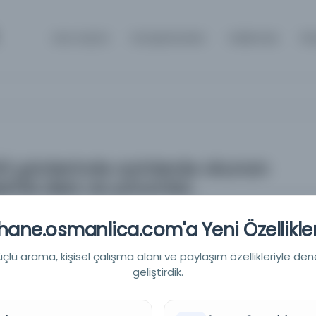
Ana Sayfa
Kütüphaneler
Hakkında
İl
lirli günlerinde ayinlerde okunan
zerine ders ve yorumlar.
lirli günlerinde ayinlerde okunan İncillerin perikopları üzerine ders
ane.osmanlica.com'a Yeni Özellikler
lü arama, kişisel çalışma alanı ve paylaşım özellikleriyle den
geliştirdik.