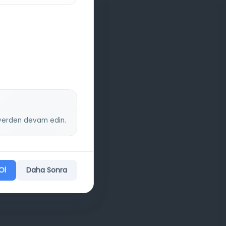
z yerden devam edin.
Ol
Daha Sonra