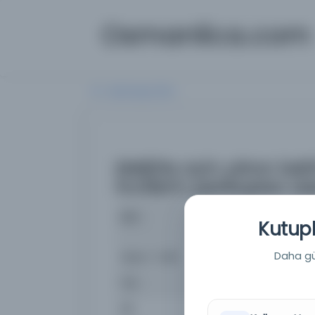
Osmanlica.com
Aramaya Dön
Melkite ayin yılının be
İncillerin perikopları ü
İsim
Melkite ayin yılının be
Kutuph
ve yorumlar.
Daha güç
Basım Tarihi:
1401
Tür
Belge
Dil
Arapça