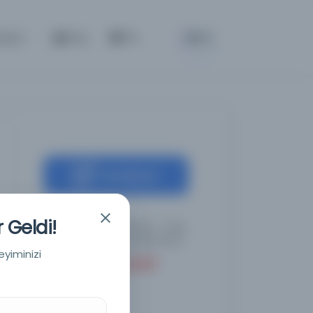
BETA
etişim
Giriş
TR
Kaynağa git
 Geldi!
BM Dijital Kütüphanesi - Dag
Hammarskjöld Kütüphanesi
eyiminizi