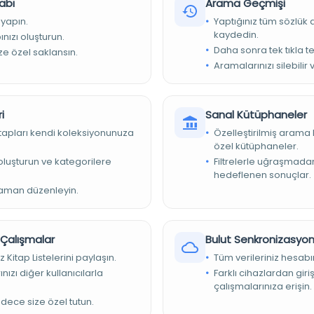
abı
Arama Geçmişi
 yapın.
Yaptığınız tüm sözlük
kaydedin.
nızı oluşturun.
Daha sonra tek tıkla te
ize özel saklansın.
Aramalarınızı silebilir 
esi - Dag Hammarskjöld Kütüphanesi
_bnf_fr_gallica_ark_12148_btv1b11000322r
i
Sanal Kütüphaneler
ılabilir
kitapları kendi koleksiyonunuza
Özelleştirilmiş arama 
özel kütüphaneler.
e oluşturun ve kategorilere
Filtrelerle uğraşmad
hedeflenen sonuçlar.
entaire des péricopes des Évangiles lues aux offices de
née liturgique melkite.
zaman düzenleyin.
bliothèque nationale de France
r Çalışmalar
Bulut Senkronizasyo
z Kitap Listelerini paylaşın.
Tüm verileriniz hesabı
nızı diğer kullanıcılarla
Farklı cihazlardan giri
çalışmalarınıza erişin.
adece size özel tutun.