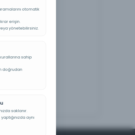
 aramalarını otomatik
krar erişin.
veya yönetebilirsiniz.
kurallarına sahip
an doğrudan
nu
nızda saklanır.
ş yaptığınızda aynı