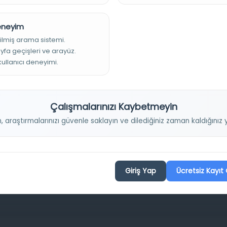
Deneyim
ilmiş arama sistemi.
ayfa geçişleri ve arayüz.
Projelerimiz
 kullanıcı deneyimi.
Osmanlica.com
Çalışmalarınızı Kaybetmeyin
Aruz ve Hece Ölçüsü
n, araştırmalarınızı güvenle saklayın ve dilediğiniz zaman kaldığını
Türkçe Metin Sıklık Analizi
Kazakça Metin Sıklık Analizi
Transkripsiyon Alfabesi Çevirisi
Giriş Yap
Ücretsiz Kayıt 
Tarihi Dokümanlarda Görüntü İyileştirilmesi