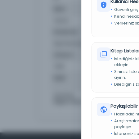
Kullanıcı Hes
Dijital
Evet
Güvenli giriş
Kendi hesabı
Yazma
Hayır
Verileriniz s
Kütüphane:
BM Dijital Kütüphan
Kayıt Numarası
cdi_bnf_primary_oai
Kitap Listeler
Lokasyon
Çevrimiçi Olarak Kullan
İstediğiniz 
ekleyin.
Tarih
1401
Sınırsız list
ayırın.
Başlık
Lectionnaire et comm
certains jours de l'an
Dilediğiniz 
Çevrimiçi
Access content in Bi
Bağlantı Metni
Paylaşılabili
Hazırladığını
Araştırmaları
paylaşın.
İsterseniz s