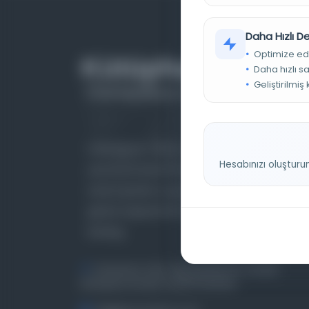
Daha Hızlı 
Optimize ed
Daha hızlı s
Geliştirilmiş
Farklı dönem, dil ve coğrafyalara ait tarihî
Hesabınızı oluşturu
yazma ve basma eserleri, arşiv belgelerini,
süreli yayınları ve görsel materyalleri bir araya
getiren kapsamlı bir dijital kütüphane ve meta
katalog.
Entertech Ofis: 322 İstanbul Ün. Avcılar
Kampüsü Avcılar, 34320 İstanbul