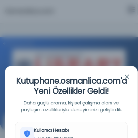
Osmanlica.com
Aramaya Dön
Kutuphane.osmanlica.com'a
BM Dijital Kütüphanesi - Dag Hammarskjöld Kütüphanesi
Yeni Özellikler Geldi!
Kaynağa git
Daha güçlü arama, kişisel çalışma alanı ve
paylaşım özellikleriyle deneyiminizi geliştirdik.
Strazburg Ulusal ve Üniversite Kütüphanesi'nden el
yazmaları. Arapça el yazmaları. بيان الشرع Ansiklopedik
Kullanıcı Hesabı
koleksiyon