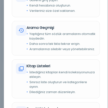
Güvenli giriş yapın.
( بيان الشرع )
Kendi hesabınızı oluşturun.
Verileriniz size özel saklansın.
BASIM TARIHI
1658
TÜR
Belge
Arama Geçmişi
Yaptığınız tüm sözlük aramalarını otomatik
DIL
Arapça
kaydedin.
Daha sonra tek tıkla tekrar erişin.
DIJITAL
Evet
Aramalarınızı silebilir veya yönetebilirsiniz.
YAZMA
Hayır
Kitap Listeleri
KÜTÜPHANE
BM Dijital Kütüphanesi - Dag Hammarskjöld
Kütüphanesi
İstediğiniz kitapları kendi koleksiyonunuza
ekleyin.
KAYIT NUMARASI
cdi_bnf_primary_oai_bnf_fr_gallica_ark_12148_b
Sınırsız liste oluşturun ve kategorilere
tv1b102352319
ayırın.
Dilediğiniz zaman düzenleyin.
LOKASYON
Çevrimiçi Olarak Kullanılabilir
TARIH
1658