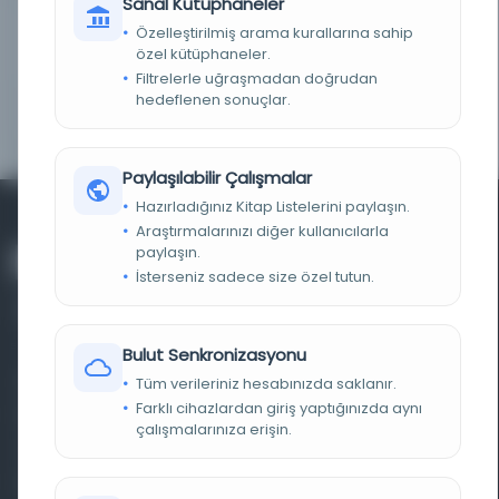
Sanal Kütüphaneler
Özelleştirilmiş arama kurallarına sahip
BAŞLIK
Manuscrits de la Bibliothèque nationale et
universitaire de Strasbourg. Manuscrits arabes.
özel kütüphaneler.
بيان الشرع Recueil encyclopédique
Filtrelerle uğraşmadan doğrudan
hedeflenen sonuçlar.
ÇEVRIMIÇI BAĞLANTI
Access content in Bibliothèque nationale de
METNI
France
Paylaşılabilir Çalışmalar
Hazırladığınız Kitap Listelerini paylaşın.
Araştırmalarınızı diğer kullanıcılarla
paylaşın.
İsterseniz sadece size özel tutun.
Bulut Senkronizasyonu
Farklı dönem, dil ve coğrafyalara ait tarihî yazma ve
Tüm verileriniz hesabınızda saklanır.
Farklı cihazlardan giriş yaptığınızda aynı
basma eserleri, arşiv belgelerini, süreli yayınları ve görsel
çalışmalarınıza erişin.
materyalleri bir araya getiren kapsamlı bir dijital
kütüphane ve meta katalog.