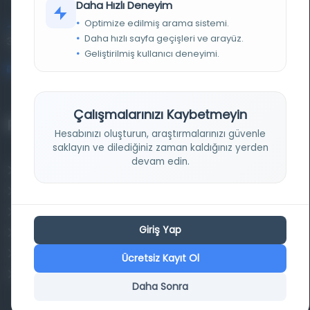
Daha Hızlı Deneyim
Optimize edilmiş arama sistemi.
Entertech Ofis: 322 İstanbul Ün. Avcılar Kampüsü Avcılar,
Daha hızlı sayfa geçişleri ve arayüz.
34320 İstanbul
Geliştirilmiş kullanıcı deneyimi.
bilgi@osmanlica.com
Çalışmalarınızı Kaybetmeyin
Projelerimiz
Hesabınızı oluşturun, araştırmalarınızı güvenle
saklayın ve dilediğiniz zaman kaldığınız yerden
devam edin.
Osmanlica.com
Aruz ve Hece Ölçüsü
Türkçe Metin Sıklık Analizi
Giriş Yap
Kazakça Metin Sıklık Analizi
Transkripsiyon Alfabesi Çevirisi
Ücretsiz Kayıt Ol
Tarihi Dokümanlarda Görüntü İyileştirilmesi
Daha Sonra