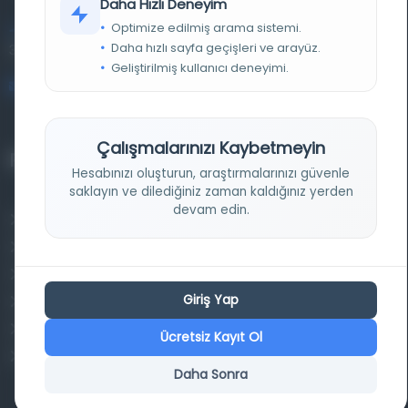
Daha Hızlı Deneyim
Optimize edilmiş arama sistemi.
Entertech Ofis: 322 İstanbul Ün. Avcılar Kampüsü Avcılar,
Daha hızlı sayfa geçişleri ve arayüz.
34320 İstanbul
Geliştirilmiş kullanıcı deneyimi.
bilgi@osmanlica.com
Çalışmalarınızı Kaybetmeyin
Projelerimiz
Hesabınızı oluşturun, araştırmalarınızı güvenle
saklayın ve dilediğiniz zaman kaldığınız yerden
devam edin.
Osmanlica.com
Aruz ve Hece Ölçüsü
Türkçe Metin Sıklık Analizi
Giriş Yap
Kazakça Metin Sıklık Analizi
Transkripsiyon Alfabesi Çevirisi
Ücretsiz Kayıt Ol
Tarihi Dokümanlarda Görüntü İyileştirilmesi
Daha Sonra