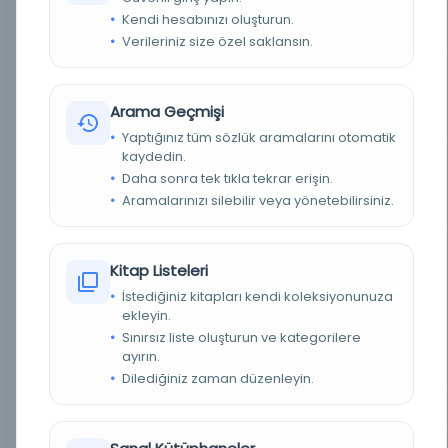
Kendi hesabınızı oluşturun.
YAZAR
MUḤAMMAD ibn ʿAbd al-Ḫāliq ibn Maʿrūf. Auteur
du texte
Verileriniz size özel saklansın.
BASIM TARIHI
1601
Arama Geçmişi
TÜR
Belge
Yaptığınız tüm sözlük aramalarını otomatik
kaydedin.
DIL
ara,fas
Daha sonra tek tıkla tekrar erişin.
Aramalarınızı silebilir veya yönetebilirsiniz.
DIJITAL
Evet
YAZMA
Hayır
Kitap Listeleri
İstediğiniz kitapları kendi koleksiyonunuza
KÜTÜPHANE
BM Dijital Kütüphanesi - Dag Hammarskjöld
Kütüphanesi
ekleyin.
Sınırsız liste oluşturun ve kategorilere
KAYIT NUMARASI
cdi_bnf_primary_oai_bnf_fr_gallica_ark_12148_b
ayırın.
tv1b110038988
Dilediğiniz zaman düzenleyin.
LOKASYON
Çevrimiçi Olarak Kullanılabilir