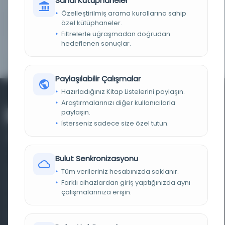
Sanal Kütüphaneler
TARIH
1601
Özelleştirilmiş arama kurallarına sahip
özel kütüphaneler.
BAŞLIK
كنز اللغات.
Filtrelerle uğraşmadan doğrudan
hedeflenen sonuçlar.
ÇEVRIMIÇI BAĞLANTI
Access content in Bibliothèque nationale de
METNI
France
Paylaşılabilir Çalışmalar
Hazırladığınız Kitap Listelerini paylaşın.
Araştırmalarınızı diğer kullanıcılarla
paylaşın.
İsterseniz sadece size özel tutun.
Bulut Senkronizasyonu
Farklı dönem, dil ve coğrafyalara ait tarihî yazma ve
Tüm verileriniz hesabınızda saklanır.
Farklı cihazlardan giriş yaptığınızda aynı
basma eserleri, arşiv belgelerini, süreli yayınları ve görsel
çalışmalarınıza erişin.
materyalleri bir araya getiren kapsamlı bir dijital
kütüphane ve meta katalog.