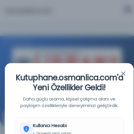
Osmanlica.com
Aramaya Dön
Kutuphane.osmanlica.com'a
BM Dijital Kütüphanesi - Dag Hammarskjöld Kütüphanesi
Yeni Özellikler Geldi!
Kaynağa git
Daha güçlü arama, kişisel çalışma alanı ve
paylaşım özellikleriyle deneyiminizi geliştirdik.
Dil hazinesi.
Kullanıcı Hesabı
(كنز اللغات)
Güvenli giriş yapın.