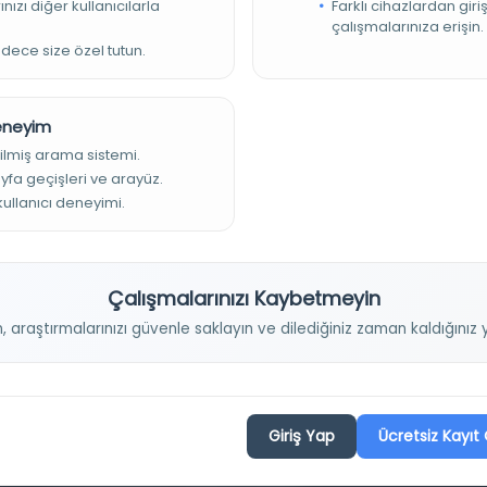
nızı diğer kullanıcılarla
Farklı cihazlardan giri
مصر, القاهرة, المكتبة الأزهرية,
çalışmalarınıza erişin.
adece size özel tutun.
Deneyim
ilmiş arama sistemi.
ayfa geçişleri ve arayüz.
 kullanıcı deneyimi.
Projelerimiz
Çalışmalarınızı Kaybetmeyin
n, araştırmalarınızı güvenle saklayın ve dilediğiniz zaman kaldığını
Osmanlica.com
Aruz ve Hece Ölçüsü
Türkçe Metin Sıklık Analizi
Giriş Yap
Ücretsiz Kayıt 
Kazakça Metin Sıklık Analizi
Transkripsiyon Alfabesi Çevirisi