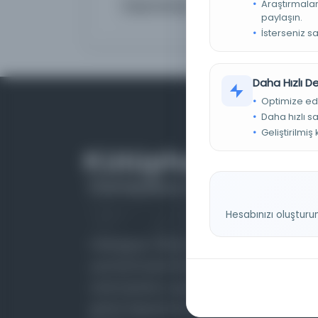
Araştırmaları
Yüzyıl ,hat tipi
 القرن الرابع عشر, خط نسخ
paylaşın.
İsterseniz s
Daha Hızlı 
Optimize ed
Daha hızlı s
Geliştirilmiş
Hesabınızı oluşturu
Farklı dönem, dil ve coğrafyalara ait tarihî
yazma ve basma eserleri, arşiv belgelerini,
süreli yayınları ve görsel materyalleri bir araya
getiren kapsamlı bir dijital kütüphane ve meta