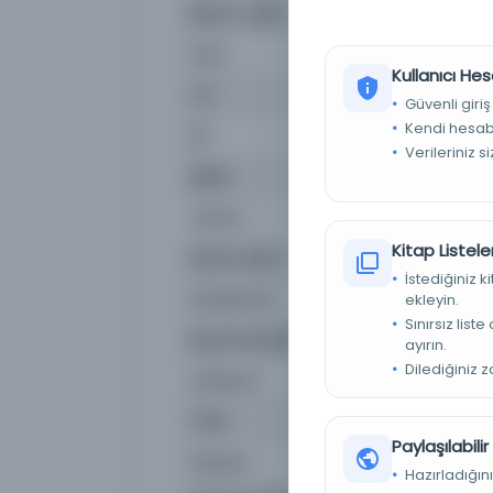
Basım Tarihi:
1301 H.
Konu
Maliki içtihatı
Kullanıcı Hes
Tür
Belge
Güvenli giriş
Kendi hesabı
Dil
Arapça
Verileriniz s
Dijital
Hayır
Yazma
Evet
Kitap Listeler
Sayfa Sayısı
1203
İstediğiniz 
Kütüphane:
Alnadeem - Arap El Ya
ekleyin.
Sınırsız list
Kayıt Numarası
71985
ayırın.
Dilediğiniz 
Lokasyon
El Ezher Kütüphanesi (2
Tarih
1301 H.
Paylaşılabili
Kopyacı
أحمد مطر خليل الرملاوي
Hazırladığını