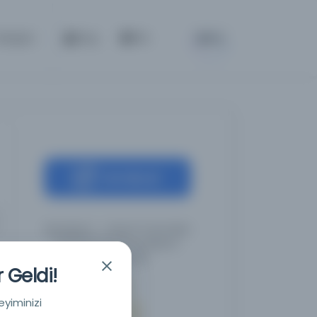
BETA
letişim
Giriş
TR
Kaynağa git
Alnadeem - Arap El Yazmaları
Enstitüsü'nün Al-Nadeem
Veritabanları
 Geldi!
eyiminizi