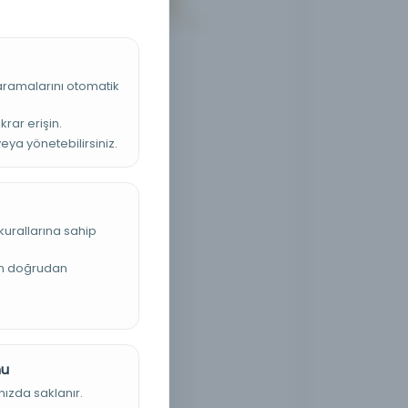
 aramalarını otomatik
krar erişin.
veya yönetebilirsiniz.
kurallarına sahip
an doğrudan
nu
nızda saklanır.