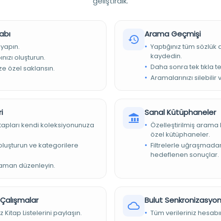
geliştirdik.
abı
Arama Geçmişi
 yapın.
Yaptığınız tüm sözlük
kaydedin.
nızı oluşturun.
Daha sonra tek tıkla te
ize özel saklansın.
Aramalarınızı silebilir 
i
Sanal Kütüphaneler
kitapları kendi koleksiyonunuza
Özelleştirilmiş arama 
zmaları Enstitüsü'nün Al-Nadeem Veritabanları
özel kütüphaneler.
e oluşturun ve kategorilere
Filtrelerle uğraşmad
hedeflenen sonuçlar.
zaman düzenleyin.
157 Maliki içtihatı) 79957
r Çalışmalar
Bulut Senkronizasyo
z Kitap Listelerini paylaşın.
Tüm verileriniz hesabı