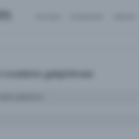
om
Ana Sayfa
Kütüphaneler
Hakkında
i modelinin geliştirilmesi
delinin geliştirilmesi