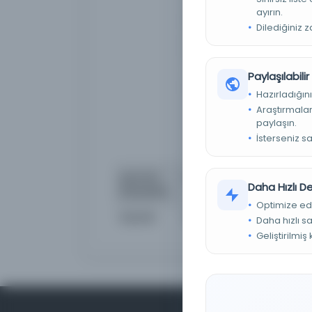
یق، اکتشافی و نیز از نظر افق
ayırın.
ان نظری و اجرایی، سه مرحله
Dilediğiniz 
فرایند، خروجی، پیامد خروجی و
‌های امام مسجد، شایستگی‌های
مادی و اطلاعات). حوزه فرایند
Paylaşılabili
ی‌شوند. جذب حداکثری و تحول و
Hazırladığını
نده سازمان‌های محیطی و بافت
ن تحقیق، از میان ابعاد مختلف
Araştırmaları
paylaşın.
ناً برخلاف تصور عمومی، کیفیت
سه با تنوع برنامه‌ها و خدمات
İsterseniz s
دارد.
Şuna bir
Islām va mudīriyyat, 1391-01
Daha Hızlı 
parçasıdır
Optimize ed
Kaynak
Directory of Open Access
Daha hızlı s
Geliştirilmiş