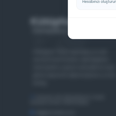
Hesabınızı oluşturu
Farklı dönem, dil ve coğrafyalara ait tarihî
yazma ve basma eserleri, arşiv belgelerini,
süreli yayınları ve görsel materyalleri bir araya
getiren kapsamlı bir dijital kütüphane ve meta
katalog.
Entertech Ofis: 322 İstanbul Ün. Avcılar
Kampüsü Avcılar, 34320 İstanbul
bilgi@osmanlica.com