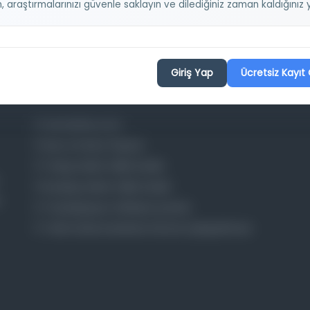
n, araştırmalarınızı güvenle saklayın ve dilediğiniz zaman kaldığını
Projelerimiz
Giriş Yap
Ücretsiz Kayıt 
Osmanlica.com
Aruz ve Hece Ölçüsü
Türkçe Metin Sıklık Analizi
Kazakça Metin Sıklık Analizi
Transkripsiyon Alfabesi Çevirisi
Tarihi Dokümanlarda Görüntü İyileştirilmesi