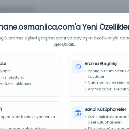
aştırma Enstitüsü -
rformans, İslami yönetim, cami yönetimi
ane.osmanlica.com'a Yeni Özellikler
lü arama, kişisel çalışma alanı ve paylaşım özellikleriyle den
geliştirdik.
abı
Arama Geçmişi
 yapın.
Yaptığınız tüm sözlük
si Kütüphaneleri
kaydedin.
nızı oluşturun.
Daha sonra tek tıkla te
ize özel saklansın.
2588-4697
Aramalarınızı silebilir 
oaj_org_article_b41086d5a63e4dd1bea3e0632353ecd4
i
Sanal Kütüphaneler
تحقیق حاضر با هدف شناسایی عناصر اساسی الگوی مدیریت اثربخ
kitapları kendi koleksiyonunuza
Özelleştirilmiş arama 
özel kütüphaneler.
طراحی الگوی مفهومی در این پژوهش، مفهوم‌سازی عملی منفرد بوده و گرد
علمی و دینی انجام شده است. تحقیق حاضر از نظر جهت‌گیری تحقیق، بنی
e oluşturun ve kategorilere
Filtrelerle uğraşmad