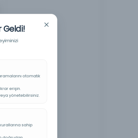
 Geldi!
eyiminizi
 aramalarını otomatik
krar erişin.
veya yönetebilirsiniz.
kurallarına sahip
an doğrudan