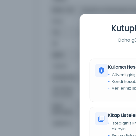
Basım Yeri
Hawzah ve Üniversitesi Ar
Konu
Etkinlik, model, etkili pe
Kutuph
Tür
Belge
Daha güç
Dil
Belirlenmemiş dil
Dijital
Evet
Yazma
Hayır
Kullanıcı Hes
Güvenli giriş
Kütüphane:
Belfast Kraliçe Üniversite
Kendi hesabı
Verileriniz s
Demirbaş
ISSN: 2345-6698, EISSN: 
Numarası
Kayıt
cdi_doaj_primary_oai_d
Numarası
Kitap Listeler
Açıklama
ش مسجد انجام شده است. روش
İstediğiniz 
ekleyin.
آوری اطلاعات از منابع مختلف
ادی؛ فلسفه تحقیق، اثبات‌گرا؛
Sınırsız list