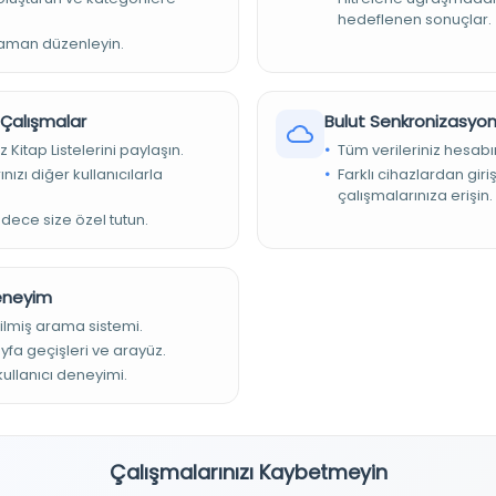
رویکردهای تحقیق، استقرائی؛ استراتژی تحقیق، پیمایشی (دلفی)؛ اهداف تحق
hedeflenen sonuçlar.
زمانی، مقطعی است. با طراحی پرسشنامه و تشکیل پانل دلفی از خبرگ
zaman düzenleyin.
تحقیق دلفی انجام شده است. یازده بُعد در این الگو در پنج حوزۀ ورودی، 
عناصر محیطی شناسایی شدند. ابعاد ورودی عبارت‌اند از: شایستگی
فعالان(کارگزاران)، شایستگی‌های جماعت (مأمومین) و منابع (منابع مالی، ،
r Çalışmalar
Bulut Senkronizasyo
بُعد اقدامات و حوزه خروجی‌ها، تنوع و کیفیت برنامه‌ها و خدمات را شامل م
z Kitap Listelerini paylaşın.
Tüm verileriniz hesabı
تعالی حوزه پیامد خروجی را تشکیل می‌دهند. عناصر محیطی نیز دربرگیر
محلی هستند. بررسی و تحلیل نتایج تحقیق دلفی نیز نشان می‌دهد از نظر خبرگا
nızı diğer kullanıcılarla
Farklı cihazlardan giri
çalışmalarınıza erişin.
الگو، شایستگی‌های امام مسجد بیشترین تأثیر را در اثربخشی مسجد دارد. ضم
برنامه‌های مسجد، اهمیت بیشتری را در شاخص‌های عملکردی مسجد در مقای
adece size özel tutun.
, Vol.1 (1), p.37-59
Deneyim
ilmiş arama sistemi.
 Journals (DOAJ) (NIESG)
ayfa geçişleri ve arayüz.
 kullanıcı deneyimi.
Çalışmalarınızı Kaybetmeyin