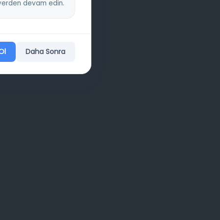
z yerden devam edin.
Ol
Daha Sonra