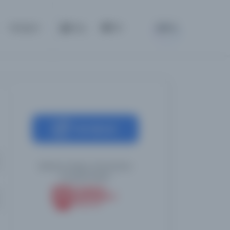
BETA
İletişim
Giriş
TR
Kaynağa git
Belfast Kraliçe Üniversitesi
Kütüphaneleri