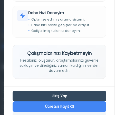
basma eserleri, arşiv belgelerini, süreli yayınları ve görsel
materyalleri bir araya getiren kapsamlı bir dijital
Daha Hızlı Deneyim
kütüphane ve meta katalog.
Optimize edilmiş arama sistemi.
Daha hızlı sayfa geçişleri ve arayüz.
Geliştirilmiş kullanıcı deneyimi.
Entertech Ofis: 322 İstanbul Ün. Avcılar Kampüsü Avcılar,
34320 İstanbul
bilgi@osmanlica.com
Çalışmalarınızı Kaybetmeyin
Hesabınızı oluşturun, araştırmalarınızı güvenle
saklayın ve dilediğiniz zaman kaldığınız yerden
Projelerimiz
devam edin.
Osmanlica.com
Aruz ve Hece Ölçüsü
Giriş Yap
Türkçe Metin Sıklık Analizi
Ücretsiz Kayıt Ol
Kazakça Metin Sıklık Analizi