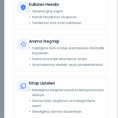
Kullanıcı Hesabı
YAZAR
'Attiya, Ahmed, Fatima bint Ahmad 'Attiya, Jafida,
Güvenli giriş yapın.
'A'isa, Fátima.
Kendi hesabınızı oluşturun.
Verileriniz size özel saklansın.
KONU
Vasiyetler
TÜR
Belge
Arama Geçmişi
DIL
Belirlenmemiş dil
Yaptığınız tüm sözlük aramalarını otomatik
kaydedin.
DIJITAL
Hayır
Daha sonra tek tıkla tekrar erişin.
Aramalarınızı silebilir veya yönetebilirsiniz.
YAZMA
Evet
SAYFA SAYISI
1
Kitap Listeleri
İstediğiniz kitapları kendi koleksiyonunuza
FIZIKSEL BOYUTLAR
21 x 15 cm
ekleyin.
Sınırsız liste oluşturun ve kategorilere
KÜTÜPHANE
Granada Üniversitesi Kütüphanesi
ayırın.
Dilediğiniz zaman düzenleyin.
DEMIRBAŞ NUMARASI
OCLC : (OCoLC)933903567