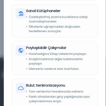
KAYIT NUMARASI
alma991009396729704990
Sanal Kütüphaneler
Özelleştirilmiş arama kurallarına sahip
LOKASYON
B. Kraliyet Hastanesi Kısıtlı erişim
özel kütüphaneler.
Filtrelerle uğraşmadan doğrudan
NOTLAR
Seco de Lucena (1970) 75, DIGIBUG, Zomeño
hedeflenen sonuçlar.
(2002) 19. Seco de Lucena (1970) 75, DIGIBUG,
Zomeño (2002) 19
KAYIT NO.
32968
Paylaşılabilir Çalışmalar
Hazırladığınız Kitap Listelerini paylaşın.
Araştırmalarınızı diğer kullanıcılarla
paylaşın.
İsterseniz sadece size özel tutun.
Bulut Senkronizasyonu
Tüm verileriniz hesabınızda saklanır.
Farklı cihazlardan giriş yaptığınızda aynı
Farklı dönem, dil ve coğrafyalara ait tarihî yazma ve
çalışmalarınıza erişin.