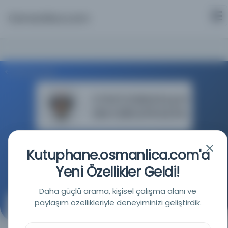
Osmanlica.com
Aramaya Dön
Granada Üniversitesi Kütüphanesi
Kutuphane.osmanlica.com'a
Yeni Özellikler Geldi!
Kaynağa git
Daha güçlü arama, kişisel çalışma alanı ve
paylaşım özellikleriyle deneyiminizi geliştirdik.
Torunları Jafida, Ayxa ve Fátima'yı mirasçı olarak
belirlediği Ahmed Attia'nın kızı yaşlı Fatima'nın vasiyeti