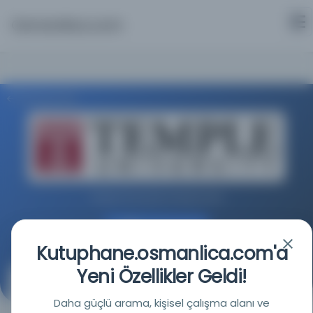
Osmanlica.com
Aramaya Dön
Temple Üniversitesi Kütüphaneleri
Kaynağa git
Kutuphane.osmanlica.com'a
Yeni Özellikler Geldi!
Maarif Vekâleti neşriyatından
Daha güçlü arama, kişisel çalışma alanı ve