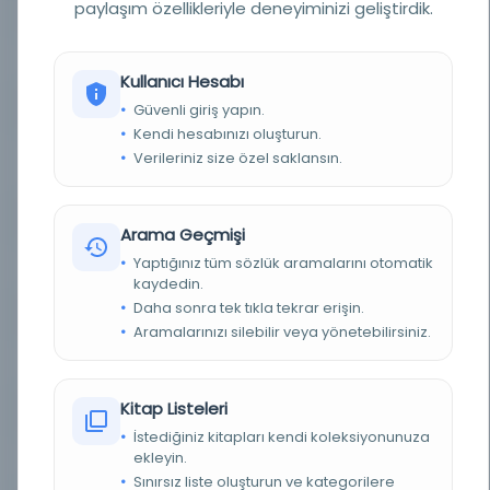
paylaşım özellikleriyle deneyiminizi geliştirdik.
YAZAR
Gökalp, Ziya, 1876-1924
BASIM TARIHI
1341
Kullanıcı Hesabı
Güvenli giriş yapın.
BASIM YERI
İstanbul - Matbaa-yi Âmire
Kendi hesabınızı oluşturun.
Verileriniz size özel saklansın.
KONU
Civilization, Turkey—Civilization—Juvenile
literature, Turkey
TÜR
Belge
Arama Geçmişi
Yaptığınız tüm sözlük aramalarını otomatik
DIL
ota,tur
kaydedin.
Daha sonra tek tıkla tekrar erişin.
DIJITAL
Hayır
Aramalarınızı silebilir veya yönetebilirsiniz.
YAZMA
Hayır
Kitap Listeleri
FIZIKSEL BOYUTLAR
23 cm.
İstediğiniz kitapları kendi koleksiyonunuza
ekleyin.
KÜTÜPHANE
Temple Üniversitesi Kütüphaneleri
Sınırsız liste oluşturun ve kategorilere