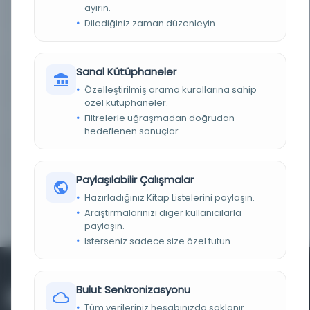
ayırın.
KAYIT NUMARASI
991027981699703811
Dilediğiniz zaman düzenleyin.
TARIH
1341
Sanal Kütüphaneler
NOTLAR
Turkish in Arabic script., At head of title: Türkiye
Cumhuriyeti., "Liselerin ikinci devrisine
Özelleştirilmiş arama kurallarına sahip
mahsustur."
özel kütüphaneler.
Filtrelerle uğraşmadan doğrudan
HEDEF KITLE
Children
hedeflenen sonuçlar.
KATALOG KAYIT ID
991027981699703811
Paylaşılabilir Çalışmalar
İÇINDEKILER
1ci kısım. İslâmiyetten evvel Türk medeniyeti.
Hazırladığınız Kitap Listelerini paylaşın.
Araştırmalarınızı diğer kullanıcılarla
LC SINIFLAMASI
DR432 .G6x
paylaşın.
İsterseniz sadece size özel tutun.
Bulut Senkronizasyonu
Tüm verileriniz hesabınızda saklanır.