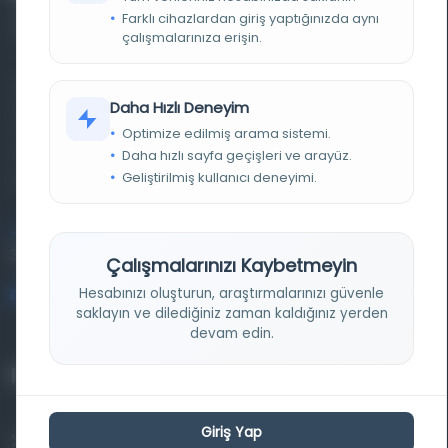
Farklı cihazlardan giriş yaptığınızda aynı
çalışmalarınıza erişin.
Farklı dönem, dil ve coğrafyalara ait tarihî yazma ve
Daha Hızlı Deneyim
basma eserleri, arşiv belgelerini, süreli yayınları ve görsel
Optimize edilmiş arama sistemi.
materyalleri bir araya getiren kapsamlı bir dijital
Daha hızlı sayfa geçişleri ve arayüz.
Geliştirilmiş kullanıcı deneyimi.
kütüphane ve meta katalog.
Entertech Ofis: 322 İstanbul Ün. Avcılar Kampüsü Avcılar,
34320 İstanbul
Çalışmalarınızı Kaybetmeyin
Hesabınızı oluşturun, araştırmalarınızı güvenle
bilgi@osmanlica.com
saklayın ve dilediğiniz zaman kaldığınız yerden
devam edin.
Projelerimiz
Giriş Yap
Osmanlica.com