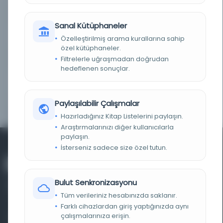
LOKASYON
Melbourne Üniversitesi Kütüphanesi
Sanal Kütüphaneler
TARIH
2014-05-21T17:15:24Z
Özelleştirilmiş arama kurallarına sahip
özel kütüphaneler.
Filtrelerle uğraşmadan doğrudan
NOTLAR
Başlığın çevirisi: Saflık bahçesi.
hedeflenen sonuçlar.
MEVCUT OLDUĞU TARIH
2014-06-01T05:41:41Z
Paylaşılabilir Çalışmalar
ERIŞIM HAKLARI
Open Access
Hazırladığınız Kitap Listelerini paylaşın.
Araştırmalarınızı diğer kullanıcılarla
paylaşın.
İsterseniz sadece size özel tutun.
Bulut Senkronizasyonu
Tüm verileriniz hesabınızda saklanır.
Farklı cihazlardan giriş yaptığınızda aynı
çalışmalarınıza erişin.
Farklı dönem, dil ve coğrafyalara ait tarihî yazma ve