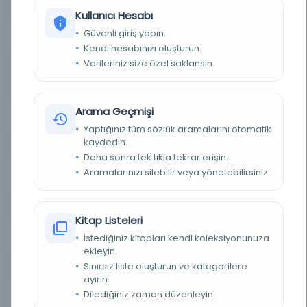
YAZAR
Mīr Khvānd, Muḥammad ibn Khavandshāh
Kullanıcı Hesabı
Güvenli giriş yapın.
BASIM TARIHI
1700-1799
Kendi hesabınızı oluşturun.
Verileriniz size özel saklansın.
KONU
Muhammed, Peygamber, d. 632., Cengiz Han,
1162-1227., Abbasiler., Halifeler., İran, Moğol
İmparatorluğu, İslam İmparatorluğu, Irak
Arama Geçmişi
TÜR
Belge
Yaptığınız tüm sözlük aramalarını otomatik
kaydedin.
DIL
Farsça
Daha sonra tek tıkla tekrar erişin.
Aramalarınızı silebilir veya yönetebilirsiniz.
DIJITAL
Evet
YAZMA
Evet
Kitap Listeleri
KÜTÜPHANE
Melbourne Üniversitesi Kütüphanesi
İstediğiniz kitapları kendi koleksiyonunuza
ekleyin.
Sınırsız liste oluşturun ve kategorilere
DEMIRBAŞ NUMARASI
.b2654902
ayırın.
Dilediğiniz zaman düzenleyin.
KAYIT NUMARASI
34167aee-f048-57f8-87ec-f1b9f8cfb068