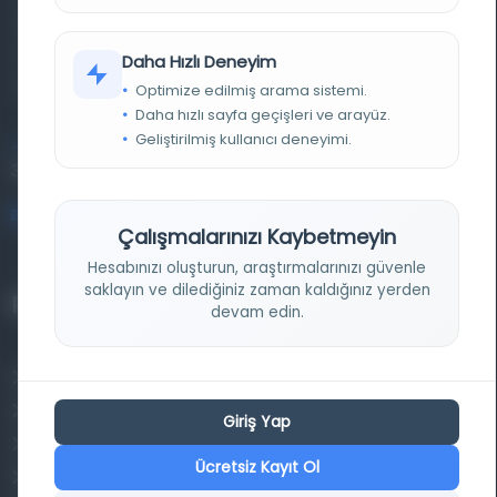
basma eserleri, arşiv belgelerini, süreli yayınları ve görsel
materyalleri bir araya getiren kapsamlı bir dijital
Daha Hızlı Deneyim
kütüphane ve meta katalog.
Optimize edilmiş arama sistemi.
Daha hızlı sayfa geçişleri ve arayüz.
Geliştirilmiş kullanıcı deneyimi.
Entertech Ofis: 322 İstanbul Ün. Avcılar Kampüsü Avcılar,
34320 İstanbul
bilgi@osmanlica.com
Çalışmalarınızı Kaybetmeyin
Hesabınızı oluşturun, araştırmalarınızı güvenle
saklayın ve dilediğiniz zaman kaldığınız yerden
Projelerimiz
devam edin.
Osmanlica.com
Aruz ve Hece Ölçüsü
Giriş Yap
Türkçe Metin Sıklık Analizi
Ücretsiz Kayıt Ol
Kazakça Metin Sıklık Analizi