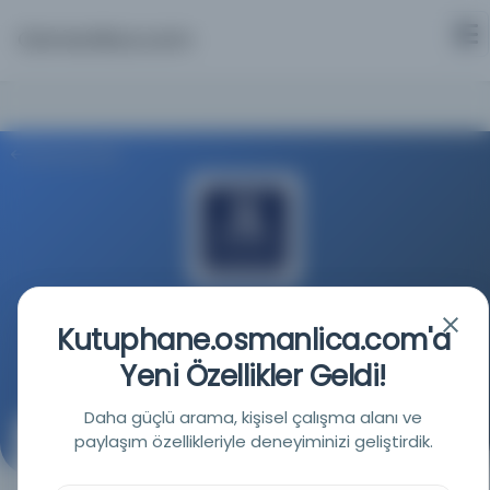
Osmanlica.com
Aramaya Dön
Melbourne Üniversitesi Kütüphanesi
Kutuphane.osmanlica.com'a
Kaynağa git
Yeni Özellikler Geldi!
Daha güçlü arama, kişisel çalışma alanı ve
paylaşım özellikleriyle deneyiminizi geliştirdik.
Ravzat el-ṛafā: [cilt 2]