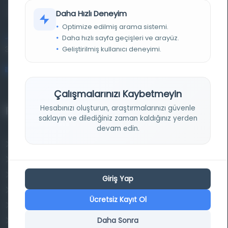
kütüphane ve meta katalog.
Daha Hızlı Deneyim
Optimize edilmiş arama sistemi.
Daha hızlı sayfa geçişleri ve arayüz.
Entertech Ofis: 322 İstanbul Ün. Avcılar Kampüsü Avcılar,
Geliştirilmiş kullanıcı deneyimi.
34320 İstanbul
bilgi@osmanlica.com
Çalışmalarınızı Kaybetmeyin
Hesabınızı oluşturun, araştırmalarınızı güvenle
Projelerimiz
saklayın ve dilediğiniz zaman kaldığınız yerden
devam edin.
Osmanlica.com
Aruz ve Hece Ölçüsü
Türkçe Metin Sıklık Analizi
Giriş Yap
Kazakça Metin Sıklık Analizi
Ücretsiz Kayıt Ol
Transkripsiyon Alfabesi Çevirisi
Daha Sonra
Tarihi Dokümanlarda Görüntü İyileştirilmesi