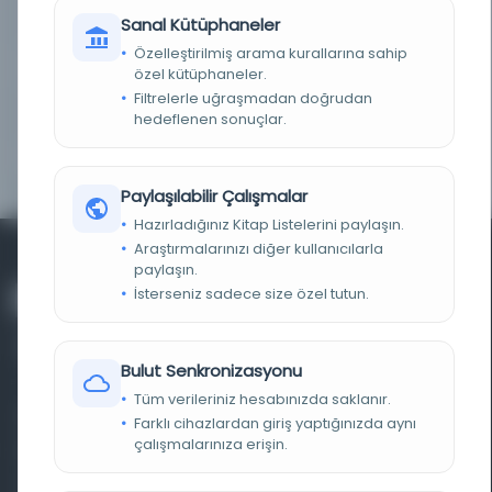
LOKASYON
Melbourne Üniversitesi Kütüphanesi
Sanal Kütüphaneler
Özelleştirilmiş arama kurallarına sahip
TARIH
2014-05-21T17:14:50Z
özel kütüphaneler.
Filtrelerle uğraşmadan doğrudan
MEVCUT OLDUĞU TARIH
2014-06-01T05:06:06Z
hedeflenen sonuçlar.
ERIŞIM HAKLARI
Open Access
Paylaşılabilir Çalışmalar
Hazırladığınız Kitap Listelerini paylaşın.
Araştırmalarınızı diğer kullanıcılarla
paylaşın.
İsterseniz sadece size özel tutun.
Bulut Senkronizasyonu
Tüm verileriniz hesabınızda saklanır.
Farklı dönem, dil ve coğrafyalara ait tarihî yazma ve
Farklı cihazlardan giriş yaptığınızda aynı
çalışmalarınıza erişin.
basma eserleri, arşiv belgelerini, süreli yayınları ve görsel
materyalleri bir araya getiren kapsamlı bir dijital