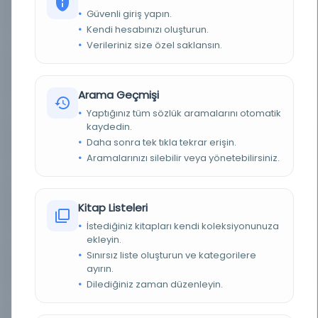
YAZAR
Birgivî Mehmet Efendi
Güvenli giriş yapın.
Kendi hesabınızı oluşturun.
BASIM TARIHI
1169 [1756?]
Verileriniz size özel saklansın.
KONU
Muhammed Peygamber d. 632., İslam ahlakı,
Dini hayat, Müslümanlar
Arama Geçmişi
TÜR
Belge
Yaptığınız tüm sözlük aramalarını otomatik
kaydedin.
Daha sonra tek tıkla tekrar erişin.
DIL
Arapça
Aramalarınızı silebilir veya yönetebilirsiniz.
DIJITAL
Evet
YAZMA
Evet
Kitap Listeleri
İstediğiniz kitapları kendi koleksiyonunuza
KÜTÜPHANE
Melbourne Üniversitesi Kütüphanesi
ekleyin.
Sınırsız liste oluşturun ve kategorilere
DEMIRBAŞ NUMARASI
ayırın.
.b3125100
Dilediğiniz zaman düzenleyin.
KAYIT NUMARASI
9347a6b6-498b-5a47-8a2e-2a45b8d6e162