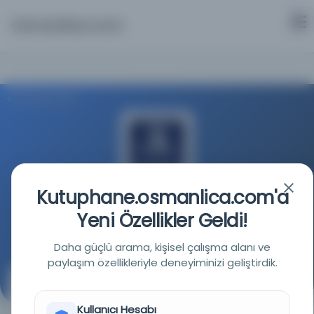
Osmanlica.com
Aramaya Dön
Kutuphane.osmanlica.com'a
Melbourne Üniversitesi Kütüphanesi
Yeni Özellikler Geldi!
Kaynağa git
Daha güçlü arama, kişisel çalışma alanı ve
paylaşım özellikleriyle deneyiminizi geliştirdik.
Tarikatu'l-Muhammediye
Kullanıcı Hesabı