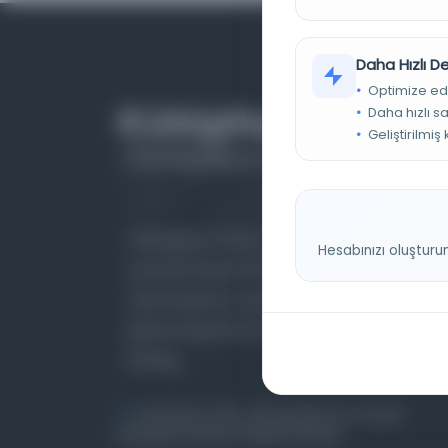
Daha Hızlı 
Optimize ed
Daha hızlı s
Geliştirilmiş
Farklı dönem, dil ve coğrafyalara ait tarihî
Hesabınızı oluşturu
yazma ve basma eserleri, arşiv belgelerini,
süreli yayınları ve görsel materyalleri bir araya
getiren kapsamlı bir dijital kütüphane ve meta
katalog.
Entertech Ofis: 322 İstanbul Ün. Avcılar
Kampüsü Avcılar, 34320 İstanbul