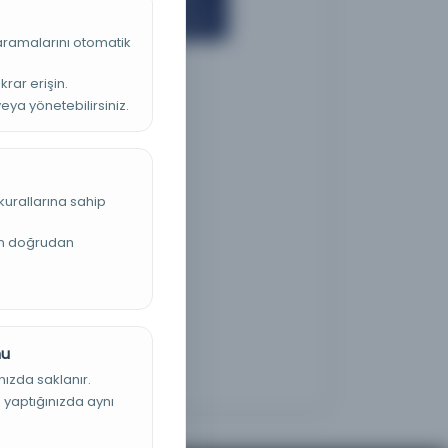
 aramalarını otomatik
krar erişin.
veya yönetebilirsiniz.
kurallarına sahip
an doğrudan
nu
nızda saklanır.
ş yaptığınızda aynı