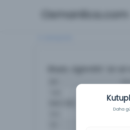
Osmanlica.com
Aramaya Dön
Sharḥ Jighmīnī : bi-a
İsim
Shar
Yazar
Qāḍ
Kutuph
Basım Tarihi:
170
Daha güç
Konu
Ast
Tür
Belg