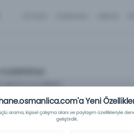
Ana Sayfa
Kütüphaneler
Hakkında
İl
l-mulakhkhas
ḥ Jighmīnī : bi-al-mulakhkhas
ī Zādah, Mūsá ibn Muḥammad
ane.osmanlica.com'a Yeni Özellikler
0-1799
lü arama, kişisel çalışma alanı ve paylaşım özellikleriyle den
ronomi
geliştirdik.
e