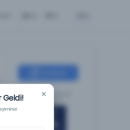
BETA
etişim
Giriş
TR
Kaynağa git
Melbourne Üniversitesi
 Geldi!
Kütüphanesi
eyiminizi