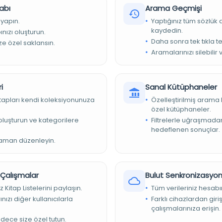
abı
Arama Geçmişi
pça
 yapın.
Yaptığınız tüm sözlük
kaydedin.
nızı oluşturun.
Daha sonra tek tıkla te
ize özel saklansın.
Aramalarınızı silebilir 
ourne Üniversitesi Kütüphanesi
25340
i
Sanal Kütüphaneler
kitapları kendi koleksiyonunuza
Özelleştirilmiş arama 
65b99-157a-5992-b34e-ce6748c5bf7b
özel kütüphaneler.
ourne Üniversitesi Kütüphanesi
e oluşturun ve kategorilere
Filtrelerle uğraşmad
hedeflenen sonuçlar.
-05-21 T17:14: Uyarı
zaman düzenleyin.
-06-01T05:38:38Z
n Access
r Çalışmalar
Bulut Senkronizasyo
z Kitap Listelerini paylaşın.
Tüm verileriniz hesabı
nızı diğer kullanıcılarla
Farklı cihazlardan giri
çalışmalarınıza erişin.
adece size özel tutun.