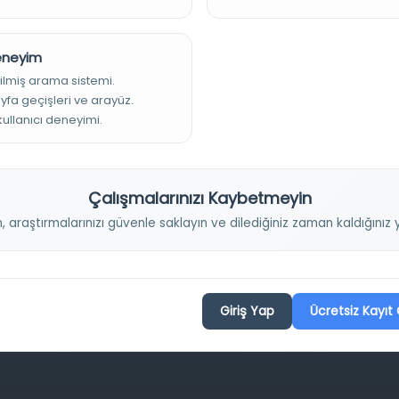
Deneyim
ilmiş arama sistemi.
ayfa geçişleri ve arayüz.
Projelerimiz
 kullanıcı deneyimi.
Çalışmalarınızı Kaybetmeyin
Osmanlica.com
Aruz ve Hece Ölçüsü
n, araştırmalarınızı güvenle saklayın ve dilediğiniz zaman kaldığını
Türkçe Metin Sıklık Analizi
Kazakça Metin Sıklık Analizi
Transkripsiyon Alfabesi Çevirisi
Giriş Yap
Ücretsiz Kayıt 
Tarihi Dokümanlarda Görüntü İyileştirilmesi