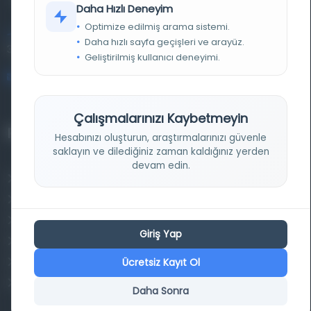
Daha Hızlı Deneyim
Optimize edilmiş arama sistemi.
Entertech Ofis: 322 İstanbul Ün. Avcılar Kampüsü Avcılar,
Daha hızlı sayfa geçişleri ve arayüz.
34320 İstanbul
Geliştirilmiş kullanıcı deneyimi.
bilgi@osmanlica.com
Çalışmalarınızı Kaybetmeyin
Projelerimiz
Hesabınızı oluşturun, araştırmalarınızı güvenle
saklayın ve dilediğiniz zaman kaldığınız yerden
devam edin.
Osmanlica.com
Aruz ve Hece Ölçüsü
Türkçe Metin Sıklık Analizi
Giriş Yap
Kazakça Metin Sıklık Analizi
Ücretsiz Kayıt Ol
Transkripsiyon Alfabesi Çevirisi
Tarihi Dokümanlarda Görüntü İyileştirilmesi
Daha Sonra