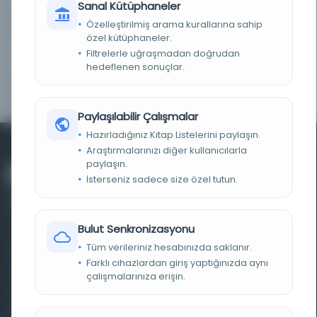
Sanal Kütüphaneler
Özelleştirilmiş arama kurallarına sahip
LOKASYON
BİLİNMİYOR (Bağdat)
özel kütüphaneler.
Filtrelerle uğraşmadan doğrudan
NOTLAR
Yok | Hiçbiri
hedeflenen sonuçlar.
ÖRNEK METIN
Yok — Yok
Paylaşılabilir Çalışmalar
Hazırladığınız Kitap Listelerini paylaşın.
Araştırmalarınızı diğer kullanıcılarla
paylaşın.
İsterseniz sadece size özel tutun.
Bulut Senkronizasyonu
Tüm verileriniz hesabınızda saklanır.
Farklı dönem, dil ve coğrafyalara ait tarihî yazma ve
Farklı cihazlardan giriş yaptığınızda aynı
basma eserleri, arşiv belgelerini, süreli yayınları ve görsel
çalışmalarınıza erişin.
materyalleri bir araya getiren kapsamlı bir dijital
kütüphane ve meta katalog.