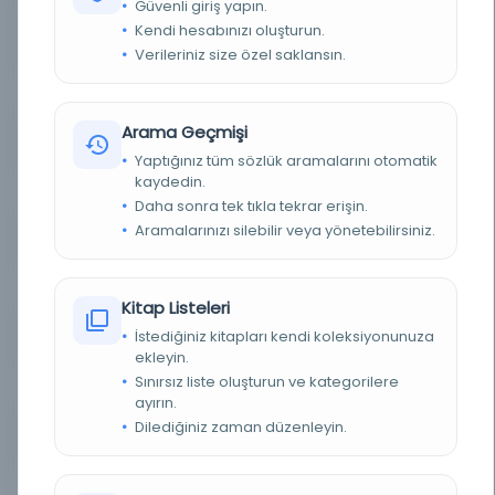
Güvenli giriş yapın.
Kendi hesabınızı oluşturun.
YAZAR
Fahreddin Ebubekir Muhammed bin el-Hasan
el-Karaci
Verileriniz size özel saklansın.
YAZAR ORIJINAL
فخر الدين أبو بكر محمد بن الحسن الكرجي
Arama Geçmişi
BASIM YERI
BİLİNMİYOR (Bağdat) -
Yaptığınız tüm sözlük aramalarını otomatik
kaydedin.
KONU
Yok | Yok | Hiçbiri
Daha sonra tek tıkla tekrar erişin.
Aramalarınızı silebilir veya yönetebilirsiniz.
TÜR
Belge
DIL
Arapça
Kitap Listeleri
İstediğiniz kitapları kendi koleksiyonunuza
DIJITAL
Evet
ekleyin.
Sınırsız liste oluşturun ve kategorilere
YAZMA
Evet
ayırın.
Dilediğiniz zaman düzenleyin.
KÜTÜPHANE
İslami Bilimsel El Yazmaları Girişimi (ISMI)
KAYIT NUMARASI
130984