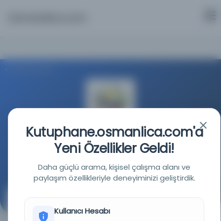
Osmanlica.com
Aramaya Dön
Kutuphane.osmanlica.com'a
İslami Bilimsel El Yazmaları Girişimi (ISMI)
Yeni Özellikler Geldi!
Kaynağa git
Daha güçlü arama, kişisel çalışma alanı ve
paylaşım özellikleriyle deneyiminizi geliştirdik.
Al-Fakhrī fī ṣināʿat al-jabr wa-al-muqābalah —
BİLİNMİYOR (Bağdat)_5440 — BİLİNMİYOR (Bağdat)
Kullanıcı Hesabı