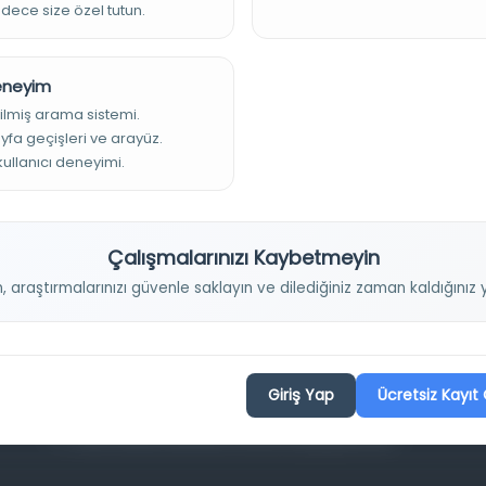
adece size özel tutun.
Deneyim
ilmiş arama sistemi.
ayfa geçişleri ve arayüz.
 kullanıcı deneyimi.
Projelerimiz
Çalışmalarınızı Kaybetmeyin
Osmanlica.com
n, araştırmalarınızı güvenle saklayın ve dilediğiniz zaman kaldığını
Aruz ve Hece Ölçüsü
Türkçe Metin Sıklık Analizi
Kazakça Metin Sıklık Analizi
Giriş Yap
Ücretsiz Kayıt 
Transkripsiyon Alfabesi Çevirisi
Tarihi Dokümanlarda Görüntü İyileştirilmesi