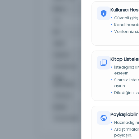
Konu
None | None | None
Kullanıcı Hes
Güvenli giriş
Tür
Belge
Kendi hesabı
Verileriniz s
Dil
Arapça
Dijital
Evet
Yazma
Evet
Kitap Listeler
Kütüphane:
İslami Bilimsel El Yazmal
İstediğiniz 
ekleyin.
Kayıt
188105
Sınırsız list
Numarası
ayırın.
Dilediğiniz 
Lokasyon
Süleymaniye Manuscript
Notlar
None | None
Paylaşılabili
Örnek Metin
None — None
Hazırladığını
Araştırmaları
paylaşın.