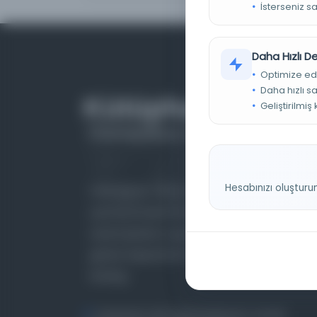
İsterseniz s
Daha Hızlı 
Optimize ed
Daha hızlı s
Geliştirilmiş
Hesabınızı oluşturu
Farklı dönem, dil ve coğrafyalara ait tarihî
yazma ve basma eserleri, arşiv belgelerini,
süreli yayınları ve görsel materyalleri bir araya
getiren kapsamlı bir dijital kütüphane ve meta
katalog.
Entertech Ofis: 322 İstanbul Ün. Avcılar