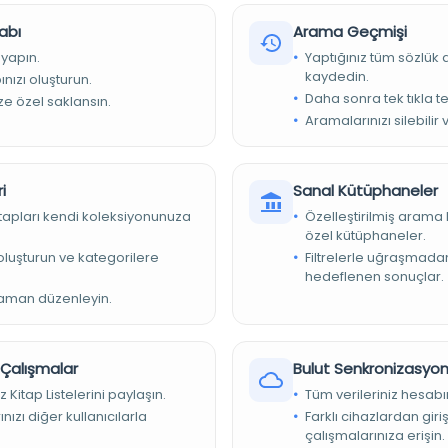
abı
Arama Geçmişi
 yapın.
Yaptığınız tüm sözlük
kaydedin.
nızı oluşturun.
Daha sonra tek tıkla te
ize özel saklansın.
Aramalarınızı silebilir 
i
Sanal Kütüphaneler
arı Girişimi (ISMI)
kitapları kendi koleksiyonunuza
Özelleştirilmiş arama 
özel kütüphaneler.
e oluşturun ve kategorilere
Filtrelerle uğraşmad
hedeflenen sonuçlar.
zaman düzenleyin.
 Library
r Çalışmalar
Bulut Senkronizasyo
z Kitap Listelerini paylaşın.
Tüm verileriniz hesabı
nızı diğer kullanıcılarla
Farklı cihazlardan giri
çalışmalarınıza erişin.