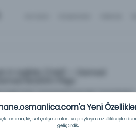
m
Ana Sayfa
Kütüphaneler
Hakkında
İl
h li-Uqlīdis (Ṭūsī) — Damad
Damad Ibrahim Paşa
h li-Uqlīdis (Ṭūsī) — Damad Ibrahim Paşa_852 — Damad Ibrahim
ane.osmanlica.com'a Yeni Özellikler
أبو جعفر نصير الدين محمد
lü arama, kişisel çalışma alanı ve paylaşım özellikleriyle den
أبو جعفر
geliştirdik.
 Library -