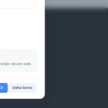
z yerden devam edin.
Ol
Daha Sonra