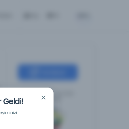
BETA
etişim
Giriş
TR
Kaynağa git
İslami Bilimsel El Yazmaları
Girişimi (ISMI)
 Geldi!
eyiminizi