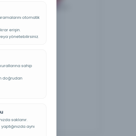
 aramalarını otomatik
krar erişin.
veya yönetebilirsiniz.
kurallarına sahip
an doğrudan
nu
nızda saklanır.
ş yaptığınızda aynı