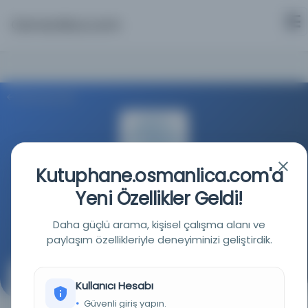
Osmanlica.com
Aramaya Dön
Kutuphane.osmanlica.com'a
Yeni Özellikler Geldi!
UCLA Dijital Kütüphanesi
Daha güçlü arama, kişisel çalışma alanı ve
Kaynağa git
paylaşım özellikleriyle deneyiminizi geliştirdik.
Ein Dor HaHatami'de hafta sonuna kadar sergilenecek
Kullanıcı Hesabı
Güvenli giriş yapın.