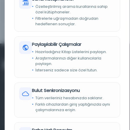
Özelleştirilmiş arama kurallarına sahip
LOKASYON
Efemera Koleksiyonu - İsrail Ulusal Kütüphanesi
özel kütüphaneler.
- Sifriyah ha-leʼumit shel Yiśraʼel | İsrail Ulusal
Kütüphanesi Ulusal Kütüphane
Filtrelerle uğraşmadan doğrudan
hedeflenen sonuçlar.
NOTLAR
bilinmiyor
Paylaşılabilir Çalışmalar
Hazırladığınız Kitap Listelerini paylaşın.
Araştırmalarınızı diğer kullanıcılarla
paylaşın.
İsterseniz sadece size özel tutun.
Bulut Senkronizasyonu
Farklı dönem, dil ve coğrafyalara ait tarihî yazma ve
Tüm verileriniz hesabınızda saklanır.
Farklı cihazlardan giriş yaptığınızda aynı
basma eserleri, arşiv belgelerini, süreli yayınları ve görsel
çalışmalarınıza erişin.
materyalleri bir araya getiren kapsamlı bir dijital
kütüphane ve meta katalog.