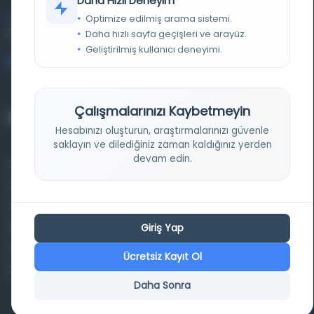
Daha Hızlı Deneyim
Optimize edilmiş arama sistemi.
Entertech Ofis: 322 İstanbul Ün. Avcılar Kampüsü Avcılar,
34320 İstanbul
Daha hızlı sayfa geçişleri ve arayüz.
Geliştirilmiş kullanıcı deneyimi.
bilgi@osmanlica.com
Çalışmalarınızı Kaybetmeyin
Projelerimiz
Hesabınızı oluşturun, araştırmalarınızı güvenle
saklayın ve dilediğiniz zaman kaldığınız yerden
devam edin.
Osmanlica.com
Aruz ve Hece Ölçüsü
Türkçe Metin Sıklık Analizi
Giriş Yap
Kazakça Metin Sıklık Analizi
Transkripsiyon Alfabesi Çevirisi
Ücretsiz Kayıt Ol
Tarihi Dokümanlarda Görüntü İyileştirilmesi
Daha Sonra