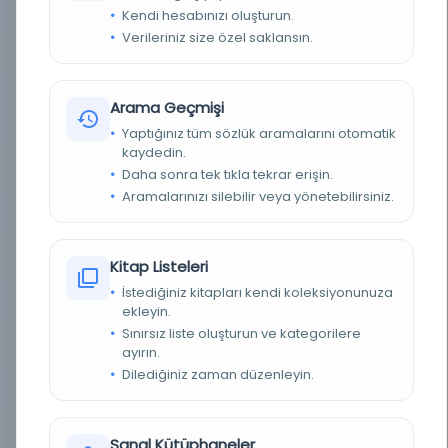
BASIM TARIHI
20. yüzyıl
Kendi hesabınızı oluşturun.
Verileriniz size özel saklansın.
BASIM YERI
İsrail - [eksik yayıncı]
KONU
Kültür | Kamu kültürüne duyuru | Hafta sonuna
Arama Geçmişi
kadar muhafaza edildi (açık hava sinemasında) |
Kamu bildirimi
Yaptığınız tüm sözlük aramalarını otomatik
kaydedin.
TÜR
Belge
Daha sonra tek tıkla tekrar erişin.
Aramalarınızı silebilir veya yönetebilirsiniz.
DIL
ara,eng,heb
DIJITAL
Evet
Kitap Listeleri
İstediğiniz kitapları kendi koleksiyonunuza
YAZMA
Hayır
ekleyin.
Sınırsız liste oluşturun ve kategorilere
KÜTÜPHANE
UCLA Dijital Kütüphanesi
ayırın.
Dilediğiniz zaman düzenleyin.
DEMIRBAŞ NUMARASI
700117725
KAYIT NUMARASI
z1z6775f
Sanal Kütüphaneler