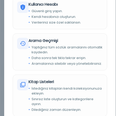
BASIM TARIHI
[t.y.]
Kullanıcı Hesabı
Güvenli giriş yapın.
BASIM YERI
İstanbul - İstanbul
Kendi hesabınızı oluşturun.
Verileriniz size özel saklansın.
KONU
Genel dizinde
TÜR
Belge
Arama Geçmişi
Yaptığınız tüm sözlük aramalarını otomatik
DIL
Osmanlıca
kaydedin.
Daha sonra tek tıkla tekrar erişin.
DIJITAL
Evet
Aramalarınızı silebilir veya yönetebilirsiniz.
YAZMA
Hayır
Kitap Listeleri
FIZIKSEL BOYUTLAR
1 Plan; karton üzerine Osmanlıca el yapımı;
renkli; 53x80 cm.
İstediğiniz kitapları kendi koleksiyonunuza
ekleyin.
KÜTÜPHANE
İstanbul Büyükşehir Belediyesi Kütüphaneleri
Sınırsız liste oluşturun ve kategorilere
ayırın.
DEMIRBAŞ NUMARASI
Hrt_005152
Dilediğiniz zaman düzenleyin.