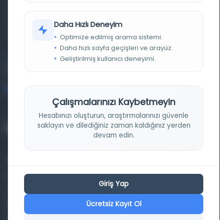
basma eserleri, arşiv belgelerini, süreli yayınları ve görsel
materyalleri bir araya getiren kapsamlı bir dijital
Daha Hızlı Deneyim
kütüphane ve meta katalog.
Optimize edilmiş arama sistemi.
Daha hızlı sayfa geçişleri ve arayüz.
Geliştirilmiş kullanıcı deneyimi.
Entertech Ofis: 322 İstanbul Ün. Avcılar Kampüsü Avcılar,
34320 İstanbul
bilgi@osmanlica.com
Çalışmalarınızı Kaybetmeyin
Hesabınızı oluşturun, araştırmalarınızı güvenle
saklayın ve dilediğiniz zaman kaldığınız yerden
Projelerimiz
devam edin.
Osmanlica.com
Aruz ve Hece Ölçüsü
Giriş Yap
Türkçe Metin Sıklık Analizi
Ücretsiz Kayıt Ol
Kazakça Metin Sıklık Analizi