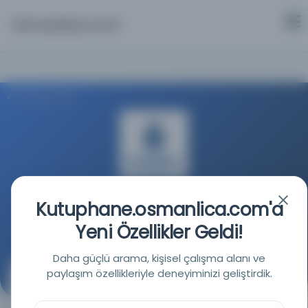
Osmanlica.com
Aramaya Dön
İstanbul Büyükşehir Belediyesi Kütüphaneleri
Kutuphane.osmanlica.com'a
Yeni Özellikler Geldi!
Kaynağa git
Daha güçlü arama, kişisel çalışma alanı ve
paylaşım özellikleriyle deneyiminizi geliştirdik.
Beylerbeyi - Kireçburnu haritasıdır.