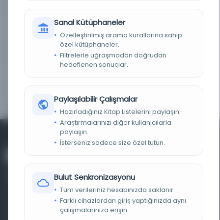
KAYIT NUMARASI
2966892
Sanal Kütüphaneler
LOKASYON
İBB Atatürk Kitaplığı
Özelleştirilmiş arama kurallarına sahip
özel kütüphaneler.
TARIH
[t.y.]
Filtrelerle uğraşmadan doğrudan
hedeflenen sonuçlar.
NOTLAR
Dizini Bitti
YAYIN GELIŞ TARIHI
10.8.2005
Paylaşılabilir Çalışmalar
Hazırladığınız Kitap Listelerini paylaşın.
Araştırmalarınızı diğer kullanıcılarla
paylaşın.
İsterseniz sadece size özel tutun.
Bulut Senkronizasyonu
Tüm verileriniz hesabınızda saklanır.
Farklı cihazlardan giriş yaptığınızda aynı
Farklı dönem, dil ve coğrafyalara ait tarihî yazma ve
çalışmalarınıza erişin.