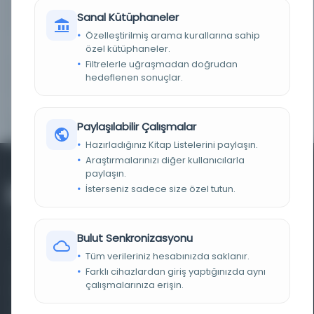
LOKASYON
İBB Atatürk Kitaplığı
Sanal Kütüphaneler
Özelleştirilmiş arama kurallarına sahip
TARIH
[t.y.]
özel kütüphaneler.
Filtrelerle uğraşmadan doğrudan
hedeflenen sonuçlar.
NOTLAR
921-991 sayfalar arası
YAYIN GELIŞ TARIHI
21.8.2017
Paylaşılabilir Çalışmalar
Hazırladığınız Kitap Listelerini paylaşın.
Araştırmalarınızı diğer kullanıcılarla
paylaşın.
İsterseniz sadece size özel tutun.
Bulut Senkronizasyonu
Tüm verileriniz hesabınızda saklanır.
Farklı dönem, dil ve coğrafyalara ait tarihî yazma ve
Farklı cihazlardan giriş yaptığınızda aynı
çalışmalarınıza erişin.
basma eserleri, arşiv belgelerini, süreli yayınları ve görsel
materyalleri bir araya getiren kapsamlı bir dijital