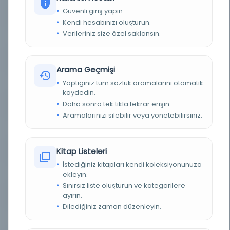
Güvenli giriş yapın.
YAZAR
Mehmet Fuat
Kendi hesabınızı oluşturun.
Verileriniz size özel saklansın.
BASIM TARIHI
[t.y.]
TÜR
Belge
Arama Geçmişi
Yaptığınız tüm sözlük aramalarını otomatik
DIL
Osmanlıca
kaydedin.
Daha sonra tek tıkla tekrar erişin.
DIJITAL
Evet
Aramalarınızı silebilir veya yönetebilirsiniz.
YAZMA
Hayır
Kitap Listeleri
FIZIKSEL BOYUTLAR
1 defter (70 yk.); 200x150 mm.
İstediğiniz kitapları kendi koleksiyonunuza
KÜTÜPHANE
İstanbul Büyükşehir Belediyesi Kütüphaneleri
ekleyin.
Sınırsız liste oluşturun ve kategorilere
ayırın.
DEMIRBAŞ NUMARASI
Bel_Mtf_048132
Dilediğiniz zaman düzenleyin.
KAYIT NUMARASI
3146342