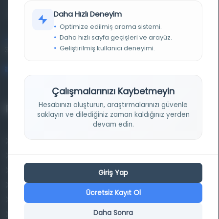
kütüphane ve meta katalog.
Daha Hızlı Deneyim
Optimize edilmiş arama sistemi.
Daha hızlı sayfa geçişleri ve arayüz.
Entertech Ofis: 322 İstanbul Ün. Avcılar Kampüsü Avcılar,
Geliştirilmiş kullanıcı deneyimi.
34320 İstanbul
bilgi@osmanlica.com
Çalışmalarınızı Kaybetmeyin
Hesabınızı oluşturun, araştırmalarınızı güvenle
Projelerimiz
saklayın ve dilediğiniz zaman kaldığınız yerden
devam edin.
Osmanlica.com
Aruz ve Hece Ölçüsü
Türkçe Metin Sıklık Analizi
Giriş Yap
Kazakça Metin Sıklık Analizi
Ücretsiz Kayıt Ol
Transkripsiyon Alfabesi Çevirisi
Daha Sonra
Tarihi Dokümanlarda Görüntü İyileştirilmesi