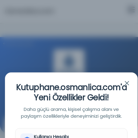
Osmanlica.com
Aramaya Dön
Kutuphane.osmanlica.com'a
İstanbul Büyükşehir Belediyesi Kütüphaneleri
Yeni Özellikler Geldi!
Kaynağa git
Daha güçlü arama, kişisel çalışma alanı ve
paylaşım özellikleriyle deneyiminizi geliştirdik.
Dahiliye Müsteşarı Mehmet Fuat beyin hatıra
defterlerine ilave defterler, XII. defter
Kullanıcı Hesabı