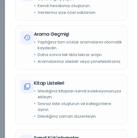
BASIM YERI
İstanbul - Keşfiyat ve İnşaat Türk Anonim Şirketi
Kendi hesabınızı oluşturun.
Verileriniz size özel saklansın.
KONU
İstanbul - Sarıyer: Emirgan
TÜR
Belge
Arama Geçmişi
Yaptığınız tüm sözlük aramalarını otomatik
DIL
Osmanlıca
kaydedin.
Daha sonra tek tıkla tekrar erişin.
DIJITAL
Evet
Aramalarınızı silebilir veya yönetebilirsiniz.
YAZMA
Hayır
Kitap Listeleri
FIZIKSEL BOYUTLAR
1 Harita; özel muşamba üzerine Osmanlıca el
yapımı; renksiz; tesviye eğrili; 60x90 cm.
İstediğiniz kitapları kendi koleksiyonunuza
ekleyin.
KÜTÜPHANE
İstanbul Büyükşehir Belediyesi Kütüphaneleri
Sınırsız liste oluşturun ve kategorilere
ayırın.
Dilediğiniz zaman düzenleyin.
DEMIRBAŞ NUMARASI
Hrt_003311
KAYIT NUMARASI
2965126
Sanal Kütüphaneler