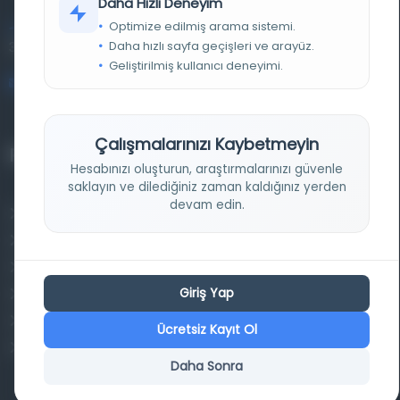
Daha Hızlı Deneyim
Optimize edilmiş arama sistemi.
Entertech Ofis: 322 İstanbul Ün. Avcılar Kampüsü Avcılar,
Daha hızlı sayfa geçişleri ve arayüz.
34320 İstanbul
Geliştirilmiş kullanıcı deneyimi.
bilgi@osmanlica.com
Çalışmalarınızı Kaybetmeyin
Projelerimiz
Hesabınızı oluşturun, araştırmalarınızı güvenle
saklayın ve dilediğiniz zaman kaldığınız yerden
devam edin.
Osmanlica.com
Aruz ve Hece Ölçüsü
Türkçe Metin Sıklık Analizi
Giriş Yap
Kazakça Metin Sıklık Analizi
Transkripsiyon Alfabesi Çevirisi
Ücretsiz Kayıt Ol
Tarihi Dokümanlarda Görüntü İyileştirilmesi
Daha Sonra