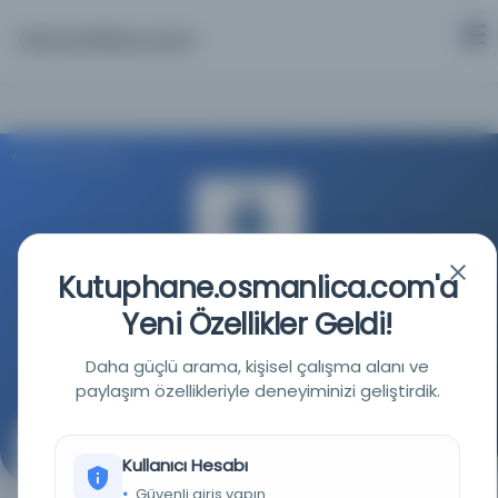
Osmanlica.com
Aramaya Dön
Kutuphane.osmanlica.com'a
İstanbul Büyükşehir Belediyesi Kütüphaneleri
Yeni Özellikler Geldi!
Daha güçlü arama, kişisel çalışma alanı ve
Kaynağa git
paylaşım özellikleriyle deneyiminizi geliştirdik.
[İstanbul] - Rumeli ciheti AA 24/1 no’lu pafta
Kullanıcı Hesabı
Güvenli giriş yapın.