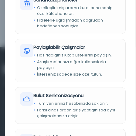
LOKASYON
İBB Atatürk Kitaplığı
Özelleştirilmiş arama kurallarına sahip
özel kütüphaneler.
NOTLAR
Rumeli Ciheti Haritaları
Filtrelerle uğraşmadan doğrudan
hedeflenen sonuçlar.
YAYIN GELIŞ TARIHI
30.7.2005
Paylaşılabilir Çalışmalar
Hazırladığınız Kitap Listelerini paylaşın.
Araştırmalarınızı diğer kullanıcılarla
paylaşın.
İsterseniz sadece size özel tutun.
Bulut Senkronizasyonu
Farklı dönem, dil ve coğrafyalara ait tarihî yazma ve
Tüm verileriniz hesabınızda saklanır.
Farklı cihazlardan giriş yaptığınızda aynı
basma eserleri, arşiv belgelerini, süreli yayınları ve görsel
çalışmalarınıza erişin.
materyalleri bir araya getiren kapsamlı bir dijital
kütüphane ve meta katalog.