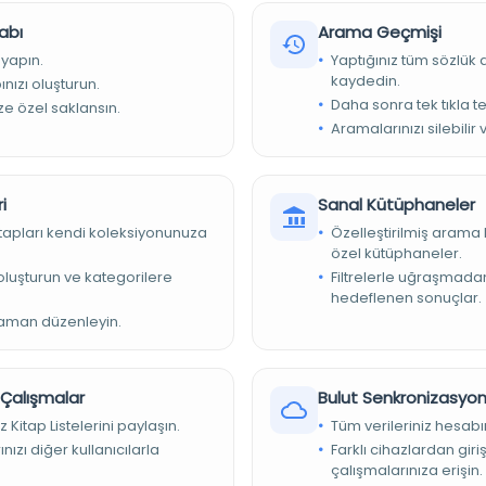
abı
Arama Geçmişi
 yapın.
Yaptığınız tüm sözlük
kaydedin.
nızı oluşturun.
Daha sonra tek tıkla te
ize özel saklansın.
Aramalarınızı silebilir 
m.
ir Belediyesi Kütüphaneleri
i
Sanal Kütüphaneler
kitapları kendi koleksiyonunuza
Özelleştirilmiş arama 
özel kütüphaneler.
e oluşturun ve kategorilere
Filtrelerle uğraşmad
ğı
hedeflenen sonuçlar.
zaman düzenleyin.
r Çalışmalar
Bulut Senkronizasyo
z Kitap Listelerini paylaşın.
Tüm verileriniz hesabı
nızı diğer kullanıcılarla
Farklı cihazlardan giri
çalışmalarınıza erişin.