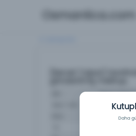
Osmanlica.com
Aramaya Dön
[Servet Tulpar] tarafın
gönderilmiş mektup.
İsim
[Servet Tulpar] t
Kutuph
Basım Tarihi:
13.10.1943
Konu
Mektup
Daha güç
Tür
Belge