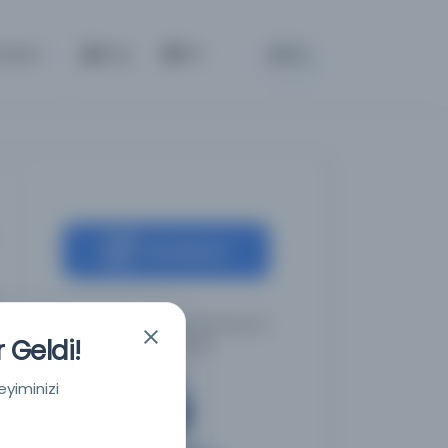
BETA
etişim
Giriş
TR
Kaynağa git
İstanbul Büyükşehir Belediyesi
 Geldi!
Kütüphaneleri
eyiminizi