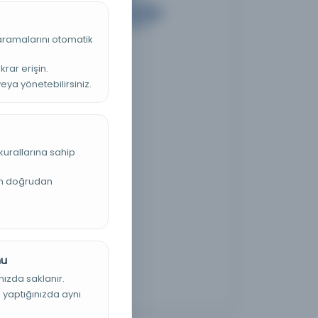
 aramalarını otomatik
krar erişin.
veya yönetebilirsiniz.
kurallarına sahip
an doğrudan
nu
nızda saklanır.
ş yaptığınızda aynı