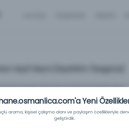
Ana Sayfa
Kütüphaneler
Hakkında
İl
dan Seyfi Bey'e [Seyfettin Özege'ye]
arafından Seyfi Bey'e [Seyfettin Özege'ye] gönderilmiş mektup.
ane.osmanlica.com'a Yeni Özellikler
lü arama, kişisel çalışma alanı ve paylaşım özellikleriyle den
geliştirdik.