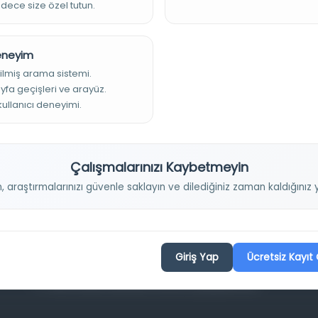
adece size özel tutun.
Deneyim
ilmiş arama sistemi.
ayfa geçişleri ve arayüz.
 kullanıcı deneyimi.
Projelerimiz
Çalışmalarınızı Kaybetmeyin
Osmanlica.com
n, araştırmalarınızı güvenle saklayın ve dilediğiniz zaman kaldığını
Aruz ve Hece Ölçüsü
Türkçe Metin Sıklık Analizi
Kazakça Metin Sıklık Analizi
Giriş Yap
Ücretsiz Kayıt 
Transkripsiyon Alfabesi Çevirisi
Tarihi Dokümanlarda Görüntü İyileştirilmesi