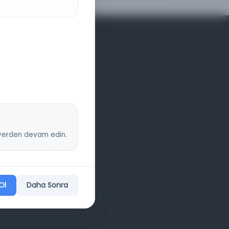
z yerden devam edin.
Ol
Daha Sonra