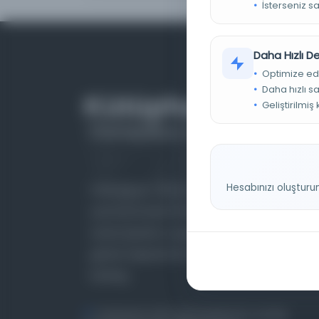
İsterseniz s
Daha Hızlı 
Optimize ed
Daha hızlı s
Geliştirilmiş
Hesabınızı oluşturu
Farklı dönem, dil ve coğrafyalara ait tarihî
yazma ve basma eserleri, arşiv belgelerini,
süreli yayınları ve görsel materyalleri bir araya
getiren kapsamlı bir dijital kütüphane ve meta
katalog.
Entertech Ofis: 322 İstanbul Ün. Avcılar