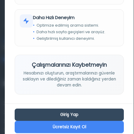
basma eserleri, arşiv belgelerini, süreli yayınları ve görsel
materyalleri bir araya getiren kapsamlı bir dijital
Daha Hızlı Deneyim
kütüphane ve meta katalog.
Optimize edilmiş arama sistemi.
Daha hızlı sayfa geçişleri ve arayüz.
Geliştirilmiş kullanıcı deneyimi.
Entertech Ofis: 322 İstanbul Ün. Avcılar Kampüsü Avcılar,
34320 İstanbul
bilgi@osmanlica.com
Çalışmalarınızı Kaybetmeyin
Hesabınızı oluşturun, araştırmalarınızı güvenle
saklayın ve dilediğiniz zaman kaldığınız yerden
Projelerimiz
devam edin.
Osmanlica.com
Aruz ve Hece Ölçüsü
Giriş Yap
Türkçe Metin Sıklık Analizi
Ücretsiz Kayıt Ol
Kazakça Metin Sıklık Analizi