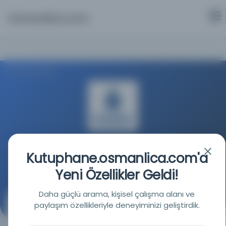
Osmanlica.com
Aramaya Dön
İstanbul Büyükşehir Belediyesi Kütüphaneleri
Kutuphane.osmanlica.com'a
Kaynağa git
Yeni Özellikler Geldi!
Daha güçlü arama, kişisel çalışma alanı ve
paylaşım özellikleriyle deneyiminizi geliştirdik.
Eminönü - Beyazıt meydanından Parmakkapı’ya kadar
caddenin tevsiine dair haritadır.