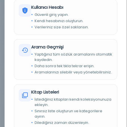
Kullanıcı Hesabı
BASIM TARIHI
1326
Güvenli giriş yapın.
Kendi hesabınızı oluşturun.
BASIM YERI
İstanbul - [y.y.]
Verileriniz size özel saklansın.
KONU
Genel Dizinde
TÜR
Belge
Arama Geçmişi
Yaptığınız tüm sözlük aramalarını otomatik
DIL
Osmanlıca
kaydedin.
Daha sonra tek tıkla tekrar erişin.
DIJITAL
Evet
Aramalarınızı silebilir veya yönetebilirsiniz.
YAZMA
Hayır
Kitap Listeleri
FIZIKSEL BOYUTLAR
1 Plan; özel muşamba üzerine Osmanlıca el
İstediğiniz kitapları kendi koleksiyonunuza
yapımı; renkli; 41x155 cm.
ekleyin.
Sınırsız liste oluşturun ve kategorilere
KÜTÜPHANE
İstanbul Büyükşehir Belediyesi Kütüphaneleri
ayırın.
Dilediğiniz zaman düzenleyin.
DEMIRBAŞ NUMARASI
Hrt_006975