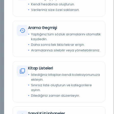
Abdurrahman Muhammed imzalı arzuhal
Kendi hesabınızı oluşturun.
Verileriniz size özel saklansın.
BASIM TARIHI
[t.y.]
Arama Geçmişi
TÜR
Belge
Yaptığınız tüm sözlük aramalarını otomatik
kaydedin.
DIL
Osmanlıca
Daha sonra tek tıkla tekrar erişin.
Aramalarınızı silebilir veya yönetebilirsiniz.
DIJITAL
Evet
YAZMA
Hayır
Kitap Listeleri
FIZIKSEL BOYUTLAR
1 evrak (1 yk; 200X130 mm.
İstediğiniz kitapları kendi koleksiyonunuza
ekleyin.
KÜTÜPHANE
İstanbul Büyükşehir Belediyesi Kütüphaneleri
Sınırsız liste oluşturun ve kategorilere
ayırın.
DEMIRBAŞ NUMARASI
Bel_Mtf_048276
Dilediğiniz zaman düzenleyin.
KAYIT NUMARASI
3146487
Sanal Kütüphaneler