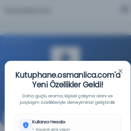
Osmanlica.com
Aramaya Dön
Kutuphane.osmanlica.com'a
Yeni Özellikler Geldi!
İstanbul Büyükşehir Belediyesi Kütüphaneleri
Daha güçlü arama, kişisel çalışma alanı ve
Kaynağa git
paylaşım özellikleriyle deneyiminizi geliştirdik.
İrade-i Seniyye ile daha evvel tahsis edilen maaşının
Kullanıcı Hesabı
kesildiğini, ailesini geçindiremediğini ve kendisine
Güvenli giriş yapın.
yardımcı olunmasını temenni eden 12 Şubat 335 tarihli