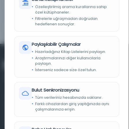
LOKASYON
İBB Atatürk Kitaplığı
Özelleştirilmiş arama kurallarına sahip
özel kütüphaneler.
TARIH
[t.y.]
Filtrelerle uğraşmadan doğrudan
hedeflenen sonuçlar.
YAYIN GELIŞ TARIHI
21.8.2017
Paylaşılabilir Çalışmalar
Hazırladığınız Kitap Listelerini paylaşın.
Araştırmalarınızı diğer kullanıcılarla
paylaşın.
İsterseniz sadece size özel tutun.
Bulut Senkronizasyonu
Farklı dönem, dil ve coğrafyalara ait tarihî yazma ve
Tüm verileriniz hesabınızda saklanır.
Farklı cihazlardan giriş yaptığınızda aynı
basma eserleri, arşiv belgelerini, süreli yayınları ve görsel
çalışmalarınıza erişin.
materyalleri bir araya getiren kapsamlı bir dijital
kütüphane ve meta katalog.