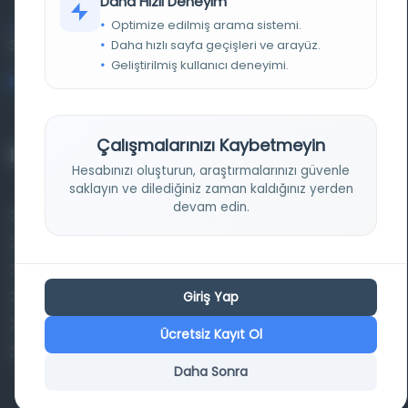
Daha Hızlı Deneyim
Optimize edilmiş arama sistemi.
Entertech Ofis: 322 İstanbul Ün. Avcılar Kampüsü Avcılar,
Daha hızlı sayfa geçişleri ve arayüz.
34320 İstanbul
Geliştirilmiş kullanıcı deneyimi.
bilgi@osmanlica.com
Çalışmalarınızı Kaybetmeyin
Projelerimiz
Hesabınızı oluşturun, araştırmalarınızı güvenle
saklayın ve dilediğiniz zaman kaldığınız yerden
devam edin.
Osmanlica.com
Aruz ve Hece Ölçüsü
Türkçe Metin Sıklık Analizi
Giriş Yap
Kazakça Metin Sıklık Analizi
Transkripsiyon Alfabesi Çevirisi
Ücretsiz Kayıt Ol
Tarihi Dokümanlarda Görüntü İyileştirilmesi
Daha Sonra