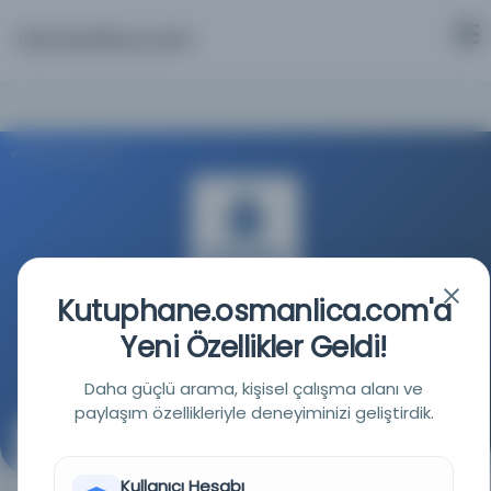
Osmanlica.com
Aramaya Dön
Kutuphane.osmanlica.com'a
İstanbul Büyükşehir Belediyesi Kütüphaneleri
Yeni Özellikler Geldi!
Kaynağa git
Daha güçlü arama, kişisel çalışma alanı ve
paylaşım özellikleriyle deneyiminizi geliştirdik.
Kim tarafından yazıldığı belli olmayan “bende” ve “hu”
kafiyeli şiir
Kullanıcı Hesabı