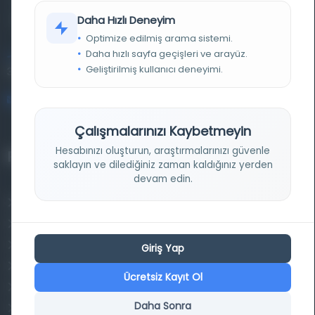
kütüphane ve meta katalog.
Daha Hızlı Deneyim
Optimize edilmiş arama sistemi.
Daha hızlı sayfa geçişleri ve arayüz.
Entertech Ofis: 322 İstanbul Ün. Avcılar Kampüsü Avcılar,
Geliştirilmiş kullanıcı deneyimi.
34320 İstanbul
bilgi@osmanlica.com
Çalışmalarınızı Kaybetmeyin
Hesabınızı oluşturun, araştırmalarınızı güvenle
Projelerimiz
saklayın ve dilediğiniz zaman kaldığınız yerden
devam edin.
Osmanlica.com
Aruz ve Hece Ölçüsü
Türkçe Metin Sıklık Analizi
Giriş Yap
Kazakça Metin Sıklık Analizi
Ücretsiz Kayıt Ol
Transkripsiyon Alfabesi Çevirisi
Daha Sonra
Tarihi Dokümanlarda Görüntü İyileştirilmesi