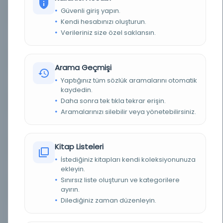
Güvenli giriş yapın.
BASIM TARIHI
01/10/1938
Kendi hesabınızı oluşturun.
Verileriniz size özel saklansın.
BASIM YERI
[y.y.] - [y.y.]
TÜR
Belge
Arama Geçmişi
Yaptığınız tüm sözlük aramalarını otomatik
DIL
Osmanlıca
kaydedin.
Daha sonra tek tıkla tekrar erişin.
DIJITAL
Evet
Aramalarınızı silebilir veya yönetebilirsiniz.
YAZMA
Hayır
Kitap Listeleri
FIZIKSEL BOYUTLAR
1 evrak; 1 varak; 317 x 200 mm.
İstediğiniz kitapları kendi koleksiyonunuza
KÜTÜPHANE
İstanbul Büyükşehir Belediyesi Kütüphaneleri
ekleyin.
Sınırsız liste oluşturun ve kategorilere
ayırın.
DEMIRBAŞ NUMARASI
Bel_Mtf_071257
Dilediğiniz zaman düzenleyin.
KAYIT NUMARASI
3348240