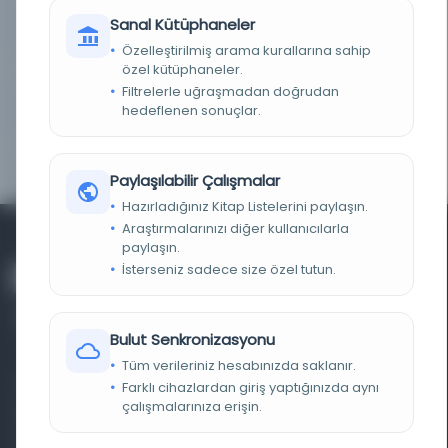
LOKASYON
İBB Atatürk Kitaplığı
Sanal Kütüphaneler
Özelleştirilmiş arama kurallarına sahip
TARIH
01/ 10/ 1938
özel kütüphaneler.
Filtrelerle uğraşmadan doğrudan
hedeflenen sonuçlar.
NOTLAR
Osman Nuri Ergin Arşivi
YAYIN GELIŞ TARIHI
12.9.2019
Paylaşılabilir Çalışmalar
Hazırladığınız Kitap Listelerini paylaşın.
Araştırmalarınızı diğer kullanıcılarla
paylaşın.
İsterseniz sadece size özel tutun.
Bulut Senkronizasyonu
Tüm verileriniz hesabınızda saklanır.
Farklı dönem, dil ve coğrafyalara ait tarihî yazma ve
Farklı cihazlardan giriş yaptığınızda aynı
çalışmalarınıza erişin.
basma eserleri, arşiv belgelerini, süreli yayınları ve görsel
materyalleri bir araya getiren kapsamlı bir dijital