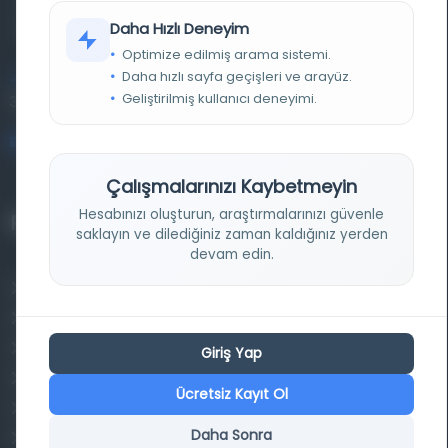
kütüphane ve meta katalog.
Daha Hızlı Deneyim
Optimize edilmiş arama sistemi.
Daha hızlı sayfa geçişleri ve arayüz.
Entertech Ofis: 322 İstanbul Ün. Avcılar Kampüsü Avcılar,
Geliştirilmiş kullanıcı deneyimi.
34320 İstanbul
bilgi@osmanlica.com
Çalışmalarınızı Kaybetmeyin
Hesabınızı oluşturun, araştırmalarınızı güvenle
Projelerimiz
saklayın ve dilediğiniz zaman kaldığınız yerden
devam edin.
Osmanlica.com
Aruz ve Hece Ölçüsü
Türkçe Metin Sıklık Analizi
Giriş Yap
Kazakça Metin Sıklık Analizi
Ücretsiz Kayıt Ol
Transkripsiyon Alfabesi Çevirisi
Daha Sonra
Tarihi Dokümanlarda Görüntü İyileştirilmesi