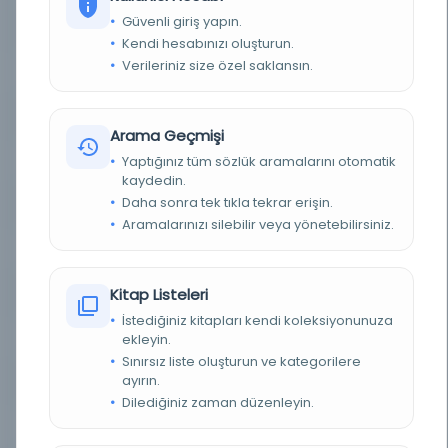
Güvenli giriş yapın.
BASIM TARIHI
14.05.1954
Kendi hesabınızı oluşturun.
Verileriniz size özel saklansın.
KONU
Mektup
TÜR
Belge
Arama Geçmişi
Yaptığınız tüm sözlük aramalarını otomatik
DIL
Osmanlıca
kaydedin.
Daha sonra tek tıkla tekrar erişin.
DIJITAL
Evet
Aramalarınızı silebilir veya yönetebilirsiniz.
YAZMA
Evet
Kitap Listeleri
FIZIKSEL BOYUTLAR
1 vrk.; 290x225 mm.
İstediğiniz kitapları kendi koleksiyonunuza
KÜTÜPHANE
İstanbul Büyükşehir Belediyesi Kütüphaneleri
ekleyin.
Sınırsız liste oluşturun ve kategorilere
ayırın.
DEMIRBAŞ NUMARASI
Bel_Mtf_062906
Dilediğiniz zaman düzenleyin.
KAYIT NUMARASI
3273083