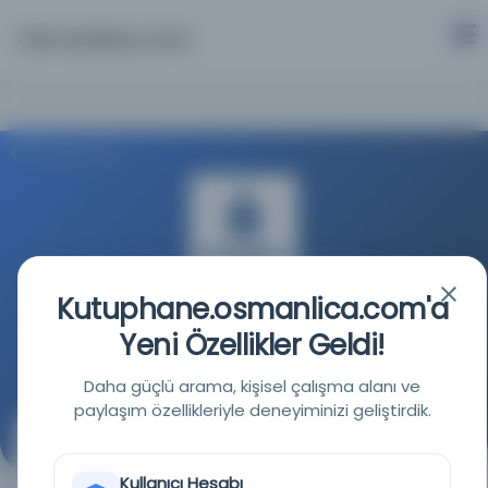
Osmanlica.com
Aramaya Dön
Kutuphane.osmanlica.com'a
İstanbul Büyükşehir Belediyesi Kütüphaneleri
Yeni Özellikler Geldi!
Kaynağa git
Daha güçlü arama, kişisel çalışma alanı ve
paylaşım özellikleriyle deneyiminizi geliştirdik.
[Servet Tulpar] tarafından Seyfi Bey'e [Seyfettin
Özege'ye] gönderilmiş mektup.
Kullanıcı Hesabı