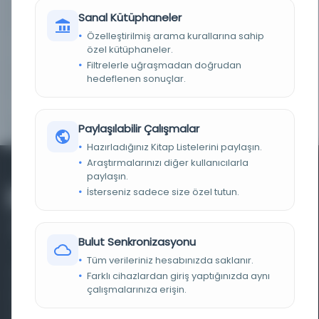
LOKASYON
İBB Atatürk Kitaplığı
Sanal Kütüphaneler
Özelleştirilmiş arama kurallarına sahip
TARIH
14.05.1954
özel kütüphaneler.
Filtrelerle uğraşmadan doğrudan
hedeflenen sonuçlar.
NOTLAR
Zarflı
YAYIN GELIŞ TARIHI
25.3.2019
Paylaşılabilir Çalışmalar
Hazırladığınız Kitap Listelerini paylaşın.
Araştırmalarınızı diğer kullanıcılarla
paylaşın.
İsterseniz sadece size özel tutun.
Bulut Senkronizasyonu
Tüm verileriniz hesabınızda saklanır.
Farklı dönem, dil ve coğrafyalara ait tarihî yazma ve
Farklı cihazlardan giriş yaptığınızda aynı
çalışmalarınıza erişin.
basma eserleri, arşiv belgelerini, süreli yayınları ve görsel
materyalleri bir araya getiren kapsamlı bir dijital