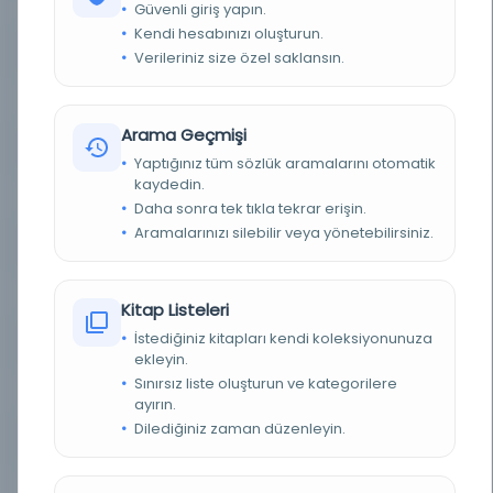
Güvenli giriş yapın.
Kendi hesabınızı oluşturun.
BASIM TARIHI
26.04.1973
Verileriniz size özel saklansın.
KONU
Mektup
Arama Geçmişi
TÜR
Belge
Yaptığınız tüm sözlük aramalarını otomatik
kaydedin.
DIL
Osmanlıca
Daha sonra tek tıkla tekrar erişin.
Aramalarınızı silebilir veya yönetebilirsiniz.
DIJITAL
Evet
YAZMA
Evet
Kitap Listeleri
İstediğiniz kitapları kendi koleksiyonunuza
FIZIKSEL BOYUTLAR
1 vrk.; 130x160 mm.
ekleyin.
Sınırsız liste oluşturun ve kategorilere
KÜTÜPHANE
İstanbul Büyükşehir Belediyesi Kütüphaneleri
ayırın.
Dilediğiniz zaman düzenleyin.
DEMIRBAŞ NUMARASI
Bel_Mtf_064753
KAYIT NUMARASI
3274401