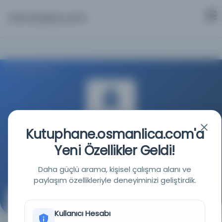
Osmanlica.com
Aramaya Dön
Kutuphane.osmanlica.com'a
İstanbul Büyükşehir Belediyesi Kütüphaneleri
Yeni Özellikler Geldi!
Kaynağa git
Daha güçlü arama, kişisel çalışma alanı ve
paylaşım özellikleriyle deneyiminizi geliştirdik.
Türk Dış Ticaret Bankasına hitaben yazılmış Çınar
ailesi ve Füsun Çınar hakkında bilgi veren mektup
Kullanıcı Hesabı
müsveddesi.