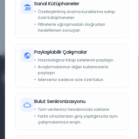
Sanal Kütüphaneler
Özelleştirilmiş arama kurallarına sahip
LOKASYON
İBB Atatürk Kitaplığı
özel kütüphaneler.
Filtrelerle uğraşmadan doğrudan
TARIH
26.04.1973
hedeflenen sonuçlar.
YAYIN GELIŞ TARIHI
25.3.2019
Paylaşılabilir Çalışmalar
Hazırladığınız Kitap Listelerini paylaşın.
Araştırmalarınızı diğer kullanıcılarla
paylaşın.
İsterseniz sadece size özel tutun.
Bulut Senkronizasyonu
Tüm verileriniz hesabınızda saklanır.
Farklı dönem, dil ve coğrafyalara ait tarihî yazma ve
Farklı cihazlardan giriş yaptığınızda aynı
basma eserleri, arşiv belgelerini, süreli yayınları ve görsel
çalışmalarınıza erişin.
materyalleri bir araya getiren kapsamlı bir dijital