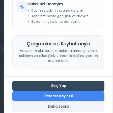
kütüphane ve meta katalog.
Daha Hızlı Deneyim
Optimize edilmiş arama sistemi.
Entertech Ofis: 322 İstanbul Ün. Avcılar Kampüsü Avcılar,
Daha hızlı sayfa geçişleri ve arayüz.
34320 İstanbul
Geliştirilmiş kullanıcı deneyimi.
bilgi@osmanlica.com
Çalışmalarınızı Kaybetmeyin
Projelerimiz
Hesabınızı oluşturun, araştırmalarınızı güvenle
saklayın ve dilediğiniz zaman kaldığınız yerden
devam edin.
Osmanlica.com
Aruz ve Hece Ölçüsü
Türkçe Metin Sıklık Analizi
Giriş Yap
Kazakça Metin Sıklık Analizi
Ücretsiz Kayıt Ol
Transkripsiyon Alfabesi Çevirisi
Tarihi Dokümanlarda Görüntü İyileştirilmesi
Daha Sonra