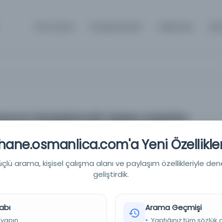
Ana Sayfa
Kütüphaneler
Hakkında
İle
tiyacını karşılamak üzere yapılan
da inceleme yapmak için
ane.osmanlica.com'a Yeni Özellikler
zman Edgar Ornel'eizin verilmesi.
lü arama, kişisel çalışma alanı ve paylaşım özellikleriyle den
yacını karşılamak üzere yapılan çalışmalar vebu konuda inceleme
geliştirdik.
gelecek uzman Edgar Ornel'eizin verilmesi.
 - Devlet Arşivleri Başkanlığı Cumhuriyet Arşivi
abı
Arama Geçmişi
 yapın.
Yaptığınız tüm sözlük