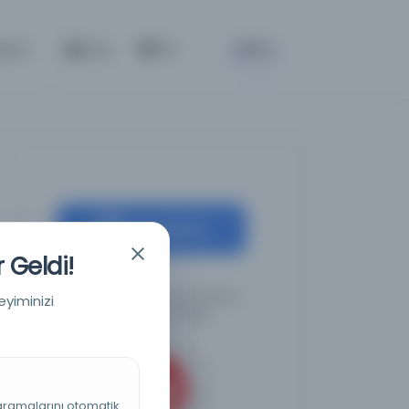
BETA
tişim
Giriş
TR
Kaynağa git
 Geldi!
Türkiye Cumhuriyeti Devlet
eyiminizi
Arşivleri Başkanlığı
 aramalarını otomatik