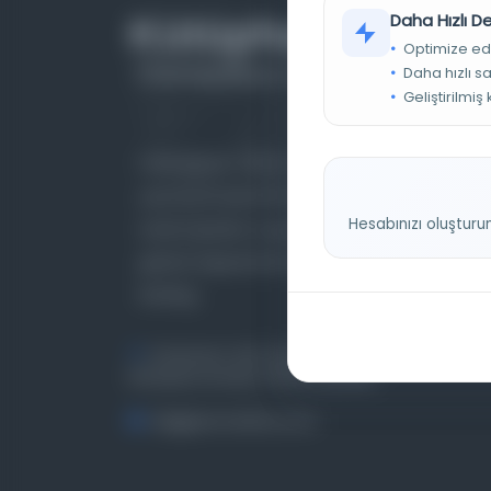
Daha Hızlı 
Optimize ed
Daha hızlı s
Geliştirilmiş
Farklı dönem, dil ve coğrafyalara ait tarihî
yazma ve basma eserleri, arşiv belgelerini,
Hesabınızı oluşturu
süreli yayınları ve görsel materyalleri bir araya
getiren kapsamlı bir dijital kütüphane ve meta
katalog.
Entertech Ofis: 322 İstanbul Ün. Avcılar
Kampüsü Avcılar, 34320 İstanbul
bilgi@osmanlica.com