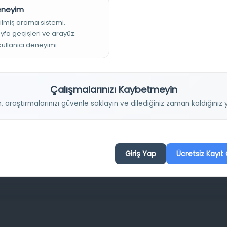
Deneyim
Projelerimiz
ilmiş arama sistemi.
ayfa geçişleri ve arayüz.
 kullanıcı deneyimi.
Osmanlica.com
Aruz ve Hece Ölçüsü
Çalışmalarınızı Kaybetmeyin
Türkçe Metin Sıklık Analizi
n, araştırmalarınızı güvenle saklayın ve dilediğiniz zaman kaldığını
Kazakça Metin Sıklık Analizi
Transkripsiyon Alfabesi Çevirisi
Tarihi Dokümanlarda Görüntü İyileştirilmesi
Giriş Yap
Ücretsiz Kayıt 