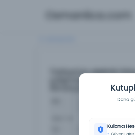
Osmanlica.com
Aramaya Dön
Türkiye'nin elektrik ih
çalışmalar vebu konu
Kutuph
Almanya'dan gelecek u
Daha güç
İsim
Türkiye'nin elektrik ihti
yapmak için Almanya'dan 
Basım Yeri
230-0-0-0 / NAFİA VEKALETİ
Kullanıcı Hes
Tür
Belge
Güvenli giriş