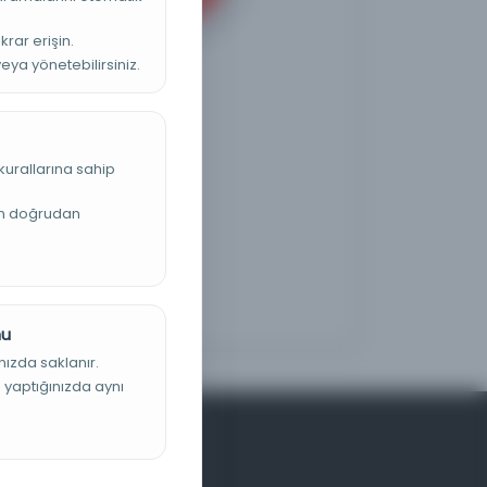
krar erişin.
veya yönetebilirsiniz.
kurallarına sahip
an doğrudan
nu
nızda saklanır.
ş yaptığınızda aynı