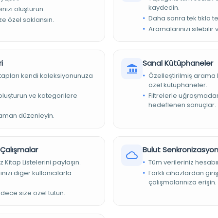
kaydedin.
nızı oluşturun.
Daha sonra tek tıkla te
ize özel saklansın.
Aramalarınızı silebilir 
i
Sanal Kütüphaneler
 Arşivleri Başkanlığı
kitapları kendi koleksiyonunuza
Özelleştirilmiş arama 
özel kütüphaneler.
e oluşturun ve kategorilere
Filtrelerle uğraşmad
hedeflenen sonuçlar.
ı Cumhuriyet Arşivi - NAFİA VEKALETİ - NAFİA VEKALETİ
zaman düzenleyin.
r Çalışmalar
Bulut Senkronizasyo
z Kitap Listelerini paylaşın.
Tüm verileriniz hesabı
nızı diğer kullanıcılarla
Farklı cihazlardan giri
çalışmalarınıza erişin.
adece size özel tutun.