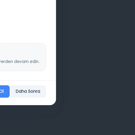
z yerden devam edin.
Ol
Daha Sonra