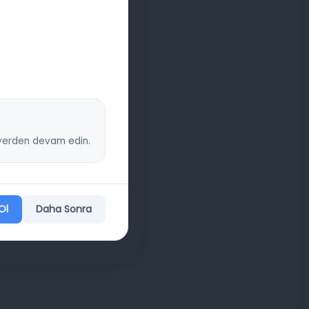
z yerden devam edin.
Ol
Daha Sonra