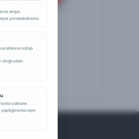
krar erişin.
veya yönetebilirsiniz.
kurallarına sahip
an doğrudan
nu
nızda saklanır.
ş yaptığınızda aynı