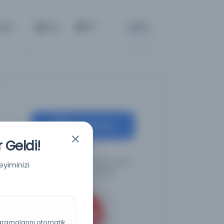
BETA
tişim
Giriş
TR
Kaynağa git
 Geldi!
Türkiye Cumhuriyeti Devlet
eyiminizi
Arşivleri Başkanlığı
 aramalarını otomatik