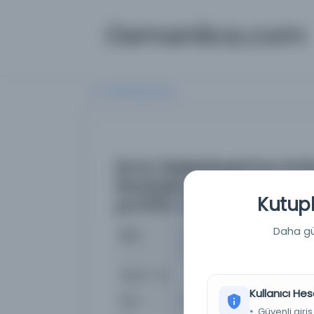
Osmanlica.com
Aramaya Dön
İzmir Belediyesi'ne imt
Narlıdere'ye kadar yap
Kutuph
profilin Aydın vilayetin
Daha güç
İsim
İzmir Belediyesi'ne imtiya
hattına ait harita ve profil
Basım Yeri
230-0-0-0 / NAFİA VEKALETİ
Kullanıcı Hes
Tür
Belge
Güvenli giriş