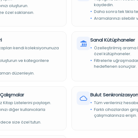
kaydedin.
nızı oluşturun.
Daha sonra tek tıkla te
ize özel saklansın.
Aramalarınızı silebilir 
i
Sanal Kütüphaneler
 Arşivleri Başkanlığı
kitapları kendi koleksiyonunuza
Özelleştirilmiş arama 
özel kütüphaneler.
e oluşturun ve kategorilere
Filtrelerle uğraşmad
hedeflenen sonuçlar.
ı Cumhuriyet Arşivi - NAFİA VEKALETİ - NAFİA VEKALETİ
zaman düzenleyin.
r Çalışmalar
Bulut Senkronizasyo
z Kitap Listelerini paylaşın.
Tüm verileriniz hesabı
nızı diğer kullanıcılarla
Farklı cihazlardan giri
çalışmalarınıza erişin.
adece size özel tutun.