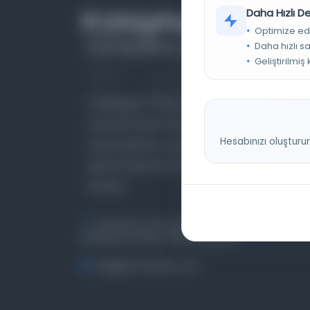
Daha Hızlı 
Optimize ed
Daha hızlı s
Geliştirilmiş
Farklı dönem, dil ve coğrafyalara ait tarihî
yazma ve basma eserleri, arşiv belgelerini,
Hesabınızı oluşturu
süreli yayınları ve görsel materyalleri bir araya
getiren kapsamlı bir dijital kütüphane ve meta
katalog.
Entertech Ofis: 322 İstanbul Ün. Avcılar
Kampüsü Avcılar, 34320 İstanbul
bilgi@osmanlica.com