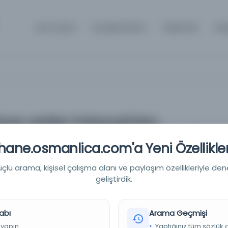
Ana Sayfa
Kütüphaneler
Hakkında
İle
iyazı verilen Kokaryalı'dan
ılacak tramvay hattına ait harita ve
ane.osmanlica.com'a Yeni Özellikler
e gönderildiği.
lü arama, kişisel çalışma alanı ve paylaşım özellikleriyle den
zı verilen Kokaryalı'dan Narlıdere'ye kadar yapılacak tramvay
geliştirdik.
in Aydın vilayetine gönderildiği.
 - Devlet Arşivleri Başkanlığı Cumhuriyet Arşivi
abı
Arama Geçmişi
 yapın.
Yaptığınız tüm sözlük