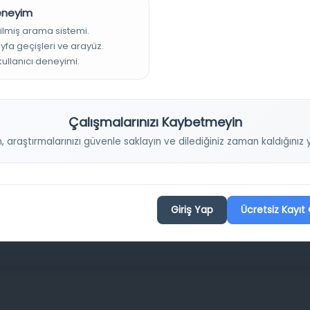
Deneyim
Projelerimiz
ilmiş arama sistemi.
ayfa geçişleri ve arayüz.
 kullanıcı deneyimi.
Osmanlica.com
Aruz ve Hece Ölçüsü
Çalışmalarınızı Kaybetmeyin
Türkçe Metin Sıklık Analizi
n, araştırmalarınızı güvenle saklayın ve dilediğiniz zaman kaldığını
Kazakça Metin Sıklık Analizi
Transkripsiyon Alfabesi Çevirisi
Tarihi Dokümanlarda Görüntü İyileştirilmesi
Giriş Yap
Ücretsiz Kayıt 