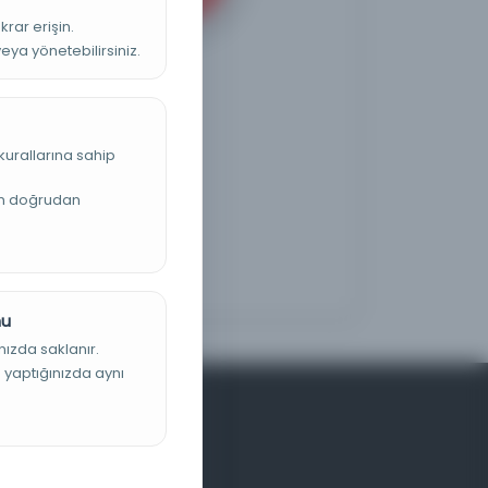
krar erişin.
veya yönetebilirsiniz.
kurallarına sahip
an doğrudan
nu
nızda saklanır.
ş yaptığınızda aynı