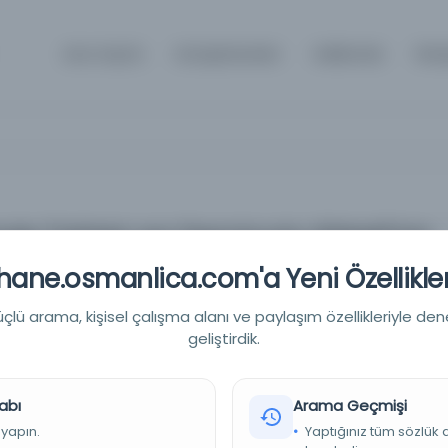
Ana Sayfa
Kütüphaneler
Hakkında
İlet
e Tahtel-arz Demiryolu Şirketi'nin
i malzemeye ait yazışmalar.
ane.osmanlica.com'a Yeni Özellikler
ahtel-arz Demiryolu Şirketi'nin Avrupa'dan getirteceği
lü arama, kişisel çalışma alanı ve paylaşım özellikleriyle den
r.
geliştirdik.
 - Devlet Arşivleri Başkanlığı Cumhuriyet Arşivi
abı
Arama Geçmişi
 yapın.
Yaptığınız tüm sözlük