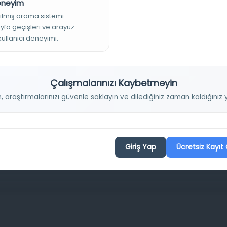
Deneyim
Projelerimiz
ilmiş arama sistemi.
ayfa geçişleri ve arayüz.
 kullanıcı deneyimi.
Osmanlica.com
Aruz ve Hece Ölçüsü
Çalışmalarınızı Kaybetmeyin
Türkçe Metin Sıklık Analizi
n, araştırmalarınızı güvenle saklayın ve dilediğiniz zaman kaldığını
Kazakça Metin Sıklık Analizi
Transkripsiyon Alfabesi Çevirisi
Tarihi Dokümanlarda Görüntü İyileştirilmesi
Giriş Yap
Ücretsiz Kayıt 