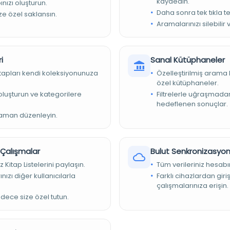
kaydedin.
nızı oluşturun.
Daha sonra tek tıkla te
ize özel saklansın.
Aramalarınızı silebilir 
 Arşivleri Başkanlığı
i
Sanal Kütüphaneler
kitapları kendi koleksiyonunuza
Özelleştirilmiş arama 
özel kütüphaneler.
e oluşturun ve kategorilere
Filtrelerle uğraşmad
ı Cumhuriyet Arşivi - NAFİA VEKALETİ - NAFİA VEKALETİ
hedeflenen sonuçlar.
zaman düzenleyin.
r Çalışmalar
Bulut Senkronizasyo
z Kitap Listelerini paylaşın.
Tüm verileriniz hesabı
nızı diğer kullanıcılarla
Farklı cihazlardan giri
çalışmalarınıza erişin.
adece size özel tutun.