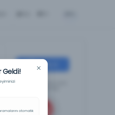
BETA
işim
Giriş
TR
Kaynağa git
 Geldi!
eyiminizi
Türkiye Cumhuriyeti Devlet
Arşivleri Başkanlığı
 aramalarını otomatik