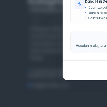
Daha Hızlı 
Optimize ed
Daha hızlı s
Geliştirilmiş
Farklı dönem, dil ve coğrafyalara ait tarihî
yazma ve basma eserleri, arşiv belgelerini,
süreli yayınları ve görsel materyalleri bir araya
Hesabınızı oluşturu
getiren kapsamlı bir dijital kütüphane ve meta
katalog.
Entertech Ofis: 322 İstanbul Ün. Avcılar
Kampüsü Avcılar, 34320 İstanbul
bilgi@osmanlica.com