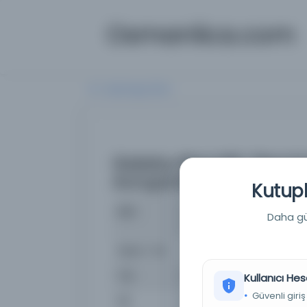
Osmanlica.com
Aramaya Dön
Galata-Beyoğlu Beynind
Avrupa'dan getirteceğ
Kutuph
İsim
Galata-Beyoğlu Beyninde T
Daha güç
malzemeye ait yazışmala
Basım Yeri
230-0-0-0 / NAFİA VEKALETİ
Tür
Belge
Kullanıcı Hes
Güvenli giriş
Dil
Fransızca