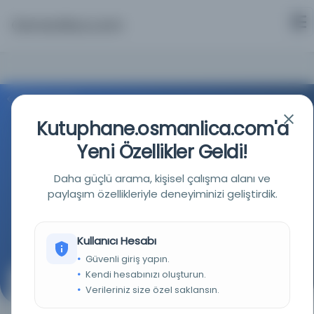
Osmanlica.com
Aramaya Dön
Kutuphane.osmanlica.com'a
Yeni Özellikler Geldi!
Daha güçlü arama, kişisel çalışma alanı ve
paylaşım özellikleriyle deneyiminizi geliştirdik.
Türkiye Cumhuriyeti Devlet Arşivleri Başkanlığı
Kaynağa git
Kullanıcı Hesabı
Güvenli giriş yapın.
Kendi hesabınızı oluşturun.
Adana Maarif Müdürlüğü'ne tayin edilen Memduh
Verileriniz size özel saklansın.
Beyin harcırahının ödenmesi.