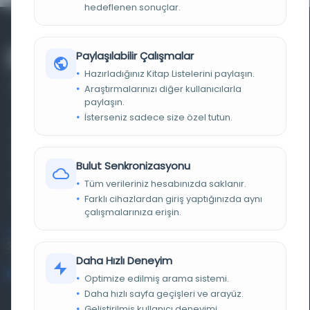
hedeflenen sonuçlar.
Paylaşılabilir Çalışmalar
Hazırladığınız Kitap Listelerini paylaşın.
Araştırmalarınızı diğer kullanıcılarla
paylaşın.
İsterseniz sadece size özel tutun.
Farklı dönem, dil ve coğrafyalara ait tarihî yazma ve
basma eserleri, arşiv belgelerini, süreli yayınları ve görsel
Bulut Senkronizasyonu
materyalleri bir araya getiren kapsamlı bir dijital
Tüm verileriniz hesabınızda saklanır.
kütüphane ve meta katalog.
Farklı cihazlardan giriş yaptığınızda aynı
çalışmalarınıza erişin.
Entertech Ofis: 322 İstanbul Ün. Avcılar Kampüsü Avcılar,
34320 İstanbul
Daha Hızlı Deneyim
bilgi@osmanlica.com
Optimize edilmiş arama sistemi.
Daha hızlı sayfa geçişleri ve arayüz.
Geliştirilmiş kullanıcı deneyimi.