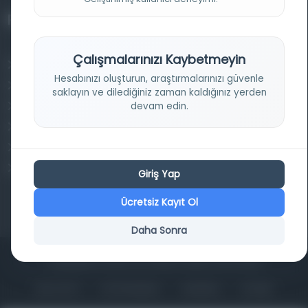
Projelerimiz
Çalışmalarınızı Kaybetmeyin
Osmanlica.com
Hesabınızı oluşturun, araştırmalarınızı güvenle
Aruz ve Hece Ölçüsü
saklayın ve dilediğiniz zaman kaldığınız yerden
devam edin.
Türkçe Metin Sıklık Analizi
Kazakça Metin Sıklık Analizi
Transkripsiyon Alfabesi Çevirisi
Tarihi Dokümanlarda Görüntü İyileştirilmesi
Giriş Yap
Ücretsiz Kayıt Ol
Daha Sonra
Copyrights © 2026 Tüm Hakları Saklıdır. Mina ARGE
ANA SAYFA
KÜTÜPHANELER
HAKKINDA
İLETIŞIM