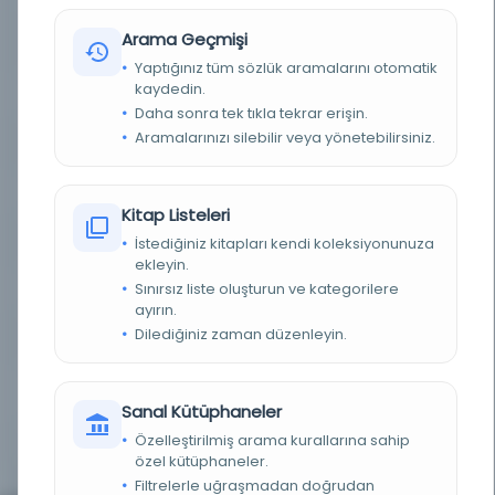
BASIM YERI
180-9-0-0 / GENEL - Devlet Arşivleri Başkanlığı
Arama Geçmişi
Cumhuriyet Arşivi
Yaptığınız tüm sözlük aramalarını otomatik
kaydedin.
TÜR
Belge
Daha sonra tek tıkla tekrar erişin.
Aramalarınızı silebilir veya yönetebilirsiniz.
DIL
İtalyanca
DIJITAL
Evet
Kitap Listeleri
YAZMA
Evet
İstediğiniz kitapları kendi koleksiyonunuza
ekleyin.
Sınırsız liste oluşturun ve kategorilere
KÜTÜPHANE
Türkiye Cumhuriyeti Devlet Arşivleri Başkanlığı
ayırın.
Dilediğiniz zaman düzenleyin.
KAYIT NUMARASI
1758495
LOKASYON
Devlet Arşivleri Başkanlığı Cumhuriyet Arşivi -
MİLLİ EĞİTİM BAKANLIĞI - GENEL
Sanal Kütüphaneler
Özelleştirilmiş arama kurallarına sahip
TARIH
16.06.1924-00.00.0000
özel kütüphaneler.
Filtrelerle uğraşmadan doğrudan