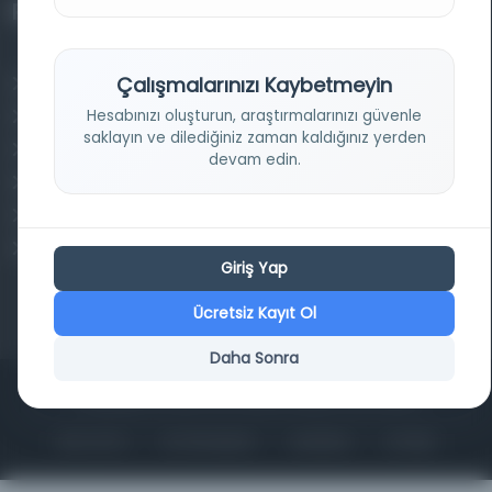
Projelerimiz
Çalışmalarınızı Kaybetmeyin
Osmanlica.com
Hesabınızı oluşturun, araştırmalarınızı güvenle
Aruz ve Hece Ölçüsü
saklayın ve dilediğiniz zaman kaldığınız yerden
Türkçe Metin Sıklık Analizi
devam edin.
Kazakça Metin Sıklık Analizi
Transkripsiyon Alfabesi Çevirisi
Tarihi Dokümanlarda Görüntü İyileştirilmesi
Giriş Yap
Ücretsiz Kayıt Ol
Daha Sonra
Copyrights © 2026 Tüm Hakları Saklıdır. Mina ARGE
ANA SAYFA
KÜTÜPHANELER
HAKKINDA
İLETIŞIM