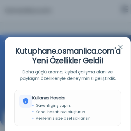
Osmanlica.com
Aramaya Dön
Kutuphane.osmanlica.com'a
Yeni Özellikler Geldi!
Daha güçlü arama, kişisel çalışma alanı ve
paylaşım özellikleriyle deneyiminizi geliştirdik.
Türkiye Cumhuriyeti Devlet Arşivleri Başkanlığı
Kullanıcı Hesabı
Kaynağa git
Güvenli giriş yapın.
Kendi hesabınızı oluşturun.
Verileriniz size özel saklansın.
İngiltere'nin Tekstil Sanayi ile ilgili bir yazı.