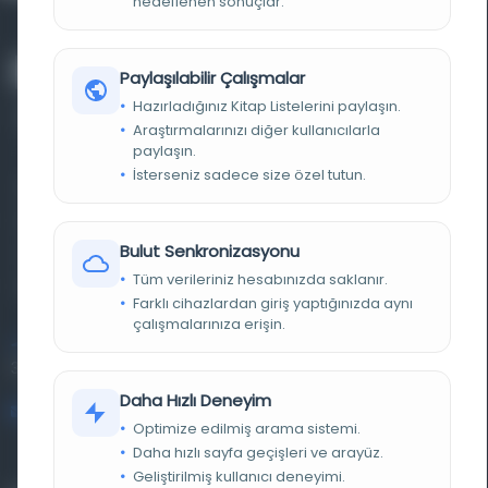
hedeflenen sonuçlar.
Paylaşılabilir Çalışmalar
Hazırladığınız Kitap Listelerini paylaşın.
Araştırmalarınızı diğer kullanıcılarla
paylaşın.
İsterseniz sadece size özel tutun.
Farklı dönem, dil ve coğrafyalara ait tarihî yazma ve
basma eserleri, arşiv belgelerini, süreli yayınları ve görsel
Bulut Senkronizasyonu
materyalleri bir araya getiren kapsamlı bir dijital
Tüm verileriniz hesabınızda saklanır.
kütüphane ve meta katalog.
Farklı cihazlardan giriş yaptığınızda aynı
çalışmalarınıza erişin.
Entertech Ofis: 322 İstanbul Ün. Avcılar Kampüsü Avcılar,
34320 İstanbul
Daha Hızlı Deneyim
bilgi@osmanlica.com
Optimize edilmiş arama sistemi.
Daha hızlı sayfa geçişleri ve arayüz.
Geliştirilmiş kullanıcı deneyimi.