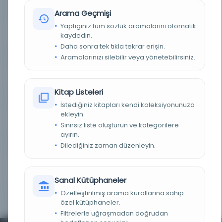
BASIM YERI
30-10-0-0 / MUAMELAT GENEL MÜDÜRLÜĞÜ -
Arama Geçmişi
Devlet Arşivleri Başkanlığı Cumhuriyet Arşivi
Yaptığınız tüm sözlük aramalarını otomatik
TÜR
Belge
kaydedin.
Daha sonra tek tıkla tekrar erişin.
DIL
İngilizce
Aramalarınızı silebilir veya yönetebilirsiniz.
DIJITAL
Evet
Kitap Listeleri
YAZMA
Evet
İstediğiniz kitapları kendi koleksiyonunuza
ekleyin.
KÜTÜPHANE
Türkiye Cumhuriyeti Devlet Arşivleri Başkanlığı
Sınırsız liste oluşturun ve kategorilere
ayırın.
KAYIT NUMARASI
170111
Dilediğiniz zaman düzenleyin.
LOKASYON
Devlet Arşivleri Başkanlığı Cumhuriyet Arşivi -
BAŞBAKANLIK - MUAMELAT GENEL MÜDÜRLÜĞÜ
Sanal Kütüphaneler
Özelleştirilmiş arama kurallarına sahip
TARIH
00.00.1940-00.00.0000
özel kütüphaneler.
Filtrelerle uğraşmadan doğrudan