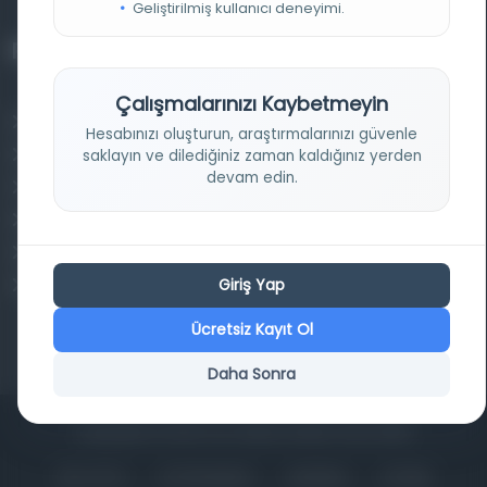
Geliştirilmiş kullanıcı deneyimi.
Projelerimiz
Çalışmalarınızı Kaybetmeyin
Osmanlica.com
Hesabınızı oluşturun, araştırmalarınızı güvenle
Aruz ve Hece Ölçüsü
saklayın ve dilediğiniz zaman kaldığınız yerden
devam edin.
Türkçe Metin Sıklık Analizi
Kazakça Metin Sıklık Analizi
Transkripsiyon Alfabesi Çevirisi
Giriş Yap
Tarihi Dokümanlarda Görüntü İyileştirilmesi
Ücretsiz Kayıt Ol
Daha Sonra
Copyrights © 2026 Tüm Hakları Saklıdır. Mina ARGE
ANA SAYFA
KÜTÜPHANELER
HAKKINDA
İLETIŞIM