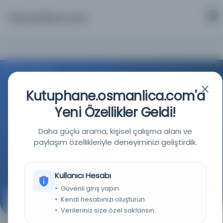
Osmanlica.com
Aramaya Dön
Kutuphane.osmanlica.com'a
Yeni Özellikler Geldi!
Daha güçlü arama, kişisel çalışma alanı ve
Türkiye Cumhuriyeti Devlet Arşivleri Başkanlığı
paylaşım özellikleriyle deneyiminizi geliştirdik.
Kaynağa git
Kullanıcı Hesabı
Güvenli giriş yapın.
Kendi hesabınızı oluşturun.
Yugoslav Milli Komitesi Başkanı S. Yovanovitch
Verileriniz size özel saklansın.
tarafından Amerika Birleşik Devletleri
Cumhurbaşkanına komite adına çektiği telgraf.