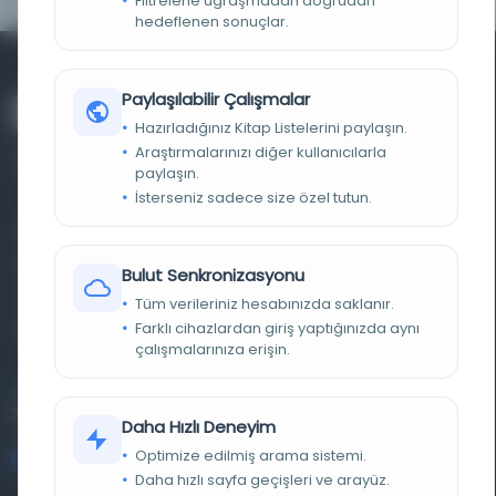
Filtrelerle uğraşmadan doğrudan
hedeflenen sonuçlar.
Paylaşılabilir Çalışmalar
Hazırladığınız Kitap Listelerini paylaşın.
Araştırmalarınızı diğer kullanıcılarla
paylaşın.
İsterseniz sadece size özel tutun.
Farklı dönem, dil ve coğrafyalara ait tarihî yazma ve
basma eserleri, arşiv belgelerini, süreli yayınları ve görsel
Bulut Senkronizasyonu
materyalleri bir araya getiren kapsamlı bir dijital
Tüm verileriniz hesabınızda saklanır.
Farklı cihazlardan giriş yaptığınızda aynı
kütüphane ve meta katalog.
çalışmalarınıza erişin.
Entertech Ofis: 322 İstanbul Ün. Avcılar Kampüsü Avcılar,
34320 İstanbul
Daha Hızlı Deneyim
Optimize edilmiş arama sistemi.
bilgi@osmanlica.com
Daha hızlı sayfa geçişleri ve arayüz.