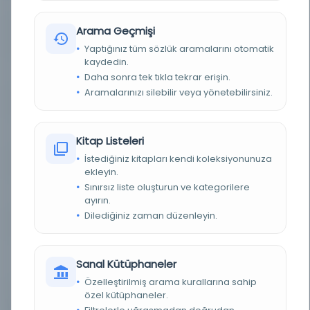
Arama Geçmişi
BASIM YERI
30-10-0-0 / MUAMELAT GENEL MÜDÜRLÜĞÜ -
Devlet Arşivleri Başkanlığı Cumhuriyet Arşivi
Yaptığınız tüm sözlük aramalarını otomatik
kaydedin.
TÜR
Belge
Daha sonra tek tıkla tekrar erişin.
Aramalarınızı silebilir veya yönetebilirsiniz.
DIL
İngilizce
DIJITAL
Evet
Kitap Listeleri
İstediğiniz kitapları kendi koleksiyonunuza
YAZMA
Evet
ekleyin.
Sınırsız liste oluşturun ve kategorilere
KÜTÜPHANE
Türkiye Cumhuriyeti Devlet Arşivleri Başkanlığı
ayırın.
Dilediğiniz zaman düzenleyin.
KAYIT NUMARASI
163498
LOKASYON
Devlet Arşivleri Başkanlığı Cumhuriyet Arşivi -
Sanal Kütüphaneler
BAŞBAKANLIK - MUAMELAT GENEL MÜDÜRLÜĞÜ
Özelleştirilmiş arama kurallarına sahip
özel kütüphaneler.
TARIH
08.04.1947-00.00.0000