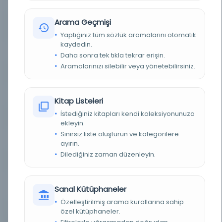
Arama Geçmişi
BASIM YERI
30-10-0-0 / MUAMELAT GENEL MÜDÜRLÜĞÜ -
Devlet Arşivleri Başkanlığı Cumhuriyet Arşivi
Yaptığınız tüm sözlük aramalarını otomatik
kaydedin.
TÜR
Belge
Daha sonra tek tıkla tekrar erişin.
Aramalarınızı silebilir veya yönetebilirsiniz.
DIL
İngilizce
DIJITAL
Evet
Kitap Listeleri
İstediğiniz kitapları kendi koleksiyonunuza
YAZMA
Evet
ekleyin.
Sınırsız liste oluşturun ve kategorilere
KÜTÜPHANE
Türkiye Cumhuriyeti Devlet Arşivleri Başkanlığı
ayırın.
Dilediğiniz zaman düzenleyin.
KAYIT NUMARASI
163475
LOKASYON
Devlet Arşivleri Başkanlığı Cumhuriyet Arşivi -
Sanal Kütüphaneler
BAŞBAKANLIK - MUAMELAT GENEL MÜDÜRLÜĞÜ
Özelleştirilmiş arama kurallarına sahip
özel kütüphaneler.
TARIH
22.01.1946-00.00.0000