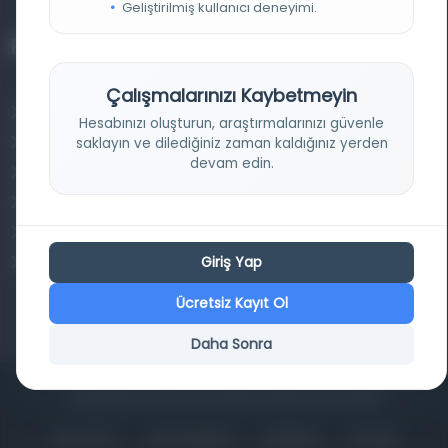
Geliştirilmiş kullanıcı deneyimi.
Projelerimiz
Çalışmalarınızı Kaybetmeyin
Osmanlica.com
Hesabınızı oluşturun, araştırmalarınızı güvenle
Aruz ve Hece Ölçüsü
saklayın ve dilediğiniz zaman kaldığınız yerden
devam edin.
Türkçe Metin Sıklık Analizi
Kazakça Metin Sıklık Analizi
Transkripsiyon Alfabesi Çevirisi
Giriş Yap
Tarihi Dokümanlarda Görüntü İyileştirilmesi
Ücretsiz Kayıt Ol
Daha Sonra
Copyrights © 2026 Tüm Hakları Saklıdır. Mina ARGE
ANA SAYFA
KÜTÜPHANELER
HAKKINDA
İLETIŞIM