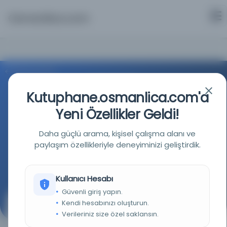
Osmanlica.com
Aramaya Dön
Kutuphane.osmanlica.com'a
Yeni Özellikler Geldi!
Daha güçlü arama, kişisel çalışma alanı ve
Türkiye Cumhuriyeti Devlet Arşivleri Başkanlığı
paylaşım özellikleriyle deneyiminizi geliştirdik.
Kaynağa git
Kullanıcı Hesabı
Güvenli giriş yapın.
Kendi hesabınızı oluşturun.
Amerika Birleşik Devletleri Başkanı ile İngiltere
Verileriniz size özel saklansın.
Başbakanının müşterek komiteler hakkında basına
yaptıkları ortak bildiri.