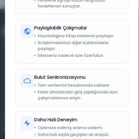
Filtrelerle uğraşmadan doğrudan
hedeflenen sonuçlar.
Paylaşılabilir Çalışmalar
Hazırladığınız Kitap Listelerini paylaşın.
Araştırmalarınızı diğer kullanıcılarla
paylaşın.
İsterseniz sadece size özel tutun.
Farklı dönem, dil ve coğrafyalara ait tarihî yazma ve
basma eserleri, arşiv belgelerini, süreli yayınları ve görsel
Bulut Senkronizasyonu
materyalleri bir araya getiren kapsamlı bir dijital
Tüm verileriniz hesabınızda saklanır.
Farklı cihazlardan giriş yaptığınızda aynı
kütüphane ve meta katalog.
çalışmalarınıza erişin.
Entertech Ofis: 322 İstanbul Ün. Avcılar Kampüsü Avcılar,
34320 İstanbul
Daha Hızlı Deneyim
Optimize edilmiş arama sistemi.
bilgi@osmanlica.com
Daha hızlı sayfa geçişleri ve arayüz.