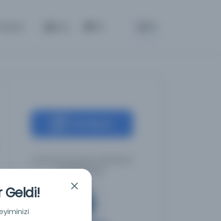
BETA
İletişim
Giriş
TR
Kaynağa git
İstanbul Büyükşehir Belediyesi
Kütüphaneleri
 Geldi!
eyiminizi