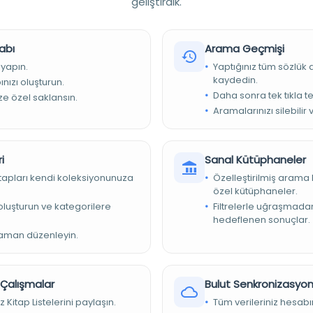
geliştirdik.
ği, 1297 senesinin varidatından da bir miktarının
afa Hayri mühürlü tezkire.
abı
Arama Geçmişi
 yapın.
Yaptığınız tüm sözlük
kaydedin.
nızı oluşturun.
Daha sonra tek tıkla te
ize özel saklansın.
Aramalarınızı silebilir 
i
Sanal Kütüphaneler
kitapları kendi koleksiyonunuza
Özelleştirilmiş arama 
özel kütüphaneler.
e oluşturun ve kategorilere
Filtrelerle uğraşmad
iyesi Kütüphaneleri
hedeflenen sonuçlar.
zaman düzenleyin.
r Çalışmalar
Bulut Senkronizasyo
z Kitap Listelerini paylaşın.
Tüm verileriniz hesabı