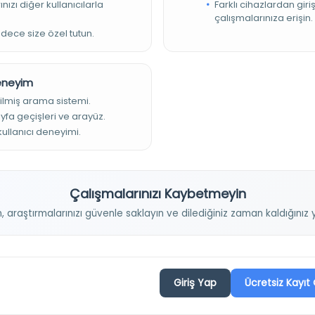
nızı diğer kullanıcılarla
Farklı cihazlardan giri
çalışmalarınıza erişin.
adece size özel tutun.
Deneyim
ilmiş arama sistemi.
ayfa geçişleri ve arayüz.
 kullanıcı deneyimi.
Projelerimiz
Çalışmalarınızı Kaybetmeyin
n, araştırmalarınızı güvenle saklayın ve dilediğiniz zaman kaldığını
Osmanlica.com
Aruz ve Hece Ölçüsü
Türkçe Metin Sıklık Analizi
Giriş Yap
Ücretsiz Kayıt 
Kazakça Metin Sıklık Analizi
Transkripsiyon Alfabesi Çevirisi