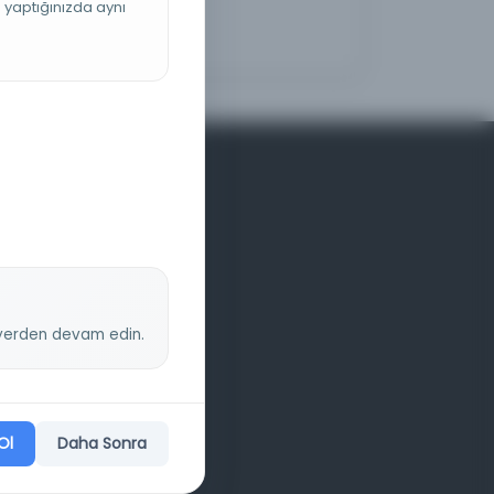
ş yaptığınızda aynı
z yerden devam edin.
Ol
Daha Sonra