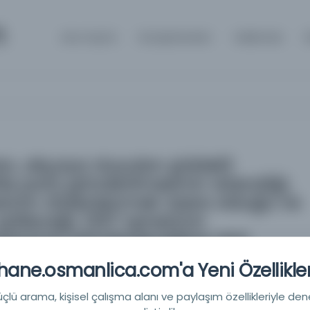
m
Ana Sayfa
Kütüphaneler
Hakkında
an, akçaya duyulan şiddetli
le para gönderilmesinin istendiği,
inin düzenlenmek üzere olduğu ve
edileceği, 1297 senesinin
ktarının gönderileceğine dair
tezkire.
ane.osmanlica.com'a Yeni Özellikler
akçaya duyulan şiddetli ihtiyaçtan dolayı süratle para
lü arama, kişisel çalışma alanı ve paylaşım özellikleriyle den
, 1296 senesi muhasebesinin düzenlenmek üzere olduğu ve bir