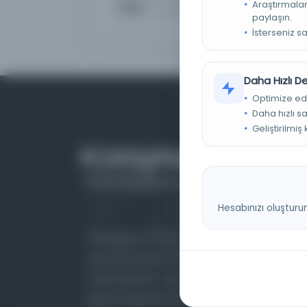
Araştırmaları
Tarih
19 Ağustos 1297
paylaşın.
İsterseniz s
Daha Hızlı 
Optimize ed
Daha hızlı s
Geliştirilmiş
Hesabınızı oluşturu
Farklı dönem, dil ve coğrafyalara ait tarihî
yazma ve basma eserleri, arşiv belgelerini,
süreli yayınları ve görsel materyalleri bir araya
getiren kapsamlı bir dijital kütüphane ve meta