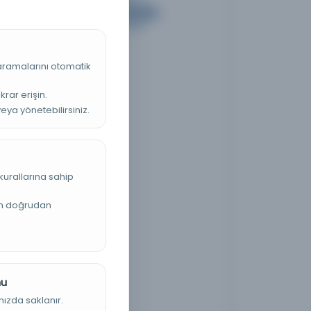
 aramalarını otomatik
krar erişin.
veya yönetebilirsiniz.
kurallarına sahip
an doğrudan
nu
nızda saklanır.