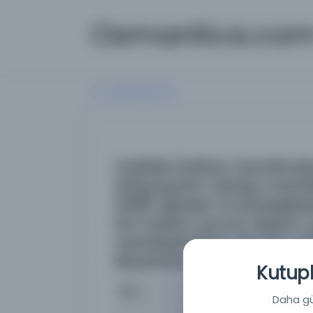
Osmanlica.co
Aramaya Dön
Valide Sultan tarafınd
ihtiyaçtan dolayı sürat
1296 senesi muhasebes
bir hafta sonra teslim 
varidatından da bir mi
Mustafa Hayri mühürlü 
Kutuph
İsim
Valide Sultan tarafından, 
Daha güç
gönderilmesinin istendiği