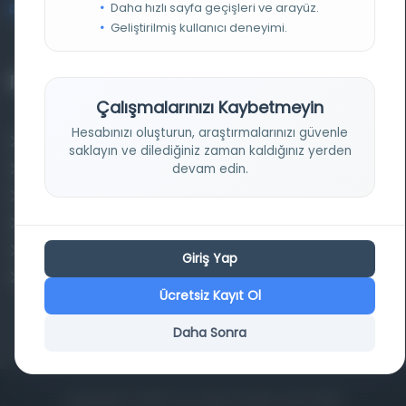
Daha hızlı sayfa geçişleri ve arayüz.
bilgi@osmanlica.com
Geliştirilmiş kullanıcı deneyimi.
Projelerimiz
Çalışmalarınızı Kaybetmeyin
Hesabınızı oluşturun, araştırmalarınızı güvenle
Osmanlica.com
saklayın ve dilediğiniz zaman kaldığınız yerden
devam edin.
Aruz ve Hece Ölçüsü
Türkçe Metin Sıklık Analizi
Kazakça Metin Sıklık Analizi
Transkripsiyon Alfabesi Çevirisi
Giriş Yap
Tarihi Dokümanlarda Görüntü İyileştirilmesi
Ücretsiz Kayıt Ol
Daha Sonra
Copyrights © 2026 Tüm Hakları Saklıdır. Mina ARGE