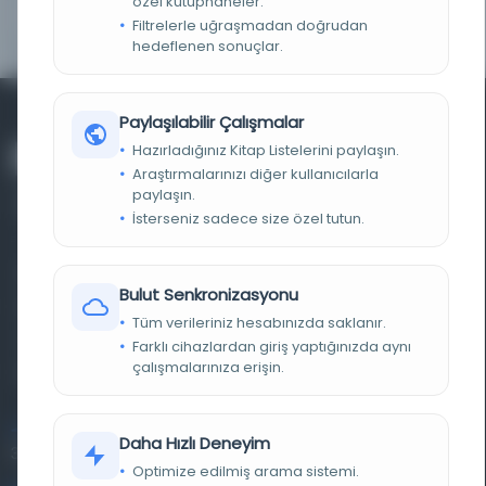
özel kütüphaneler.
TARIH
01.05.1898
Filtrelerle uğraşmadan doğrudan
hedeflenen sonuçlar.
Paylaşılabilir Çalışmalar
Hazırladığınız Kitap Listelerini paylaşın.
Araştırmalarınızı diğer kullanıcılarla
paylaşın.
İsterseniz sadece size özel tutun.
Farklı dönem, dil ve coğrafyalara ait tarihî yazma ve
Bulut Senkronizasyonu
basma eserleri, arşiv belgelerini, süreli yayınları ve görsel
Tüm verileriniz hesabınızda saklanır.
materyalleri bir araya getiren kapsamlı bir dijital
Farklı cihazlardan giriş yaptığınızda aynı
çalışmalarınıza erişin.
kütüphane ve meta katalog.
Entertech Ofis: 322 İstanbul Ün. Avcılar Kampüsü Avcılar,
Daha Hızlı Deneyim
34320 İstanbul
Optimize edilmiş arama sistemi.