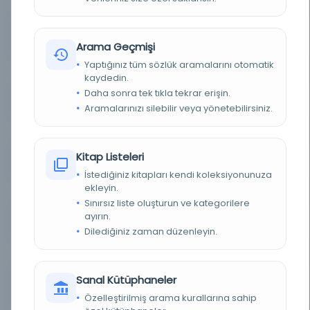
BASIM YERI
110-9-1-4 - Milli Savunma Bakanlığı Askeri Tarih
Arşivi
Arama Geçmişi
Yaptığınız tüm sözlük aramalarını otomatik
TÜR
Belge
kaydedin.
Daha sonra tek tıkla tekrar erişin.
DIL
Türkçe
Aramalarınızı silebilir veya yönetebilirsiniz.
DIJITAL
Evet
Kitap Listeleri
YAZMA
Evet
İstediğiniz kitapları kendi koleksiyonunuza
ekleyin.
SAYFA SAYISI
2
Sınırsız liste oluşturun ve kategorilere
ayırın.
KÜTÜPHANE
Türkiye Cumhuriyeti Devlet Arşivleri Başkanlığı
Dilediğiniz zaman düzenleyin.
KAYIT NUMARASI
1731894
Sanal Kütüphaneler
LOKASYON
Milli Savunma Bakanlığı Askeri Tarih Arşivi -
ATASE - OSMANLI-YUNAN HARBİ
Özelleştirilmiş arama kurallarına sahip