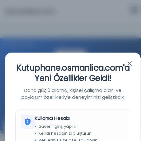
Osmanlica.com
Aramaya Dön
Kutuphane.osmanlica.com'a
Yeni Özellikler Geldi!
Türkiye Cumhuriyeti Devlet Arşivleri Başkanlığı
Daha güçlü arama, kişisel çalışma alanı ve
paylaşım özellikleriyle deneyiminizi geliştirdik.
Kaynağa git
Kullanıcı Hesabı
Güvenli giriş yapın.
Golos Sevkiyat-ı Askeriye Komisyonundan Ayvalı ve
Kendi hesabınızı oluşturun.
Çatalca'ya gönderilen ve komisyonda mevcut
bulunan erzak miktarını gösterir jurnal.
Verileriniz size özel saklansın.