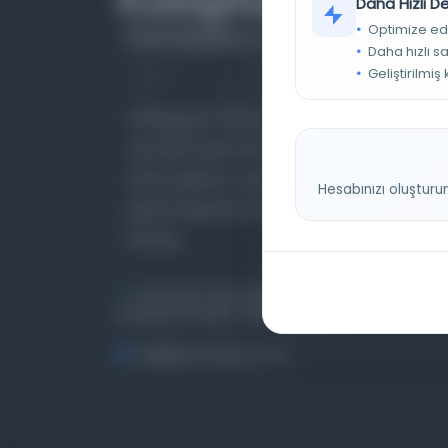
Daha Hızlı 
Optimize ed
Daha hızlı s
Geliştirilmiş
Farklı dönem, dil ve coğrafyalara ait tarihî
yazma ve basma eserleri, arşiv belgelerini,
süreli yayınları ve görsel materyalleri bir araya
Hesabınızı oluşturu
getiren kapsamlı bir dijital kütüphane ve meta
katalog.
Entertech Ofis: 322 İstanbul Ün. Avcılar
Kampüsü Avcılar, 34320 İstanbul
bilgi@osmanlica.com