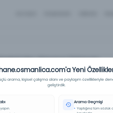
Ana Sayfa
Kütüphaneler
Hakkında
İlet
lgelerinden Alasonya Ordusuna
diği.
ane.osmanlica.com'a Yeni Özellikler
lgelerinden Alasonya Ordusuna erzak ve çarık gönderildiği.
lü arama, kişisel çalışma alanı ve paylaşım özellikleriyle den
geliştirdik.
nma Bakanlığı Askeri Tarih Arşivi
abı
Arama Geçmişi
 yapın.
Yaptığınız tüm sözlük