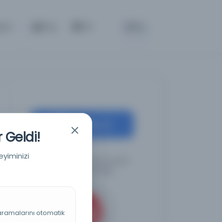
BETA
işim
Giriş
TR
Kaynağa git
 Geldi!
eyiminizi
Türkiye Cumhuriyeti Devlet
Arşivleri Başkanlığı
 aramalarını otomatik