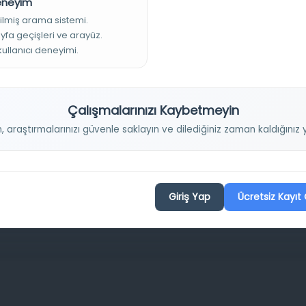
Deneyim
Projelerimiz
ilmiş arama sistemi.
ayfa geçişleri ve arayüz.
 kullanıcı deneyimi.
Osmanlica.com
Aruz ve Hece Ölçüsü
Türkçe Metin Sıklık Analizi
Çalışmalarınızı Kaybetmeyin
Kazakça Metin Sıklık Analizi
n, araştırmalarınızı güvenle saklayın ve dilediğiniz zaman kaldığını
Transkripsiyon Alfabesi Çevirisi
Tarihi Dokümanlarda Görüntü İyileştirilmesi
Giriş Yap
Ücretsiz Kayıt 