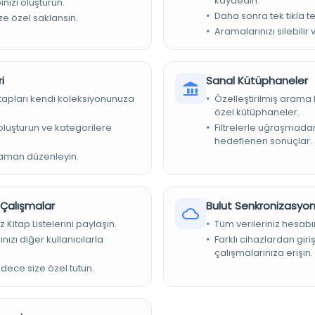
kaydedin.
nızı oluşturun.
Daha sonra tek tıkla te
ize özel saklansın.
Aramalarınızı silebilir 
i
Sanal Kütüphaneler
vlet Arşivleri Başkanlığı
kitapları kendi koleksiyonunuza
Özelleştirilmiş arama 
özel kütüphaneler.
e oluşturun ve kategorilere
Filtrelerle uğraşmad
ğı Askeri Tarih Arşivi - ATASE - OSMANLI-YUNAN HARBİ
hedeflenen sonuçlar.
zaman düzenleyin.
r Çalışmalar
Bulut Senkronizasyo
z Kitap Listelerini paylaşın.
Tüm verileriniz hesabı
nızı diğer kullanıcılarla
Farklı cihazlardan giri
çalışmalarınıza erişin.
adece size özel tutun.