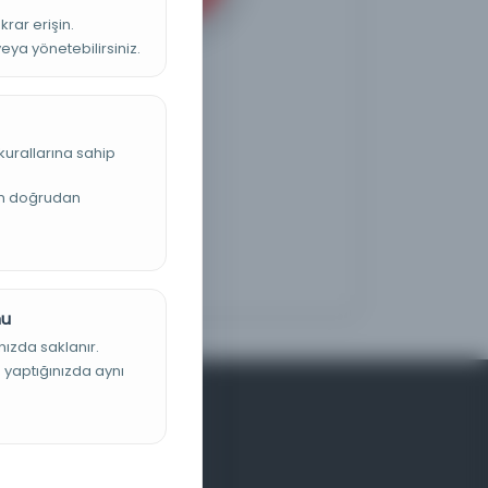
krar erişin.
veya yönetebilirsiniz.
kurallarına sahip
an doğrudan
nu
nızda saklanır.
ş yaptığınızda aynı