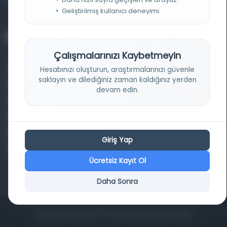
Geliştirilmiş kullanıcı deneyimi.
Projelerimiz
Çalışmalarınızı Kaybetmeyin
Hesabınızı oluşturun, araştırmalarınızı güvenle
Osmanlica.com
saklayın ve dilediğiniz zaman kaldığınız yerden
Aruz ve Hece Ölçüsü
devam edin.
Türkçe Metin Sıklık Analizi
Kazakça Metin Sıklık Analizi
Transkripsiyon Alfabesi Çevirisi
Giriş Yap
Tarihi Dokümanlarda Görüntü İyileştirilmesi
Ücretsiz Kayıt Ol
Daha Sonra
Copyrights © 2026 Tüm Hakları Saklıdır. Mina ARGE