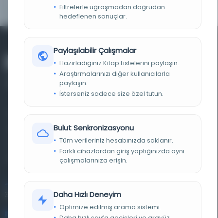
TARIH
28.07.1898
Filtrelerle uğraşmadan doğrudan
hedeflenen sonuçlar.
Paylaşılabilir Çalışmalar
Hazırladığınız Kitap Listelerini paylaşın.
Araştırmalarınızı diğer kullanıcılarla
paylaşın.
İsterseniz sadece size özel tutun.
Farklı dönem, dil ve coğrafyalara ait tarihî yazma ve
Bulut Senkronizasyonu
basma eserleri, arşiv belgelerini, süreli yayınları ve görsel
Tüm verileriniz hesabınızda saklanır.
materyalleri bir araya getiren kapsamlı bir dijital
Farklı cihazlardan giriş yaptığınızda aynı
kütüphane ve meta katalog.
çalışmalarınıza erişin.
Entertech Ofis: 322 İstanbul Ün. Avcılar Kampüsü Avcılar,
Daha Hızlı Deneyim
34320 İstanbul
Optimize edilmiş arama sistemi.
bilgi@osmanlica.com
Daha hızlı sayfa geçişleri ve arayüz.