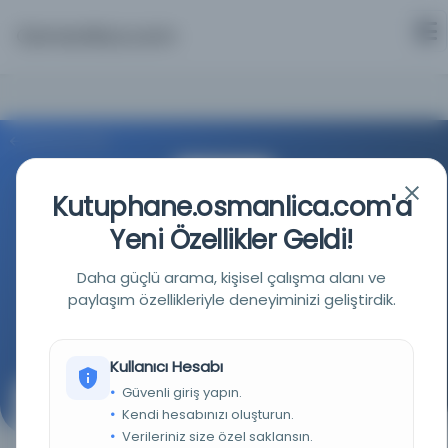
Osmanlica.com
Aramaya Dön
Kutuphane.osmanlica.com'a
Yeni Özellikler Geldi!
Daha güçlü arama, kişisel çalışma alanı ve
Türkiye Cumhuriyeti Devlet Arşivleri Başkanlığı
paylaşım özellikleriyle deneyiminizi geliştirdik.
Kaynağa git
Kullanıcı Hesabı
Güvenli giriş yapın.
Ferik Haydar Paşa ve Mirliva Süleyman Paşa'nın Debre
Kendi hesabınızı oluşturun.
Mutasarrıflık Kumandanlığına tayinleri.
Verileriniz size özel saklansın.