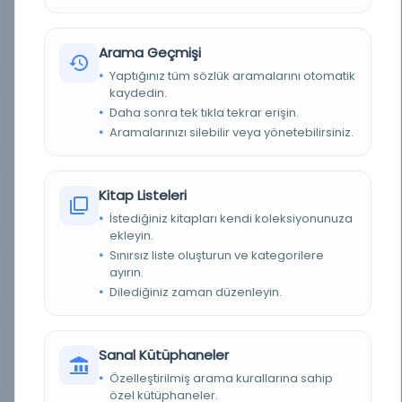
BASIM YERI
110-9-1-4 - Milli Savunma Bakanlığı Askeri Tarih
Arşivi
Arama Geçmişi
Yaptığınız tüm sözlük aramalarını otomatik
TÜR
Belge
kaydedin.
Daha sonra tek tıkla tekrar erişin.
DIL
Türkçe
Aramalarınızı silebilir veya yönetebilirsiniz.
DIJITAL
Evet
Kitap Listeleri
YAZMA
Evet
İstediğiniz kitapları kendi koleksiyonunuza
ekleyin.
SAYFA SAYISI
3
Sınırsız liste oluşturun ve kategorilere
ayırın.
KÜTÜPHANE
Türkiye Cumhuriyeti Devlet Arşivleri Başkanlığı
Dilediğiniz zaman düzenleyin.
KAYIT NUMARASI
1731787
Sanal Kütüphaneler
LOKASYON
Milli Savunma Bakanlığı Askeri Tarih Arşivi -
ATASE - OSMANLI-YUNAN HARBİ
Özelleştirilmiş arama kurallarına sahip
özel kütüphaneler.