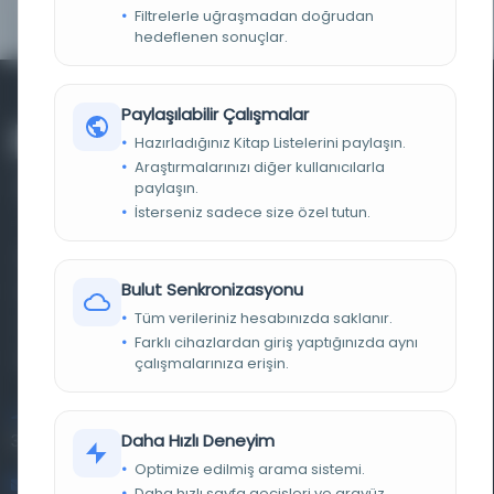
TARIH
18.04.1898
Filtrelerle uğraşmadan doğrudan
hedeflenen sonuçlar.
Paylaşılabilir Çalışmalar
Hazırladığınız Kitap Listelerini paylaşın.
Araştırmalarınızı diğer kullanıcılarla
paylaşın.
İsterseniz sadece size özel tutun.
Farklı dönem, dil ve coğrafyalara ait tarihî yazma ve
Bulut Senkronizasyonu
basma eserleri, arşiv belgelerini, süreli yayınları ve görsel
Tüm verileriniz hesabınızda saklanır.
materyalleri bir araya getiren kapsamlı bir dijital
Farklı cihazlardan giriş yaptığınızda aynı
kütüphane ve meta katalog.
çalışmalarınıza erişin.
Entertech Ofis: 322 İstanbul Ün. Avcılar Kampüsü Avcılar,
Daha Hızlı Deneyim
34320 İstanbul
Optimize edilmiş arama sistemi.
bilgi@osmanlica.com
Daha hızlı sayfa geçişleri ve arayüz.