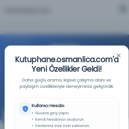
Osmanlica.com
Aramaya Dön
Kutuphane.osmanlica.com'a
Yeni Özellikler Geldi!
Daha güçlü arama, kişisel çalışma alanı ve
Türkiye Cumhuriyeti Devlet Arşivleri Başkanlığı
paylaşım özellikleriyle deneyiminizi geliştirdik.
Kaynağa git
Kullanıcı Hesabı
Güvenli giriş yapın.
Çatalca'da Hacı Ankilaki'ye ait olup belediye
Kendi hesabınızı oluşturun.
tarafından icare verilmiş olan fırının kendisine iadesi.
Verileriniz size özel saklansın.