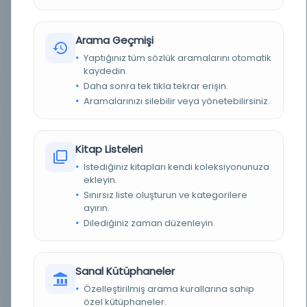
BASIM YERI
110-9-1-4 - Milli Savunma Bakanlığı Askeri Tarih
Arşivi
Arama Geçmişi
Yaptığınız tüm sözlük aramalarını otomatik
TÜR
Belge
kaydedin.
Daha sonra tek tıkla tekrar erişin.
DIL
Türkçe
Aramalarınızı silebilir veya yönetebilirsiniz.
DIJITAL
Evet
Kitap Listeleri
YAZMA
Evet
İstediğiniz kitapları kendi koleksiyonunuza
ekleyin.
SAYFA SAYISI
2
Sınırsız liste oluşturun ve kategorilere
ayırın.
KÜTÜPHANE
Türkiye Cumhuriyeti Devlet Arşivleri Başkanlığı
Dilediğiniz zaman düzenleyin.
KAYIT NUMARASI
1731776
Sanal Kütüphaneler
LOKASYON
Milli Savunma Bakanlığı Askeri Tarih Arşivi -
ATASE - OSMANLI-YUNAN HARBİ
Özelleştirilmiş arama kurallarına sahip
özel kütüphaneler.