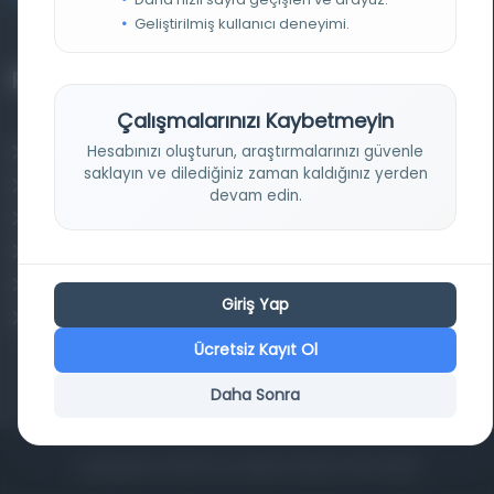
Geliştirilmiş kullanıcı deneyimi.
Projelerimiz
Çalışmalarınızı Kaybetmeyin
Hesabınızı oluşturun, araştırmalarınızı güvenle
Osmanlica.com
saklayın ve dilediğiniz zaman kaldığınız yerden
Aruz ve Hece Ölçüsü
devam edin.
Türkçe Metin Sıklık Analizi
Kazakça Metin Sıklık Analizi
Transkripsiyon Alfabesi Çevirisi
Giriş Yap
Tarihi Dokümanlarda Görüntü İyileştirilmesi
Ücretsiz Kayıt Ol
Daha Sonra
Copyrights © 2026 Tüm Hakları Saklıdır. Mina ARGE