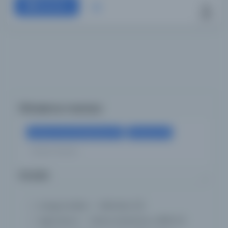
Devam
Filtreleme menüsü
×
×
İspanya Ulusal Kütüphanesi
Fransızca
Tümünü Temizle
Konular
Lengua árabe -- Métodos
(2)
Agricultura -- Obras anteriores a 1800
(1)