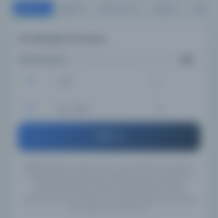
Tümü
Kitap
Süreli Yayın
Belge
Resi
Tüm katalogta arama yapın...
Aramanızı girin...
İsim
Tüm Diller
Ara
UYARI:
Veritabanı kayıtlarımızın Türkçe, İngilizce ve Arapçaya
çevirileri henüz tamamlanmadığı için, girmiş olduğunuz
anahtar kelimeleri İngilizce/Türkçe/Arapça alternatif
yazılışlarıyla yeniden aramanızı tavsiye ederiz. Örneğin
"Mahmut Yesari" için İngilizce yazılışlarıyla "Mahmoud Yasary"
yada "Makhmoud Yessari" vb..