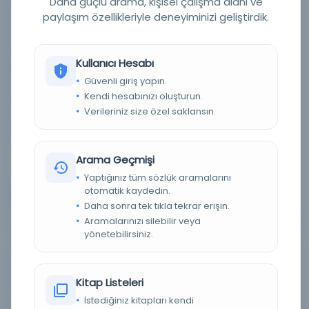
Daha güçlü arama, kişisel çalışma alanı ve
Tarih:
1900
paylaşım özellikleriyle deneyiminizi geliştirdik.
Basım Tarihi:
1900
Basım Yeri:
S.l. - sn. , 1900]
Kullanıcı Hesabı
Konu:
Arap dili -- Yöntemler
Güvenli giriş yapın.
Dil:
Fransızca
Kendi hesabınızı oluşturun.
Verileriniz size özel saklansın.
Tür:
Kitap
Kütüphane:
İspanya Ulusal Kütüphanesi
Arama Geçmişi
Yaptığınız tüm sözlük aramalarını
otomatik kaydedin.
Devam
Daha sonra tek tıkla tekrar erişin.
Aramalarınızı silebilir veya
yönetebilirsiniz.
Piskopos Tull'un ilkelerine göre toprağın işlenmesi
üzerine inceleme, İngilizce / Piskopos Duhamel de
Kitap Listeleri
Monceau tarafından Fransızca olarak yazılmıştır...
İstediğiniz kitapları kendi
; Don Miguel Joseph de Aoiz tarafından