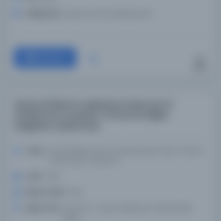
Kütüphane:
İspanya Ulusal Kütüphanesi
Devam
General Kleber'in suikastçısı Soleyman El-
Hhaleby'nin prosedürü ve kararına ilişkin
belgelerin toplanması
Yazar:
Ulusal Matbaa Bürosu (İskenderiye, Mısır / Kahire
/ Giza, Mısır), impresör
Tarih:
1799
Basım Tarihi:
1799
Basım Yeri:
Kairo'da - ulusal matbaanın VIII'de [1799-
1800]