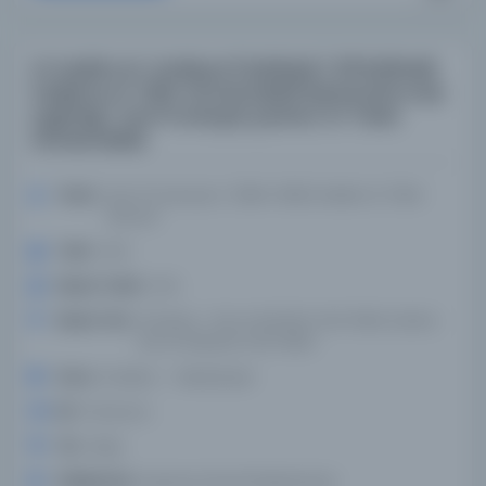
Al-ḥaḍāra al-ʻarabiyya fī Isbāniyā / Līfī Brūfinsāl;
tarğama Al-Ṭāhir Aḥmad Makkī İspanya'da Arap
uygarlığı / Levi Provençal; Çeviren: Al-Taher
Ahmed Makki
Yazar:
Lévi-Provençal, E. (1894-1956), Makkī, Al-Ṭāhir
Aḥmad
Tarih:
1414
Basım Tarihi:
1414
Basım Yeri:
El Kahire - Dar al-Ma'ārif, 1414=1994, Kahire:
Dar Al-Maaref, 1414=1994.
Konu:
Endülüs -- Medeniyet
Dil:
Fransızca
Tür:
Kitap
Kütüphane:
İspanya Ulusal Kütüphanesi