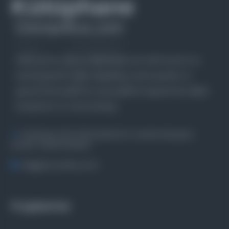
Farklı dönem, dil ve coğrafyalara ait tarihî yazma ve
basma eserleri, arşiv belgelerini, süreli yayınları ve
görsel materyalleri bir araya getiren kapsamlı bir dijital
kütüphane ve meta katalog.
Entertech Ofis: 322 İstanbul Ün. Avcılar Kampüsü
Avcılar, 34320 İstanbul
bilgi@osmanlica.com
Projelerimiz