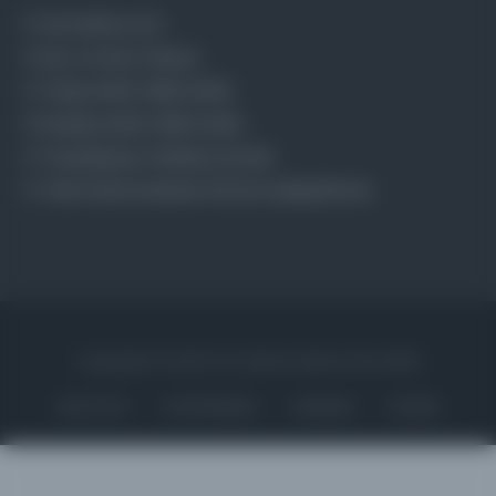
Osmanlica.com
Aruz ve Hece Ölçüsü
Türkçe Metin Sıklık Analizi
Kazakça Metin Sıklık Analizi
Transkripsiyon Alfabesi Çevirisi
Tarihi Dokümanlarda Görüntü İyileştirilmesi
Copyrights © 2026 Tüm Hakları Saklıdır. Mina ARGE
ANA SAYFA
KÜTÜPHANELER
HAKKINDA
İLETIŞIM