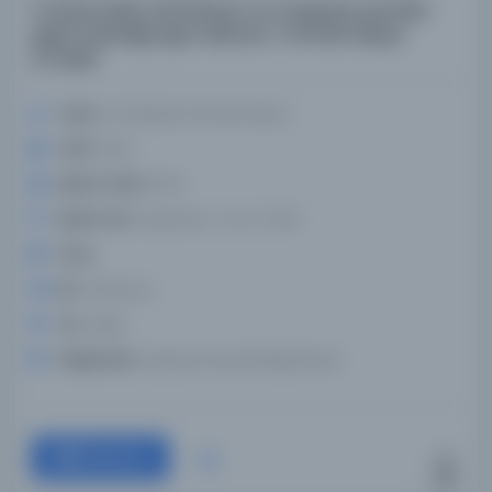
Fransızcadan alıntılanan ve Arapçaya çevrilen
çiçek hastalığı aşısı talimatı / Ahmed Haçan
Arraxidi
Yazar:
Al-Rashidi, Ahmad Hasan
Tarih:
1874
Basım Tarihi:
1874
Basım Yeri:
kaynama - [s.n.] , 1874
Konu:
Dil:
Fransızca
Tür:
Kitap
Kütüphane:
İspanya Ulusal Kütüphanesi
Devam