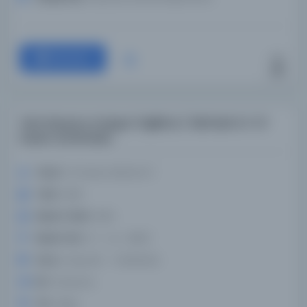
Devam
Yeni okuyucu Arapça-İngilizce / Michael A.F. El-
Kazen tarafından
Yazar:
El-Kazen, Michel A.F.
Tarih:
1900
Basım Tarihi:
1900
Basım Yeri:
S.l. - sn. , 1900]
Konu:
Arap dili -- Yöntemler
Dil:
Fransızca
Tür:
Kitap