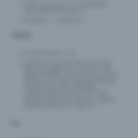
Ḥalabī, Sulaymān al- 1777-1800, Kléber,
Jean-Baptiste 1753-1800
(1)
Al-Andalus -- Civilización
(1)
Yazarlar
El-Kazen, Michel A. F.
(2)
Duhamel Du Monceau, Henri-Louis (1700-
1782), Aoiz, Miguel José , traductor, Casiri,
Miguel (1710-1791) , traductor, Prieto, Tomás
Francisco (1716-1782) , grabador, Rodríguez
Campomanes, Pedro (1723-1802) ,
traductor, Orga, José de (fl. 1724-1756) ,
impresor, Pérez de Soto, Antonio , impresor,
Imprenta del Mercurio , editor
(1)
Richelieu, Armand Jean du Plessis, duc de
(1585-1642), Juste de Beauvais O.F.M.Cap.
Tür
(m. 1638) , traductor, Compagnie pour les
livres d'Eglise (París) , impresor
(1)