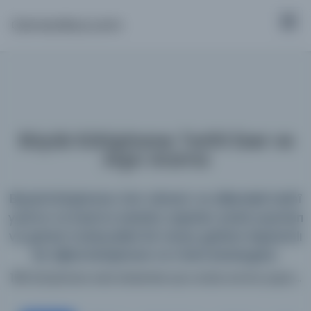
Osmanlica.com
Büyük Kütüphane: Tarihî Eser ve
Arşiv Arama
Büyük Kütüphane; tüm dönem ve dillerdeki tarihî
yazma ve basma eserleri, arşivleri, süreli yayınları
ve görsel materyalleri bir araya getiren kapsamlı
bir dijital kütüphane ve meta katalogdur.
198 kütüphane web sitesinde aynı anda arama yapın...