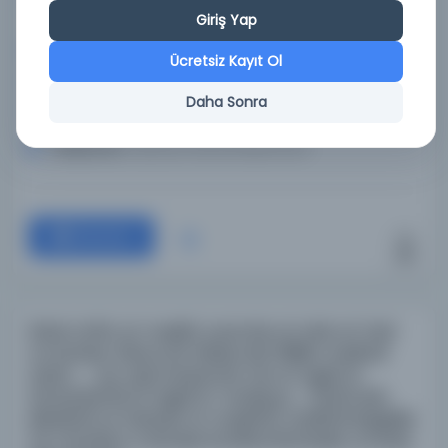
İşler Müdürlüğü, 1933
Giriş Yap
Konu:
Ücretsiz Kayıt Ol
Dil:
Fransızca
Daha Sonra
Tür:
Kitap
Kütüphane:
İspanya Ulusal Kütüphanesi
Devam
Kitab taʻlīm al-masīḥī: ṣanaʻahu al-abb al-Faḍl
Armandus Yūḥan Ḏū-Blasis dah Rīšilīu madīnaẗ
Lūṣūn … ; wa-qad tarǧamah min al-luġaẗ al-
faransawī ilá al-luġaẗ al-ʻarabiyya ... Ǧustū dah
Būwāzrīs al-kabusin al-muqīmīn madīnaẗ Baġdād:
De mandato e dumissi Kardinal Richeulie, ücretsiz.