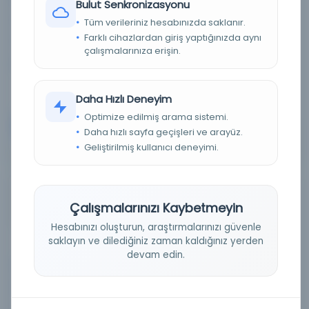
Bulut Senkronizasyonu
Dil:
Fransızca
Tüm verileriniz hesabınızda saklanır.
Farklı cihazlardan giriş yaptığınızda aynı
Tür:
Kitap
çalışmalarınıza erişin.
Kütüphane:
İspanya Ulusal Kütüphanesi
Daha Hızlı Deneyim
Optimize edilmiş arama sistemi.
Devam
Daha hızlı sayfa geçişleri ve arayüz.
Geliştirilmiş kullanıcı deneyimi.
Savaş Alanındaki Ordulardaki Yaralı ve Hastaların
Durumlarının İyileştirilmesine İlişkin Sözleşme 27
Çalışmalarınızı Kaybetmeyin
Temmuz 1929'da Cenevre'de imzalandı
Hesabınızı oluşturun, araştırmalarınızı güvenle
saklayın ve dilediğiniz zaman kaldığınız yerden
devam edin.
Tarih:
1933
Basım Tarihi:
1933
Basım Yeri:
Kahire - Dışişleri Bakanlığı Siyasi ve Ticari