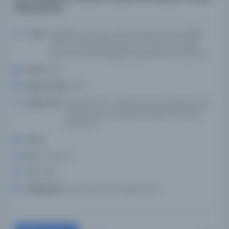
dispanserler
Yazar:
Richelieu, Armand Jean du Plessis, Duke (1585-
1642), Juste de Beauvais O.F.M.Cap. (ö. 1638),
çevirmen, Kilise Kitapları Şirketi (Paris), impresör
Tarih:
1640
Basım Tarihi:
1640
Basım Yeri:
Paris'te Paris - 1640'ta Kral'ın emriyle kurulan
Kilise Büroları Tipografik Kitaplar Derneği
pahasına
Konu:
Dil:
Fransızca
Tür:
Kitap
Kütüphane:
İspanya Ulusal Kütüphanesi