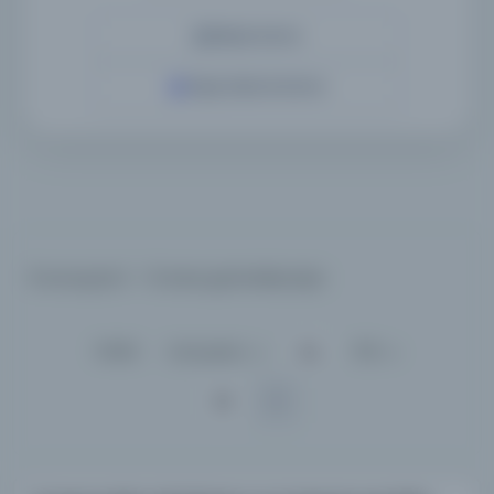
Detaylı Arama
Yapay Zeka ile Arama
8 sonuçtan 1 - 8 arası gösteriliyor
için
Sırala :
Varsayılan
100