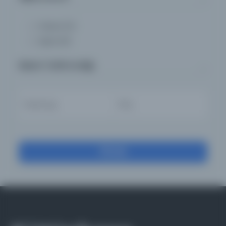
Fiziksel
(0)
Dijital
(8)
Basım Tarihi Aralığı
Filtrele