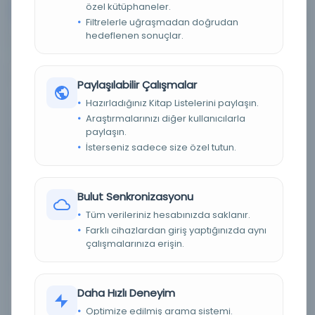
özel kütüphaneler.
Devam
Filtrelerle uğraşmadan doğrudan
hedeflenen sonuçlar.
Amali şiirinin çevirisi. Tarjamat kasidesi Amālī
Paylaşılabilir Çalışmalar
Hazırladığınız Kitap Listelerini paylaşın.
Yazar:
Wuxi'de
Araştırmalarınızı diğer kullanıcılarla
paylaşın.
Tarih:
1887
İsterseniz sadece size özel tutun.
Basım Tarihi:
1887
Basım Yeri:
[Konstantinopolis] - [yayıncı belirtilmedi]
Bulut Senkronizasyonu
Konu:
İslam -- Öğretiler, İslami şiir, Arapça
Tüm verileriniz hesabınızda saklanır.
Dil:
Osmanlıca
Farklı cihazlardan giriş yaptığınızda aynı
çalışmalarınıza erişin.
Tür:
Kitap
Kütüphane:
Oxford İslami Araştırmalar Çevrimiçi
Daha Hızlı Deneyim
Optimize edilmiş arama sistemi.