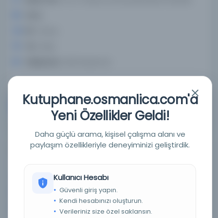
Konu:
Dil:
Türkçe
Tür:
Kitap
Kütüphane:
Milli Kütüphane
Kutuphane.osmanlica.com'a
Devam
Yeni Özellikler Geldi!
Daha güçlü arama, kişisel çalışma alanı ve
paylaşım özellikleriyle deneyiminizi geliştirdik.
Din-i İslamda Meni Müsekkerat
Yazar:
Mehmed Akif
Kullanıcı Hesabı
Güvenli giriş yapın.
Tarih:
1340
Kendi hesabınızı oluşturun.
Basım Tarihi:
1340
Verileriniz size özel saklansın.