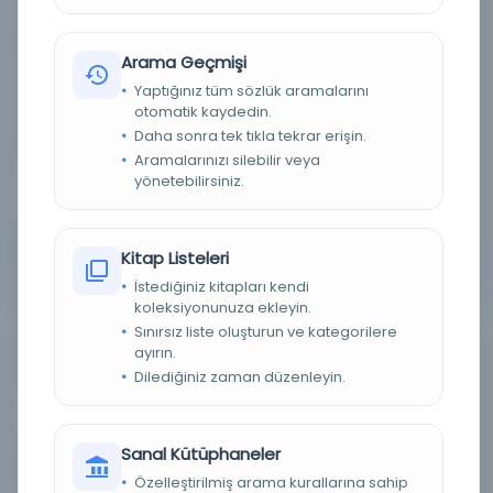
Basım Yeri:
İstanbul, Matbaa-i Amire
Konu:
Arama Geçmişi
Dil:
Türkçe
Yaptığınız tüm sözlük aramalarını
otomatik kaydedin.
Tür:
Kitap
Daha sonra tek tıkla tekrar erişin.
Kütüphane:
Milli Kütüphane
Aramalarınızı silebilir veya
yönetebilirsiniz.
Devam
Kitap Listeleri
İstediğiniz kitapları kendi
koleksiyonunuza ekleyin.
Sınırsız liste oluşturun ve kategorilere
Beyaz zanbaklar memleketinde: Finlandiya'ya aid
ayırın.
harsî tedkik
Dilediğiniz zaman düzenleyin.
Yazar:
Petrov, Grigory Spiridonovich,
Sanal Kütüphaneler
Tarih:
1928
Özelleştirilmiş arama kurallarına sahip