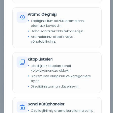
Türkiye'de mülteciler meselesi:
Arama Geçmişi
Yazar:
Altınay, Ahmet Refik,
Yaptığınız tüm sözlük aramalarını
otomatik kaydedin.
Tarih:
1926
Daha sonra tek tıkla tekrar erişin.
Basım Yeri:
İstanbul: Matbaa-i Âmire
Aramalarınızı silebilir veya
yönetebilirsiniz.
Konu:
Dil:
fra,tur
Tür:
Kitap
Kitap Listeleri
İstediğiniz kitapları kendi
Kütüphane:
Milli Kütüphane
koleksiyonunuza ekleyin.
Sınırsız liste oluşturun ve kategorilere
ayırın.
Dilediğiniz zaman düzenleyin.
Devam
Sanal Kütüphaneler
Özelleştirilmiş arama kurallarına sahip