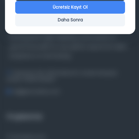
Ücretsiz Kayıt Ol
Daha Sonra
Farklı dönem, dil ve coğrafyalara ait tarihî yazma ve
basma eserleri, arşiv belgelerini, süreli yayınları ve
görsel materyalleri bir araya getiren kapsamlı bir dijital
kütüphane ve meta katalog.
Entertech Ofis: 322 İstanbul Ün. Avcılar Kampüsü
Avcılar, 34320 İstanbul
bilgi@osmanlica.com
Projelerimiz
Osmanlica.com