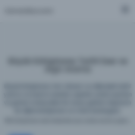
Osmanlica.com
Büyük Kütüphane: Tarihî Eser ve
Arşiv Arama
Büyük Kütüphane; tüm dönem ve dillerdeki tarihî
yazma ve basma eserleri, arşivleri, süreli yayınları
ve görsel materyalleri bir araya getiren kapsamlı
bir dijital kütüphane ve meta katalogdur.
198 kütüphane web sitesinde aynı anda arama yapın...