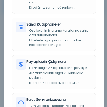
ayırın.
Arama kriterleriniz için sonuç bulunamadı. Lütfen farklı
Dilediğiniz zaman düzenleyin.
anahtar kelimeler veya filtreler deneyin.
Sanal Kütüphaneler
Filtreleme menüsü
Özelleştirilmiş arama kurallarına sahip
özel kütüphaneler.
×
×
37
Fiziksel
Filtrelerle uğraşmadan doğrudan
hedeflenen sonuçlar.
Tümünü Temizle
Eser Durumu (Yazma/Basma)
Paylaşılabilir Çalışmalar
Hazırladığınız Kitap Listelerini paylaşın.
Basma
(0)
Araştırmalarınızı diğer kullanıcılarla
paylaşın.
Yazma
(0)
İsterseniz sadece size özel tutun.
Bilinmiyor
(0)
Dijital Durum
Bulut Senkronizasyonu
Tüm verileriniz hesabınızda saklanır.