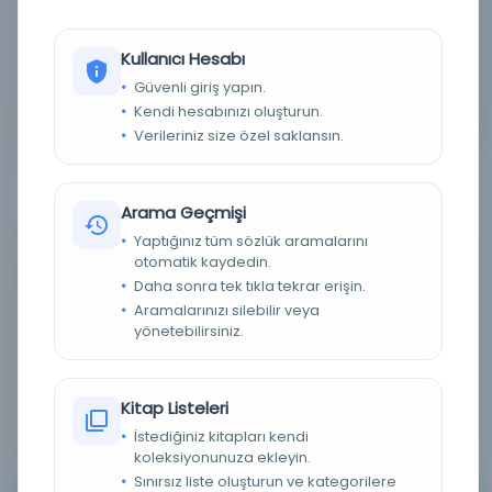
Detaylı Arama
Kullanıcı Hesabı
Güvenli giriş yapın.
Yapay Zeka ile Arama
Kendi hesabınızı oluşturun.
Verileriniz size özel saklansın.
Arama Geçmişi
Yaptığınız tüm sözlük aramalarını
otomatik kaydedin.
0 sonuçtan 0 - 0 arası gösteriliyor
için
Daha sonra tek tıkla tekrar erişin.
Aramalarınızı silebilir veya
yönetebilirsiniz.
Sırala :
Varsayılan
100
Kitap Listeleri
İstediğiniz kitapları kendi
koleksiyonunuza ekleyin.
Sınırsız liste oluşturun ve kategorilere