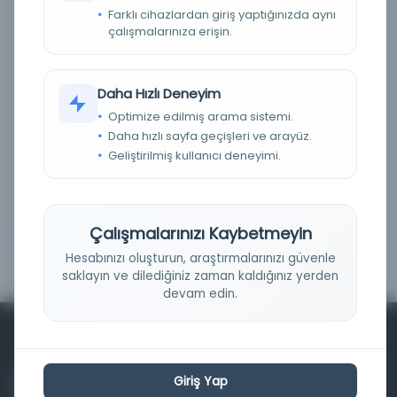
Farklı cihazlardan giriş yaptığınızda aynı
Fiziksel
(0)
çalışmalarınıza erişin.
Dijital
(0)
Basım Tarihi Aralığı
Daha Hızlı Deneyim
Optimize edilmiş arama sistemi.
Daha hızlı sayfa geçişleri ve arayüz.
Geliştirilmiş kullanıcı deneyimi.
Çalışmalarınızı Kaybetmeyin
Filtrele
Hesabınızı oluşturun, araştırmalarınızı güvenle
saklayın ve dilediğiniz zaman kaldığınız yerden
devam edin.
Giriş Yap