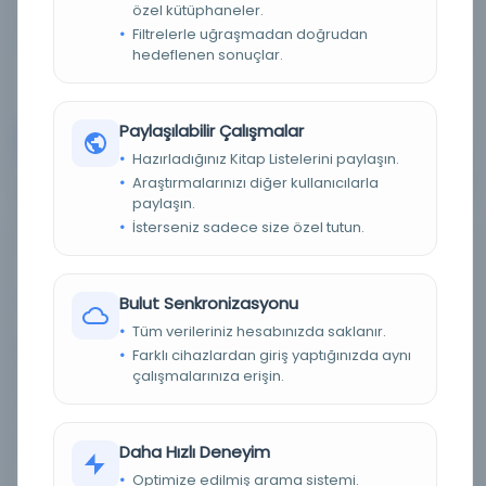
Tür:
Kitap
özel kütüphaneler.
Filtrelerle uğraşmadan doğrudan
Kütüphane:
İstanbul Büyükşehir Belediyesi Kütüphaneleri
hedeflenen sonuçlar.
Paylaşılabilir Çalışmalar
Devam
Hazırladığınız Kitap Listelerini paylaşın.
Araştırmalarınızı diğer kullanıcılarla
paylaşın.
İsterseniz sadece size özel tutun.
Ek ad
Yazar:
Zarifi, Ömer (ö. 1210 H.)
Bulut Senkronizasyonu
Tüm verileriniz hesabınızda saklanır.
Konu:
Türk Edebiyatı Türk Şiiri
Farklı cihazlardan giriş yaptığınızda aynı
çalışmalarınıza erişin.
Dil:
Osmanlıca
Tür:
Kitap
Kütüphane:
Daha Hızlı Deneyim
İstanbul Büyükşehir Belediyesi Kütüphaneleri
Optimize edilmiş arama sistemi.