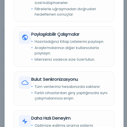
özel kütüphaneler.
Kütüphane:
İstanbul Büyükşehir Belediyesi Kütüphaneleri
Filtrelerle uğraşmadan doğrudan
hedeflenen sonuçlar.
Devam
Paylaşılabilir Çalışmalar
Hazırladığınız Kitap Listelerini paylaşın.
Araştırmalarınızı diğer kullanıcılarla
paylaşın.
Meclis-i Ayanın Zabıt Ceridesi
İsterseniz sadece size özel tutun.
Tarih:
Rebiülevvel Kanunievvel 1 13
Bulut Senkronizasyonu
Basım Tarihi:
1325 / 1325 / 25 Cemaziyelevvel 1247 / 1
Tüm verileriniz hesabınızda saklanır.
Kasım 1831M
Farklı cihazlardan giriş yaptığınızda aynı
çalışmalarınıza erişin.
Basım Yeri:
İstanbul - Matbaa-i Âmire
Konu:
Daha Hızlı Deneyim
Dil:
fra,ota
Optimize edilmiş arama sistemi.