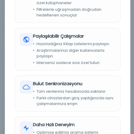
özel kütüphaneler.
Filtrelerle uğraşmadan doğrudan
Mukaddimet es-saliha
hedeflenen sonuçlar.
Yazar:
Yiğitbaşı, Ahmed Şemseddin b. İsa Halife
Marmaravi (ö. 910 H.)
Paylaşılabilir Çalışmalar
Hazırladığınız Kitap Listelerini paylaşın.
Konu:
Tasavvuf
Araştırmalarınızı diğer kullanıcılarla
paylaşın.
Dil:
Osmanlıca
İsterseniz sadece size özel tutun.
Tür:
Kitap
Kütüphane:
İstanbul Büyükşehir Belediyesi Kütüphaneleri
Bulut Senkronizasyonu
Tüm verileriniz hesabınızda saklanır.
Farklı cihazlardan giriş yaptığınızda aynı
Devam
çalışmalarınıza erişin.
Daha Hızlı Deneyim
Şiir mecmuası
Optimize edilmiş arama sistemi.