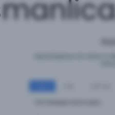
manlic
Büyü
Büyük Kütüphane; tüm dönem ve diller
araya 
Tümü
Kitap
Süreli Yayın
Tüm katalogta arama yapın...