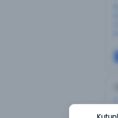
L
Kutuph