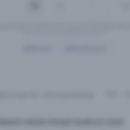
İsim
Tüm 
ın Türkçe, İngilizce ve Arapçaya çevirileri henüz tamamlanmadığı için, girmi
rnatif yazılışlarıyla yeniden aramanızı tavsiye ederiz. Örneğin "Mahmut Yesari" 
"Mahmoud Yasary" yada "Makhmoud Yessari" vb..
Detaylı Arama
Yapay Zeka ile Arama
Sırala :
Va
,066 sonuçtan 301 - 400 arası gösteriliyor
için
ifâyetü'l-Mürtâz fî İlmeyi'l-Ebvâli ve'l-Enbâz