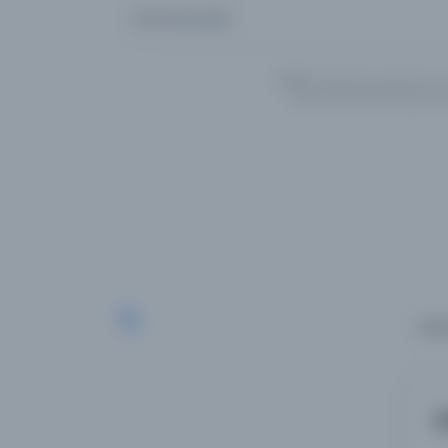
Aramanızı girin...
UYARI:
Veritabanı kayıtlarımız
İngilizce/Türkçe/Arapça alte
Loading...
566
K