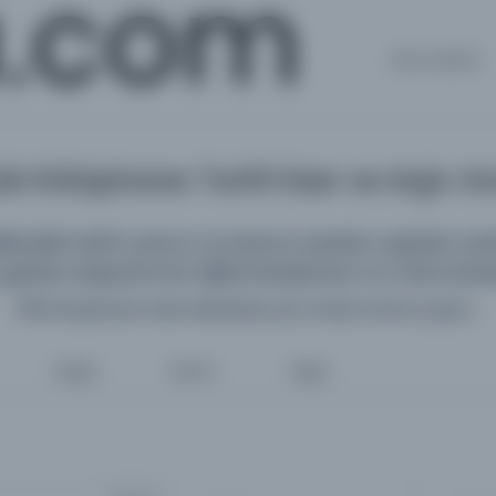
a.com
Ana Sayfa
k Kütüphane: Tarihî Eser ve Arşiv 
deki tarihî yazma ve basma eserleri, arşivleri, süreli
getiren kapsamlı bir dijital kütüphane ve meta kata
198 kütüphane web sitesinde aynı anda arama yapın...
Belge
Resim
Diğer