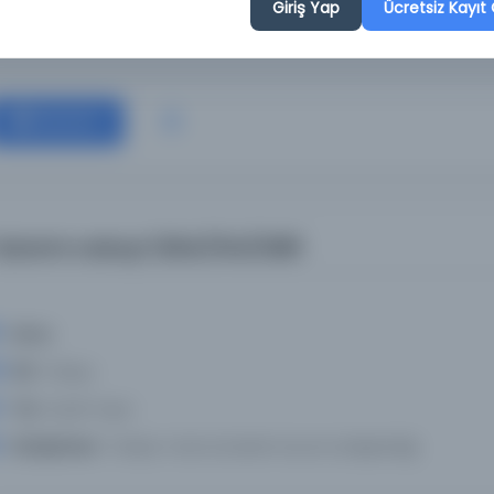
Giriş Yap
Ücretsiz Kayıt 
Kütüphane:
Türkiye Yazma Eserler Kurumu Başkanlığı
Devam
akvimi vakayi 1264/314/0381
Konu:
Dil:
Türkçe
Tür:
Süreli Yayın
Kütüphane:
Türkiye Yazma Eserler Kurumu Başkanlığı