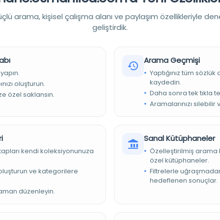
Konu:
lü arama, kişisel çalışma alanı ve paylaşım özellikleriyle den
Dil:
Türkçe
geliştirdik.
Tür:
Kitap
Kütüphane:
Türkiye Yazma Eserler Kurumu Başkanlığı
abı
Arama Geçmişi
 yapın.
Yaptığınız tüm sözlük
kaydedin.
nızı oluşturun.
Daha sonra tek tıkla te
ize özel saklansın.
Devam
Aramalarınızı silebilir 
i
Sanal Kütüphaneler
kitapları kendi koleksiyonunuza
Özelleştirilmiş arama 
akvimi vakayi 1332/777/2537
özel kütüphaneler.
e oluşturun ve kategorilere
Filtrelerle uğraşmad
hedeflenen sonuçlar.
zaman düzenleyin.
Konu:
Dil:
Türkçe