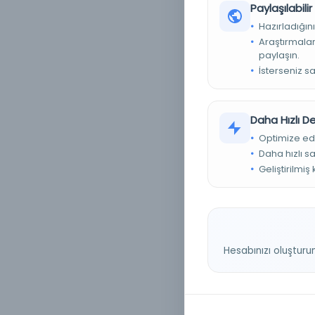
Paylaşılabili
Hazırladığını
Araştırmaları
paylaşın.
İsterseniz s
Daha Hızlı 
Optimize ed
Daha hızlı s
Geliştirilmiş
e
Hesabınızı oluşturu