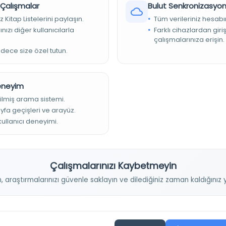
r Çalışmalar
Bulut Senkronizasyo
Tür:
Süreli Yayın
z Kitap Listelerini paylaşın.
Tüm verileriniz hesabı
Kütüphane:
Türkiye Yazma Eserler Kurumu Başkanlığı
nızı diğer kullanıcılarla
Farklı cihazlardan giri
çalışmalarınıza erişin.
adece size özel tutun.
Devam
Deneyim
ilmiş arama sistemi.
ayfa geçişleri ve arayüz.
 kullanıcı deneyimi.
l-Mu’telef ve’l-muhtelef fî Esmâ’i’ş-Şu‘arâ
Yazar:
Âmidî
Çalışmalarınızı Kaybetmeyin
Tarih:
0641
n, araştırmalarınızı güvenle saklayın ve dilediğiniz zaman kaldığını
Konu:
Coğrafya, tarih ve yardımcı disiplinler
Dil:
Arapça
Tür:
Kitap