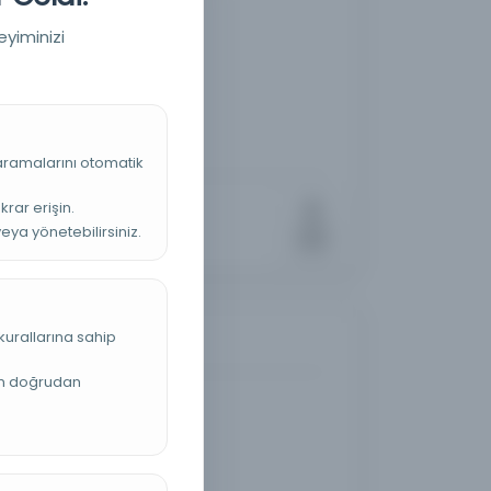
eyiminizi
 aramalarını otomatik
krar erişin.
veya yönetebilirsiniz.
kurallarına sahip
an doğrudan