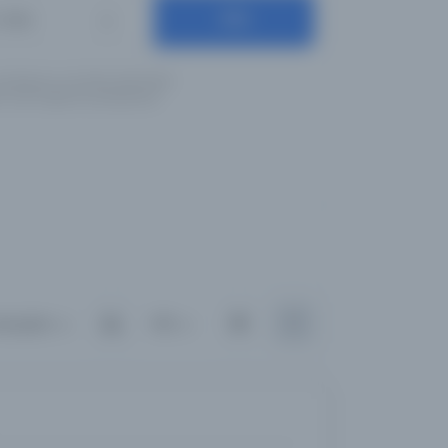
Ara
Diller
ş olduğunuz anahtar kelimeleri
için İngilizce yazılışlarıyla
rsayılan
100