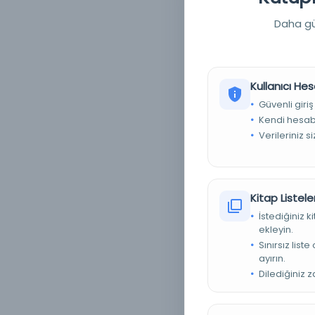
Daha güç
Kullanıcı Hes
Güvenli giriş
Kendi hesabı
Verileriniz s
Kitap Listeler
İstediğiniz 
T
ekleyin.
Sınırsız list
ayırın.
Dilediğiniz 