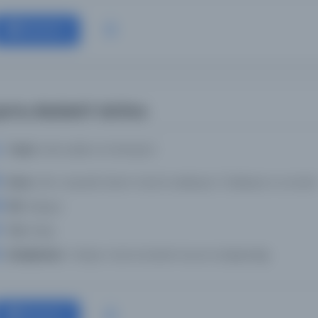
Devam
erhu Risâleti’l-İsti‘âre
Yazar:
İsâmüddin el-İsferâyînî
Konu:
Afro-Asyatik (Hami-Sami) edebiyat / Edebiyat ve retorik
Dil:
Arapça
Tür:
Kitap
Kütüphane:
Türkiye Yazma Eserler Kurumu Başkanlığı
Devam