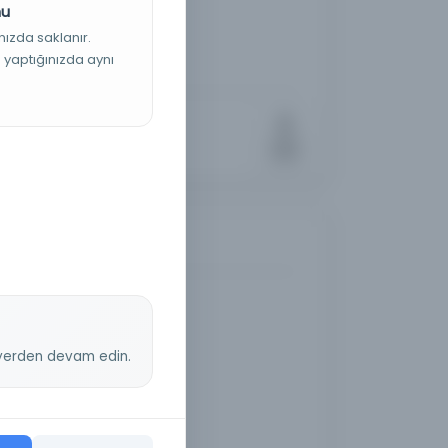
nu
nızda saklanır.
ş yaptığınızda aynı
z yerden devam edin.