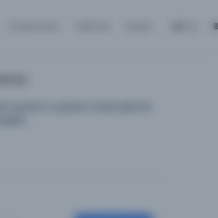
Kütüphaneler
Hakkında
İletişim
Giriş
Arama
 yayınları ve görsel materyalleri bir
logdur.