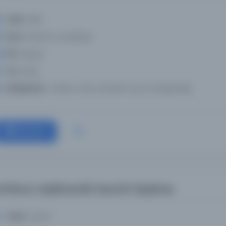
Tarih:
1082
Konu:
Felsefe ve psikoloji
Dil:
Arapça
Tür:
Kitap
Kütüphane:
Türkiye Yazma Eserler Kurumu Başkanlığı
Devam
e’hîru’z-Zulâme ilâ Yevmi’l-Kıyâme
Yazar:
Suyûtî