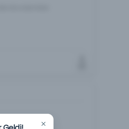
lam dini ve İslam ilimleri
 Geldi!