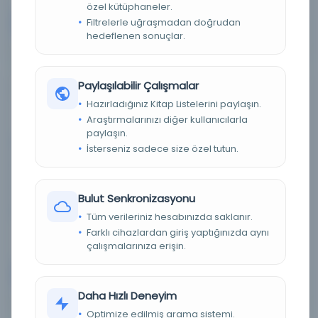
özel kütüphaneler.
Devam
Filtrelerle uğraşmadan doğrudan
hedeflenen sonuçlar.
Paylaşılabilir Çalışmalar
Mecmûatü'r-resâil
Hazırladığınız Kitap Listelerini paylaşın.
Araştırmalarınızı diğer kullanıcılarla
paylaşın.
Konu:
İsterseniz sadece size özel tutun.
Dil:
Belirlenmemiş dil
Tür:
Kitap
Bulut Senkronizasyonu
Kütüphane:
Türkiye Yazma Eserler Kurumu Başkanlığı
Tüm verileriniz hesabınızda saklanır.
Farklı cihazlardan giriş yaptığınızda aynı
çalışmalarınıza erişin.
Devam
Daha Hızlı Deneyim
Optimize edilmiş arama sistemi.