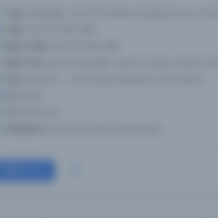
Yazar:
Dānishgāh-i Ṣanʻatī-id Iṣfahān, düzenleyen kurum., İsfah
Tarih:
1376-1377 1997-1998
Basım Tarihi:
1376-1377 1997-1998
Basım Yeri:
İsfahan: Dānishgāh-i Ṣanʻatī-i Iṣfahan, İsfahan: İsfa
Konu:
Bitki bilimi -- Süreli yayınlar, Bitki bilimi, Süreli yayınlar
Dil:
eng,fas
Tür:
Süreli Yayın
Kütüphane:
Navarra Üniversitesi Kütüphaneleri
Devam