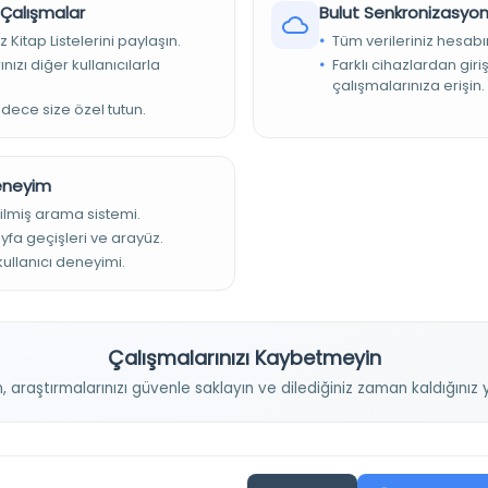
r Çalışmalar
Bulut Senkronizasyo
Tür:
Süreli Yayın
z Kitap Listelerini paylaşın.
Tüm verileriniz hesabı
nızı diğer kullanıcılarla
Farklı cihazlardan giri
Kütüphane:
Navarra Üniversitesi Kütüphaneleri
çalışmalarınıza erişin.
adece size özel tutun.
Devam
Deneyim
ilmiş arama sistemi.
ayfa geçişleri ve arayüz.
 kullanıcı deneyimi.
konometrik Modelleme Üç Aylık.; Faṣlnāmah-i M
Yazar:
Dānishgāh-i Simnān, düzenleyen organ.
Çalışmalarınızı Kaybetmeyin
Tarih:
1393 2014-
n, araştırmalarınızı güvenle saklayın ve dilediğiniz zaman kaldığını
Basım Tarihi:
1393 2014-
Basım Yeri:
Simnān: Dānishgāh-i Simnān, Semnān: Semnān Üniv