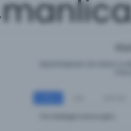
manlic
Büyü
Büyük Kütüphane; tüm dönem ve diller
araya 
Tümü
Kitap
Süreli Yayın
Tüm katalogta arama yapın...