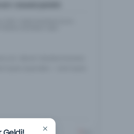
mah-i dawlatʹpizhūhī.
 ʻUlūm-i Siyāsī, düzenleyen kurum.,
 Fakültesi, düzenleyen organ.
an, İran : Allameh Tabatabai Üniversitesi,
li Yayınlar, Siyaset Bilimi -- Süreli Yayınlar,
 Geldi!