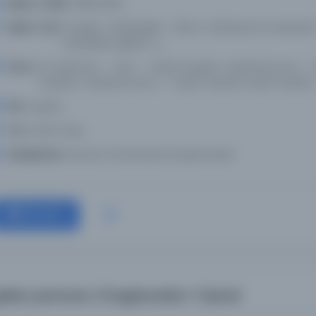
Basım Tarihi:
1388 2009-
Basım Yeri:
Gurgān : Dānishgāh-i `Ulūm-i Kishāvarzī va Manabiʻ-i Ṭabīʻī-i Gurgān, ر ان 
kaynakları eğitimi, ره
Konu:
Su tasarrufu -- İran -- Süreli Yayınlar, Toprak koruma -- İ
Yayınlar, Toprak koruma -- Süreli Yayınlar, Süreli Yayınlar
Dil:
eng,fas
Tür:
Süreli Yayın
Kütüphane:
Navarra Üniversitesi Kütüphaneleri
Devam
eker pancarı; Chughundar-i Qand