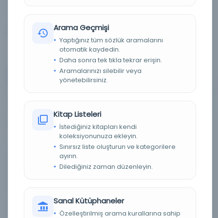
Dil:
ara,lat
Tür:
Kitap
Arama Geçmişi
Kütüphane:
Indiana Üniversitesi Kütüphanesi
Yaptığınız tüm sözlük aramalarını
otomatik kaydedin.
Daha sonra tek tıkla tekrar erişin.
Aramalarınızı silebilir veya
Devam
yönetebilirsiniz.
Kitap Listeleri
Mısırlı
İstediğiniz kitapları kendi
koleksiyonunuza ekleyin.
Yazar:
Lagarde, Paul de, 1827-1891‏, editör.
Sınırsız liste oluşturun ve kategorilere
ayırın.
Tarih:
1883
Dilediğiniz zaman düzenleyin.
Basım Tarihi:
1883
Basım Yeri:
Göttingen
Sanal Kütüphaneler
Konu:
Apokrif kitaplar.
Özelleştirilmiş arama kurallarına sahip