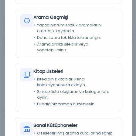
Arama Geçmişi
Devam
Yaptığınız tüm sözlük aramalarını
otomatik kaydedin.
Daha sonra tek tıkla tekrar erişin.
Aramalarınızı silebilir veya
yönetebilirsiniz.
B.Ulama-i'nin aqidatul anami kitabı
Kitap Listeleri
Basım Yeri:
Nijerya, Afrika
İstediğiniz kitapları kendi
koleksiyonunuza ekleyin.
Konu:
Sınırsız liste oluşturun ve kategorilere
Dil:
ara,hau
ayırın.
Dilediğiniz zaman düzenleyin.
Tür:
Kitap
Kütüphane:
Britanya Kütüphanesi - Tehlike Altındaki
Arşivler Programı (EAP)
Sanal Kütüphaneler
Özelleştirilmiş arama kurallarına sahip