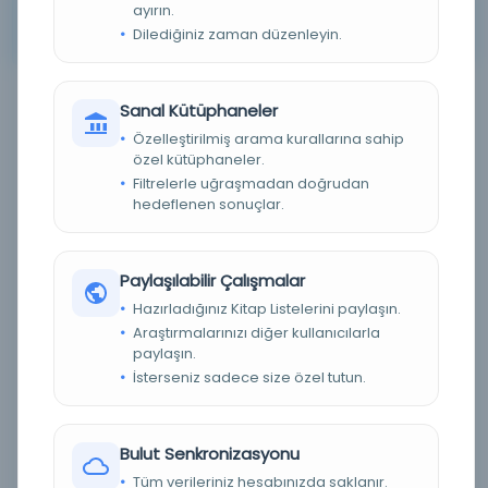
ayırın.
Arama kriterleriniz için sonuç bulunamadı. Lütfen farklı
Dilediğiniz zaman düzenleyin.
anahtar kelimeler veya filtreler deneyin.
Sanal Kütüphaneler
Filtreleme menüsü
Özelleştirilmiş arama kurallarına sahip
özel kütüphaneler.
×
×
133
Fiziksel
Filtrelerle uğraşmadan doğrudan
hedeflenen sonuçlar.
Tümünü Temizle
Eser Durumu (Yazma/Basma)
Paylaşılabilir Çalışmalar
Hazırladığınız Kitap Listelerini paylaşın.
Basma
(0)
Araştırmalarınızı diğer kullanıcılarla
paylaşın.
Yazma
(0)
İsterseniz sadece size özel tutun.
Bilinmiyor
(0)
Dijital Durum
Bulut Senkronizasyonu
Tüm verileriniz hesabınızda saklanır.