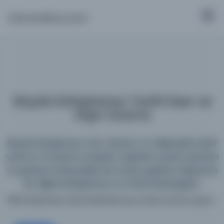
Osmanlica.com
Büyük Kütüphane: Tarihî Eser ve
Arşiv Arama
Büyük Kütüphane; tüm dönem ve dillerdeki tarihî
yazma ve basma eserleri, arşivleri, süreli yayınları
ve görsel materyalleri bir araya getiren kapsamlı
bir dijital kütüphane ve meta katalogdur.
198 kütüphane web sitesinde aynı anda arama yapın...