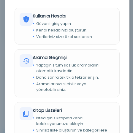
Detaylı Arama
Kullanıcı Hesabı
Güvenli giriş yapın.
Yapay Zeka ile Arama
Kendi hesabınızı oluşturun.
Verileriniz size özel saklansın.
Arama Geçmişi
Yaptığınız tüm sözlük aramalarını
otomatik kaydedin.
0 sonuçtan 0 - 0 arası gösteriliyor
için
Daha sonra tek tıkla tekrar erişin.
Aramalarınızı silebilir veya
yönetebilirsiniz.
Sırala :
Varsayılan
100
Kitap Listeleri
İstediğiniz kitapları kendi
koleksiyonunuza ekleyin.
Sınırsız liste oluşturun ve kategorilere