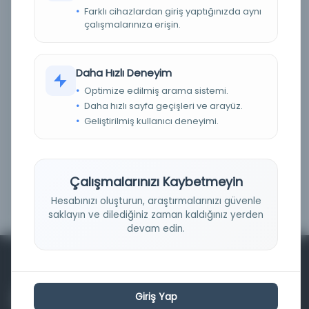
Farklı cihazlardan giriş yaptığınızda aynı
Fiziksel
(0)
çalışmalarınıza erişin.
Dijital
(0)
Basım Tarihi Aralığı
Daha Hızlı Deneyim
Optimize edilmiş arama sistemi.
Daha hızlı sayfa geçişleri ve arayüz.
Geliştirilmiş kullanıcı deneyimi.
Çalışmalarınızı Kaybetmeyin
Filtrele
Hesabınızı oluşturun, araştırmalarınızı güvenle
saklayın ve dilediğiniz zaman kaldığınız yerden
devam edin.
Giriş Yap