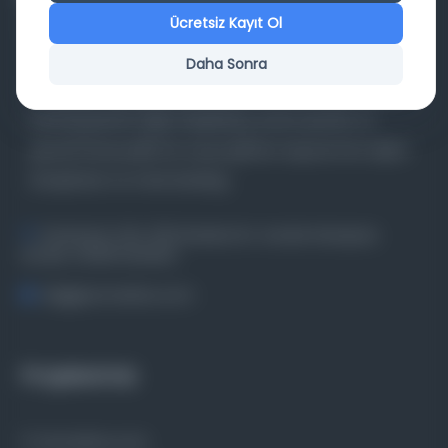
Ücretsiz Kayıt Ol
Daha Sonra
Farklı dönem, dil ve coğrafyalara ait tarihî yazma ve
basma eserleri, arşiv belgelerini, süreli yayınları ve
görsel materyalleri bir araya getiren kapsamlı bir dijital
kütüphane ve meta katalog.
Entertech Ofis: 322 İstanbul Ün. Avcılar Kampüsü
Avcılar, 34320 İstanbul
bilgi@osmanlica.com
Projelerimiz
Osmanlica.com