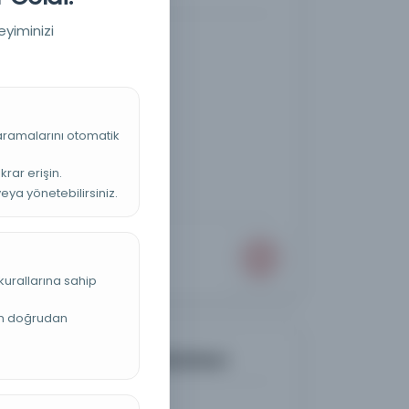
eyiminizi
 aramalarını otomatik
krar erişin.
veya yönetebilirsiniz.
kurallarına sahip
an doğrudan
rmaları Kongresi Bildirileri