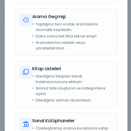
Devam
Arama Geçmişi
Yaptığınız tüm sözlük aramalarını
otomatik kaydedin.
Daha sonra tek tıkla tekrar erişin.
Yemen el yazması ilahiler
Aramalarınızı silebilir veya
yönetebilirsiniz.
Tarih:
1701
Kitap Listeleri
Basım Tarihi:
1701
İstediğiniz kitapları kendi
Konu:
koleksiyonunuza ekleyin.
Dil:
ara,heb,und
Sınırsız liste oluşturun ve kategorilere
ayırın.
Tür:
Belge
Dilediğiniz zaman düzenleyin.
Kütüphane:
St Andrews Üniversitesi Kütüphanesi
Sanal Kütüphaneler
Özelleştirilmiş arama kurallarına sahip